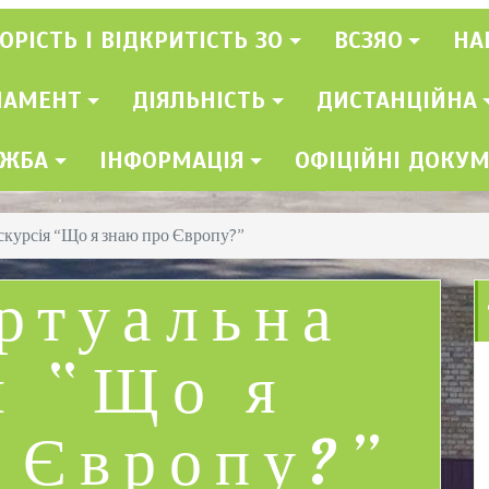
ОРІСТЬ І ВІДКРИТІСТЬ ЗО
ВСЗЯО
НА
ЛАМЕНТ
ДІЯЛЬНІСТЬ
ДИСТАНЦІЙНА
УЖБА
ІНФОРМАЦІЯ
ОФІЦІЙНІ ДОКУ
кскурсія “Що я знаю про Європу?”
іртуальна
я “Що я
 Європу?”