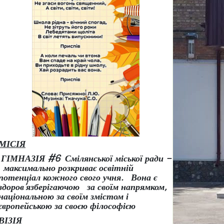
МІСІЯ
ГІМНАЗІЯ #6 Смілянської міської ради –
максимально розкриває освітній
потенціал кожного свого учня.
Вона є
здоров
’
язберігаючою за своїм напрямком,
національною за своїм змістом і
європейською за своєю філософією
ВІЗІЯ