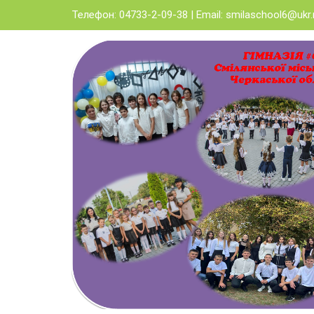
Skip
Телефон: 04733-2-09-38 | Email:
smilaschool6@ukr.
to
content