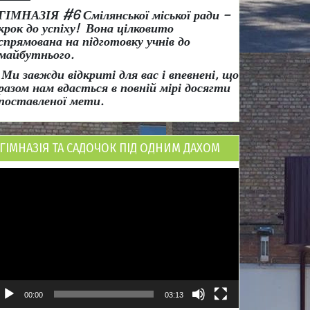
ГІМНАЗІЯ #6 Смілянської міської ради
–
крок до успіху!
Вона
цілковито
спрямована на підготовку учнів до
майбутнього.
Ми завжди відкриті для вас і впевнені, що
разом нам вдасться в повній мірі досягти
поставленої мети.
ГІМНАЗІЯ ТА САДОЧОК ПІД ОДНИМ ДАХОМ
ідеопрогравач
00:00
03:13