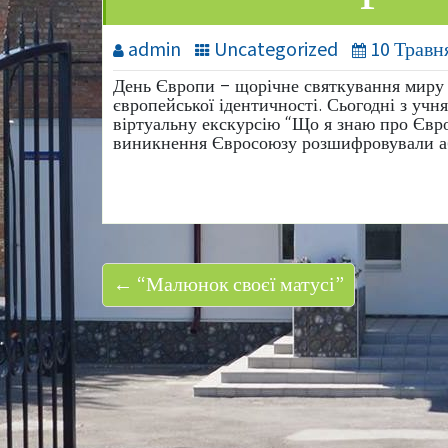
admin
Uncategorized
10 Травн
День Європи – щорічне святкування миру 
європейської ідентичності. Сьогодні з учн
віртуальну екскурсію “Що я знаю про Євро
виникнення Євросоюзу розшифровували абр
← “Малюнок своєї матусі”