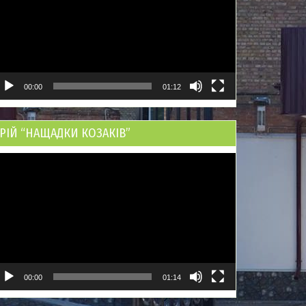
00:00
01:12
РІЙ “НАЩАДКИ КОЗАКІВ”
ідеопрогравач
00:00
01:14