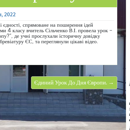
я, 2022
і єдності, спрямоване на поширення ідей
ями 4 класу вчитель Сільченко В.І. провела урок –
пу?”, де учні прослухали історичну довідку
евіатуру ЄС, та переглянули цікаві відео.
Єдиний Урок До Дня Європи. →