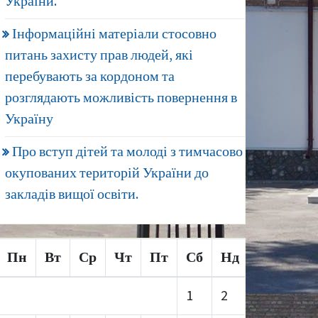
України.
Інформаційні матеріали стосовно
питань захисту прав людей, які
перебувають за кордоном та
розглядають можливість повернення в
Україну
Про вступ дітей та молоді з тимчасово
окупованих територій України до
закладів вищої освіти.
Пн
Вт
Ср
Чт
Пт
Сб
Нд
1
2