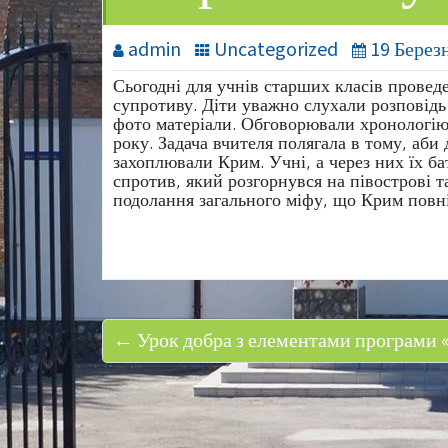
admin
Uncategorized
19 Берез
Сьогодні для учнів старших класів прове
супротиву. Діти уважно слухали розповідь 
фото матеріали. Обговорювали хронологію 
року. Задача вчителя полягала в тому, аби
захоплювали Крим. Учні, а через них їх б
спротив, який розгорнувся на півострові т
подолання загального міфу, що Крим повні
← Урок добра з елементами програми «