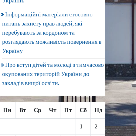
України.
Інформаційні матеріали стосовно
питань захисту прав людей, які
перебувають за кордоном та
розглядають можливість повернення в
Україну
Про вступ дітей та молоді з тимчасово
окупованих територій України до
закладів вищої освіти.
Пн
Вт
Ср
Чт
Пт
Сб
Нд
1
2