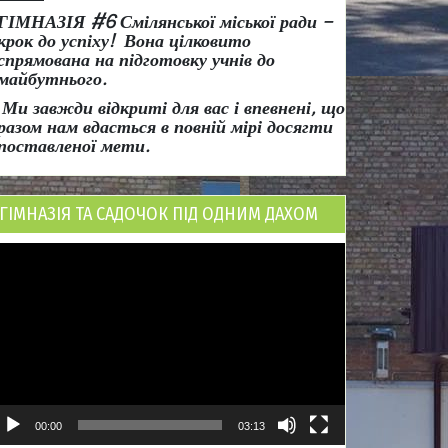
ГІМНАЗІЯ #6 Смілянської міської ради
–
крок до успіху!
Вона
цілковито
спрямована на підготовку учнів до
майбутнього.
Ми завжди відкриті для вас і впевнені, що
разом нам вдасться в повній мірі досягти
поставленої мети.
ГІМНАЗІЯ ТА САДОЧОК ПІД ОДНИМ ДАХОМ
ідеопрогравач
00:00
03:13