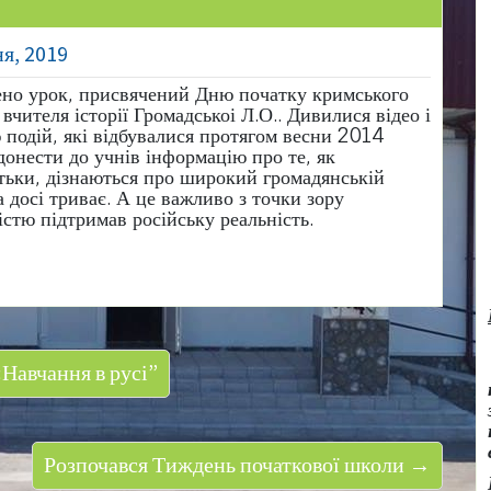
ня, 2019
дено урок, присвячений Дню початку кримського
вчителя історії Громадськоі Л.О.. Дивилися відео і
подій, які відбувалися протягом весни 2014
 донести до учнів інформацію про те, як
атьки, дізнаються про широкий громадянській
а досі триває. А це важливо з точки зору
стю підтримав російську реальність.
Навчання в русі”
Розпочався Тиждень початкової школи →