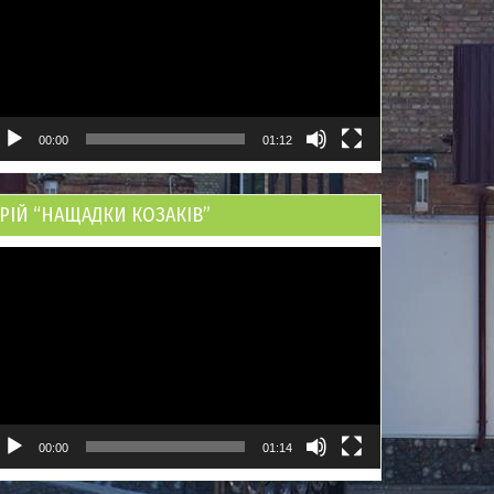
00:00
01:12
РІЙ “НАЩАДКИ КОЗАКІВ”
ідеопрогравач
00:00
01:14