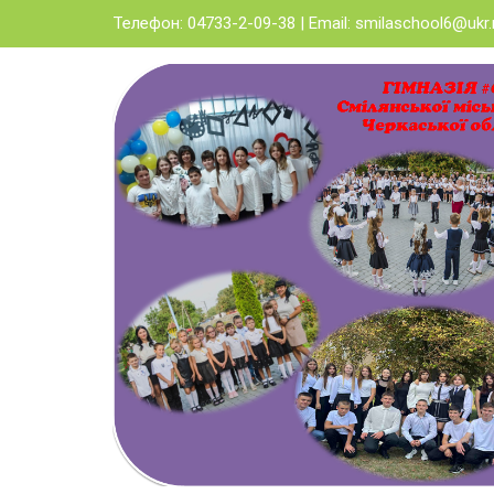
Skip
Телефон: 04733-2-09-38 | Email:
smilaschool6@ukr.
to
content