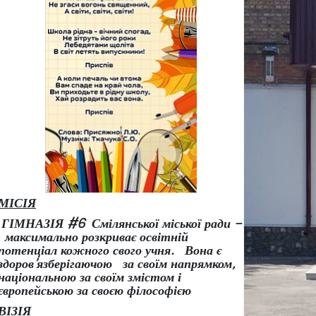
МІСІЯ
ГІМНАЗІЯ #6 Смілянської міської ради –
максимально розкриває освітній
потенціал кожного свого учня.
Вона є
здоров
’
язберігаючою за своїм напрямком,
національною за своїм змістом і
європейською за своєю філософією
ВІЗІЯ