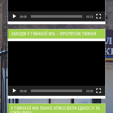
00:00
03:13
ЗАХОДИ У ГІМНАЗІЇ №6 – ПРОТЯГОМ ТИЖНЯ
Відеопрогравач
00:00
03:25
У ГІМНАЗІЇ №6 ПАНУЄ АТМОСФЕРА ЄДНОСТІ ТА
СИЛА ДУХУ