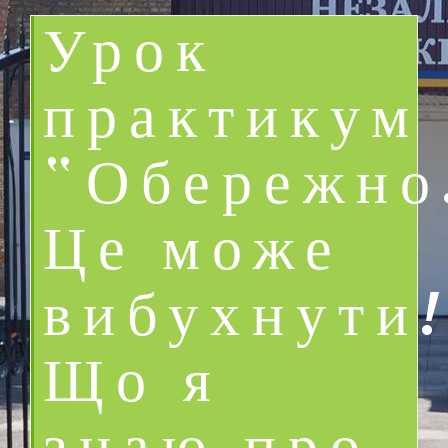
Урок
практикум
“Обережно
Це може
вибухнути!
Що я