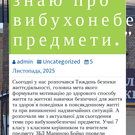
знаю про
вибухонебе
предмети.
admin
Uncategorized
5
Листопада, 2025
Сьогодні у нас розпочався Тиждень безпеки
життєдіяльності, головна мета якого
формувати мотивацію до здорового способу
життя та життєві навички безпечної для життя
та здоров’я поведінки в повсякденному житті
та при виникненні надзвичайних ситуацій. А
розпочали ми з актуальної для сьогодення
теми про вибухонебезпечні предмети. Учні 7
класу з класним керівником та вчителем
предмету ЗБД Мариною Бойко провели