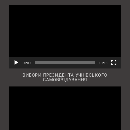
Відеопрогравач
00:00
01:13
ВИБОРИ ПРЕЗИДЕНТА УЧНІВСЬКОГО
САМОВРЯДУВАННЯ
Відеопрогравач