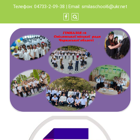
Skip
Телефон: 04733-2-09-38 | Email:
smilaschool6@ukr.net
to
content