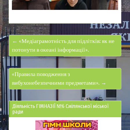
← «Медіаграмотність для підлітків: як не
потонути в океані інформації».
«Правила поводження з
вибухонебезпечними предметами». →
Діяльність ГІМНАЗІЇ №6 Смілянської міської
ради