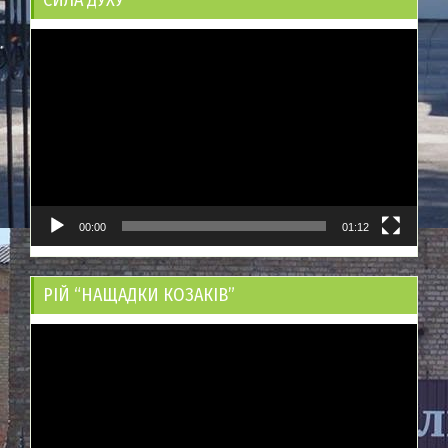
Відеопрогравач
00:00
01:12
РІЙ “НАЩАДКИ КОЗАКІВ”
Відеопрогравач