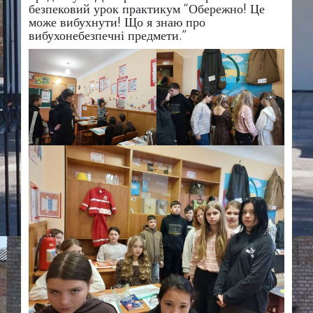
безпековий урок практикум “Обережно! Це
може вибухнути! Що я знаю про
вибухонебезпечні предмети.”