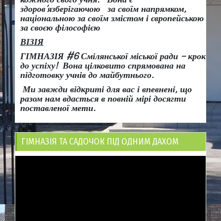
здоров
’
язберігаючою за своїм напрямком,
національною за своїм змістом і європейською
за своєю філософією
ВІЗІЯ
ГІМНАЗІЯ #6 Смілянської міської ради
– крок
до успіху!
Вона
цілковито спрямована на
підготовку учнів до майбутнього.
Ми завжди відкриті для вас і впевнені, що
разом нам вдасться в повній мірі досягти
поставленої мети.
ГІМНАЗІЯ ТА САДОЧОК ПІД ОДНИМ ДАХОМ
Відеопрогравач