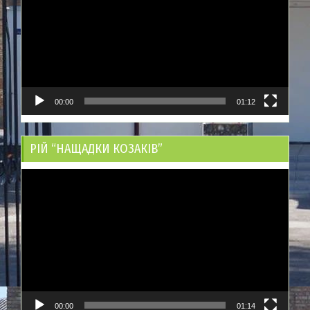
00:00
01:12
РІЙ “НАЩАДКИ КОЗАКІВ”
Відеопрогравач
00:00
01:14