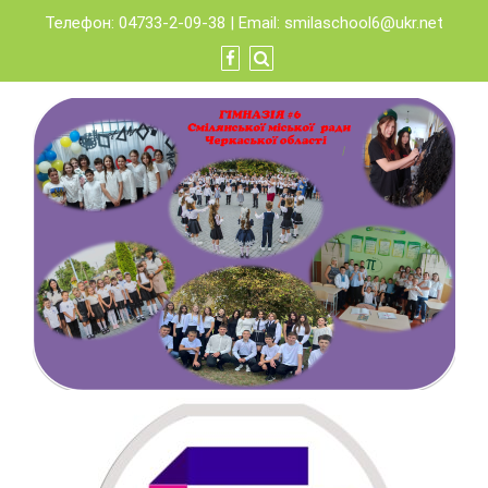
Skip
Телефон: 04733-2-09-38 | Email:
smilaschool6@ukr.net
to
content