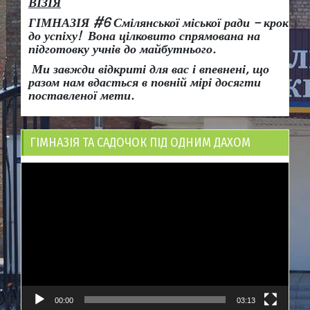
ВІЗІЯ
ГІМНАЗІЯ #6 Смілянської міської ради
– крок
до успіху!
Вона
цілковито спрямована на
підготовку учнів до майбутнього.
Ми завжди відкриті для вас і впевнені, що
разом нам вдасться в повній мірі досягти
поставленої мети.
ГІМНАЗІЯ ТА САДОЧОК ПІД ОДНИМ ДАХОМ
Відеопрогравач
00:00
03:13