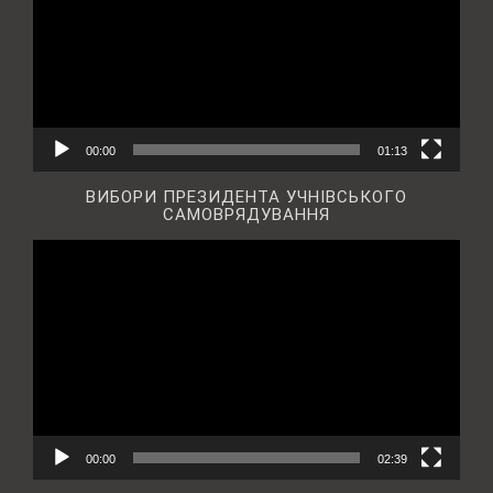
00:00
01:13
ВИБОРИ ПРЕЗИДЕНТА УЧНІВСЬКОГО
САМОВРЯДУВАННЯ
Відеопрогравач
00:00
02:39