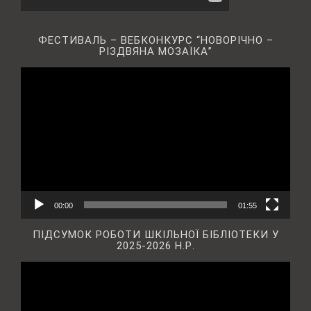
ФЕСТИВАЛЬ – ВЕБКОНКУРС “НОВОРІЧНО –
РІЗДВЯНА МОЗАЇКА”
Відеопрогравач
00:00
01:55
ПІДСУМОК РОБОТИ ШКІЛЬНОЇ БІБЛІОТЕКИ У
2025-2026 Н.Р.
Відеопрогравач