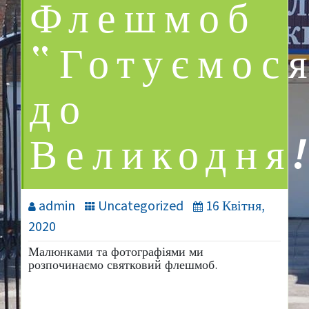
Флешмоб
“Готуємос
до
Великодня
admin
Uncategorized
16 Квітня,
2020
Малюнками та фотографіями ми
розпочинаємо святковий флешмоб.