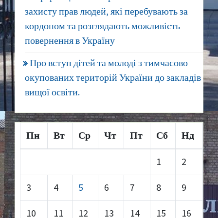
захисту прав людей, які перебувають за
кордоном та розглядають можливість
повернення в Україну
Про вступ дітей та молоді з тимчасово
окупованих територій України до закладів
вищої освіти.
Пн
Вт
Ср
Чт
Пт
Сб
Нд
1
2
3
4
5
6
7
8
9
10
11
12
13
14
15
16