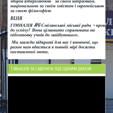
здоров
’
язберігаючою за своїм напрямком,
національною за своїм змістом і європейською
за своєю філософією
ВІЗІЯ
ГІМНАЗІЯ #6 Смілянської міської ради
– крок
до успіху!
Вона
цілковито спрямована на
підготовку учнів до майбутнього.
Ми завжди відкриті для вас і впевнені, що
разом нам вдасться в повній мірі досягти
поставленої мети.
ГІМНАЗІЯ ТА САДОЧОК ПІД ОДНИМ ДАХОМ
Відеопрогравач