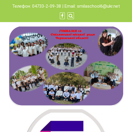
Skip
Телефон: 04733-2-09-38 | Email:
smilaschool6@ukr.net
to
content