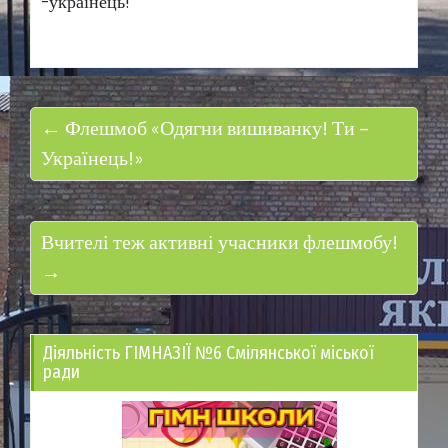
-українець!”
← Флешмоб «Одягни вишиванку! Ти –
Українець!»
Вчителі теж активні учасники флешмобу!
→
Діяльність ГІМНАЗІЇ №6 Смілянської міської
ради