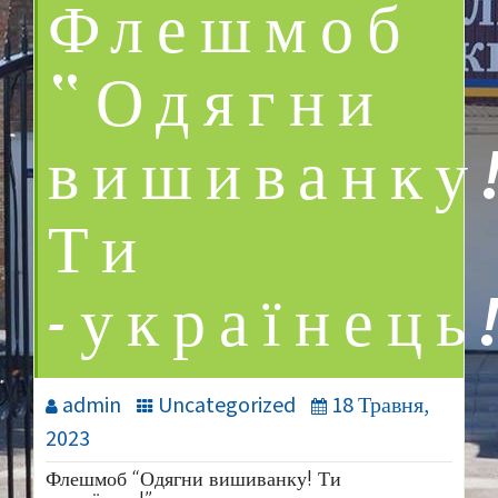
Флешмоб
“Одягни
вишиванку
Ти
-українець
admin
Uncategorized
18 Травня,
2023
Флешмоб “Одягни вишиванку! Ти