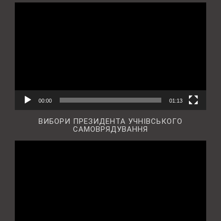
Відеопрогравач
00:00
01:13
ВИБОРИ ПРЕЗИДЕНТА УЧНІВСЬКОГО
САМОВРЯДУВАННЯ
Відеопрогравач