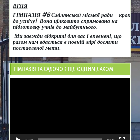
ВІЗІЯ
ГІМНАЗІЯ #6 Смілянської міської ради
– крок
до успіху!
Вона
цілковито спрямована на
підготовку учнів до майбутнього.
Ми завжди відкриті для вас і впевнені, що
разом нам вдасться в повній мірі досягти
поставленої мети.
ГІМНАЗІЯ ТА САДОЧОК ПІД ОДНИМ ДАХОМ
Відеопрогравач