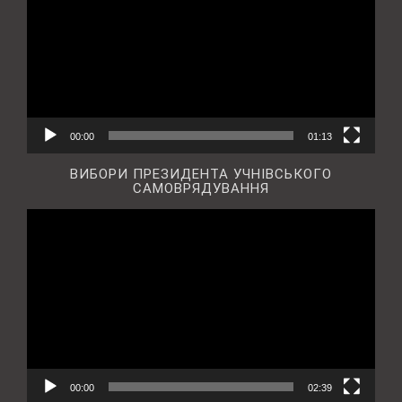
00:00
01:13
ВИБОРИ ПРЕЗИДЕНТА УЧНІВСЬКОГО
САМОВРЯДУВАННЯ
Відеопрогравач
00:00
02:39