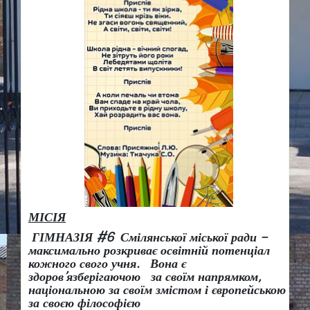
МІСІЯ
ГІМНАЗІЯ #6 Смілянської міської ради –
максимально розкриває освітній потенціал
кожного свого учня.
Вона є
здоров
’
язберігаючою за своїм напрямком,
національною за своїм змістом і європейською
за своєю філософією