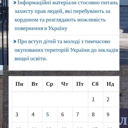
Інформаційні матеріали стосовно питань
захисту прав людей, які перебувають за
кордоном та розглядають можливість
повернення в Україну
Про вступ дітей та молоді з тимчасово
окупованих територій України до закладів
вищої освіти.
Пн
Вт
Ср
Чт
Пт
Сб
Нд
1
2
3
4
5
6
7
8
9