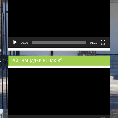
00:00
01:12
РІЙ “НАЩАДКИ КОЗАКІВ”
Відеопрогравач