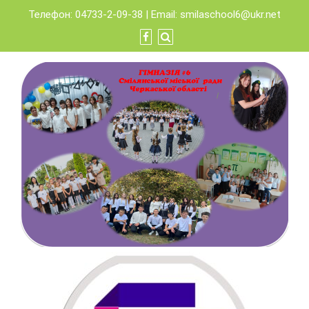
Skip
Телефон: 04733-2-09-38 | Email:
smilaschool6@ukr.net
to
content