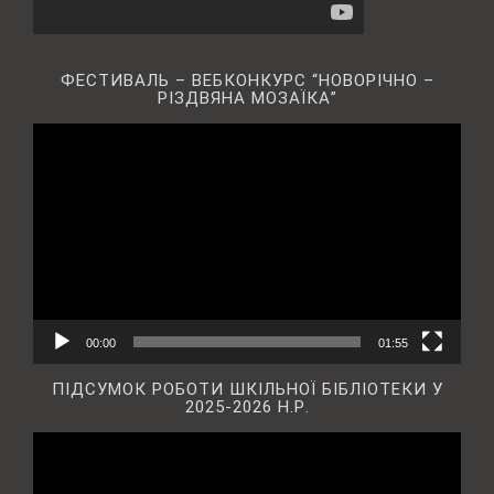
ФЕСТИВАЛЬ – ВЕБКОНКУРС “НОВОРІЧНО –
РІЗДВЯНА МОЗАЇКА”
Відеопрогравач
00:00
01:55
ПІДСУМОК РОБОТИ ШКІЛЬНОЇ БІБЛІОТЕКИ У
2025-2026 Н.Р.
Відеопрогравач