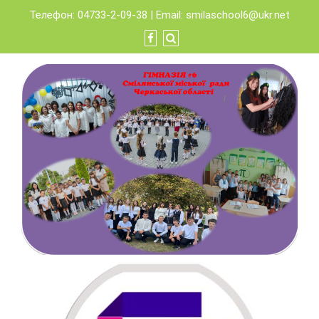
Skip
Телефон: 04733-2-09-38 | Email:
smilaschool6@ukr.net
to
content