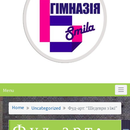
Menu
Home
Uncategorized
Фуд-арт: “Шедеври з їжі”