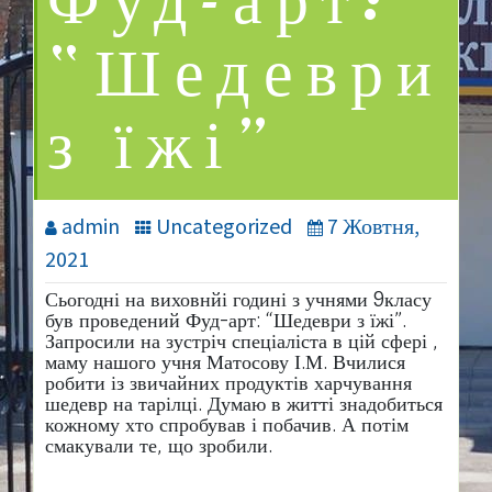
Фуд-арт:
“Шедеври
з їжі”
admin
Uncategorized
7 Жовтня,
2021
Сьогодні на виховнйі годині з учнями 9класу
був проведений Фуд-арт: “Шедеври з їжі”.
Запросили на зустріч спеціаліста в цій сфері ,
маму нашого учня Матосову І.М. Вчилися
робити із звичайних продуктів харчування
шедевр на тарілці. Думаю в житті знадобиться
кожному хто спробував і побачив. А потім
смакували те, що зробили.