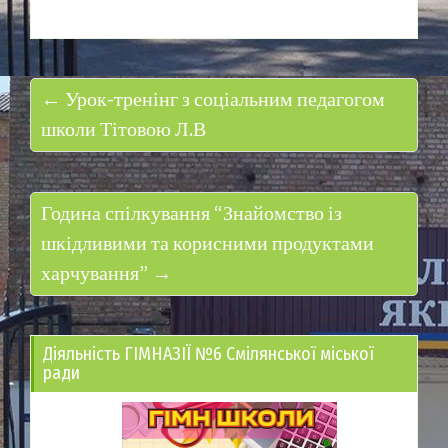
← Урок-тренінг з соціальним педагогом
школи Тітовою Л.В
Година спілкування “Знайомство із
шкідливими та корисними продуктами
харчування” →
Діяльність ГІМНАЗІЇ №6 Смілянської міської
ради