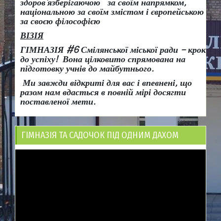
здоров
’
язберігаючою за своїм напрямком,
національною за своїм змістом і європейською
за своєю філософією
ВІЗІЯ
ГІМНАЗІЯ #6 Смілянської міської ради
– крок
до успіху!
Вона
цілковито спрямована на
підготовку учнів до майбутнього.
Ми завжди відкриті для вас і впевнені, що
разом нам вдасться в повній мірі досягти
поставленої мети.
ГІМНАЗІЯ ТА САДОЧОК ПІД ОДНИМ ДАХОМ
Відеопрогравач