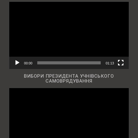
Відеопрогравач
00:00
01:13
ВИБОРИ ПРЕЗИДЕНТА УЧНІВСЬКОГО
САМОВРЯДУВАННЯ
Відеопрогравач