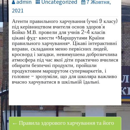
admin
Uncategorized
7 Жовтня,
2021
Агенти правильного харчування (учні 9 класу)
під керівництвом вчителя основ здоров’я
Бойко М.В. провели для учнів 2-4 класів
цікаві фуд- квести «Маршрутами Країни
правильного харчування». Цікаві інтерактивні
вправи, складання меню первісних людей,
кросворд і загадки, невимушена доброзичлива
атмосфера під час якої діти практично вчилися
обирати безпечні продукти, пройшли
продуктовим маршрутом супермаркетів, і
головне – зрозуміли, що для школяра важливо
вчасно харчуватися в шкільній їдальні.
← Правила здорового харчування та його