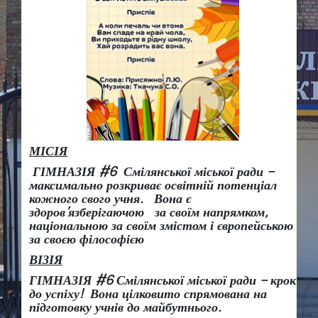
МІСІЯ
ГІМНАЗІЯ #6 Смілянської міської ради –
максимально розкриває освітній потенціал
кожного свого учня.
Вона є
здоров
’
язберігаючою за своїм напрямком,
національною за своїм змістом і європейською
за своєю філософією
ВІЗІЯ
ГІМНАЗІЯ #6 Смілянської міської ради
– крок
до успіху!
Вона
цілковито спрямована на
підготовку учнів до майбутнього.