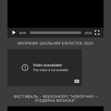
00:00
02:03
МІСЯЧНИК ШКІЛЬНИХ БІБЛІОТЕК-2025
ФЕСТИВАЛЬ – ВЕБКОНКУРС “НОВОРІЧНО –
РІЗДВЯНА МОЗАЇКА”
Відеопрогравач