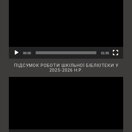
00:00
01:55
ПІДСУМОК РОБОТИ ШКІЛЬНОЇ БІБЛІОТЕКИ У
2025-2026 Н.Р.
Відеопрогравач