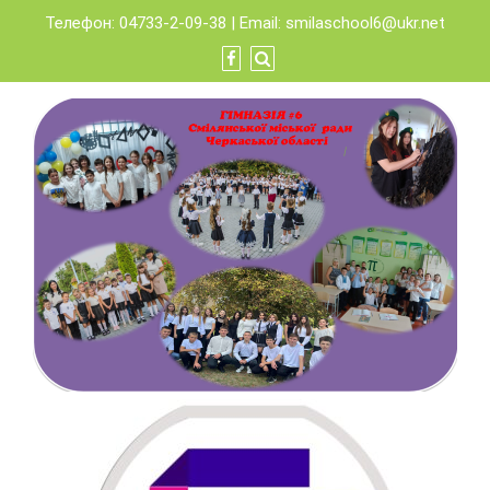
Skip
Телефон: 04733-2-09-38 | Email:
smilaschool6@ukr.net
to
content