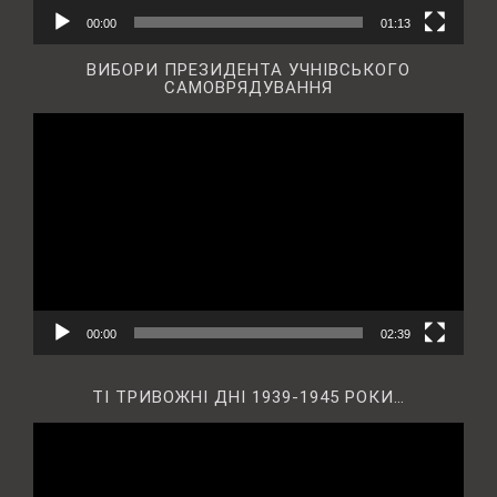
00:00
01:13
ВИБОРИ ПРЕЗИДЕНТА УЧНІВСЬКОГО
САМОВРЯДУВАННЯ
Відеопрогравач
00:00
02:39
ТІ ТРИВОЖНІ ДНІ 1939-1945 РОКИ…
Відеопрогравач