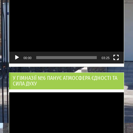
Відеопрогравач
00:00
03:25
У ГІМНАЗІЇ №6 ПАНУЄ АТМОСФЕРА ЄДНОСТІ ТА
СИЛА ДУХУ
Відеопрогравач