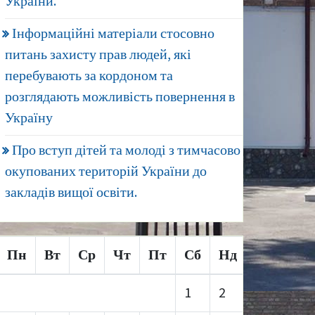
України.
Інформаційні матеріали стосовно
питань захисту прав людей, які
перебувають за кордоном та
розглядають можливість повернення в
Україну
Про вступ дітей та молоді з тимчасово
окупованих територій України до
закладів вищої освіти.
Пн
Вт
Ср
Чт
Пт
Сб
Нд
1
2