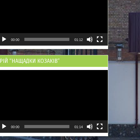
00:00
01:12
РІЙ “НАЩАДКИ КОЗАКІВ”
ідеопрогравач
00:00
01:14