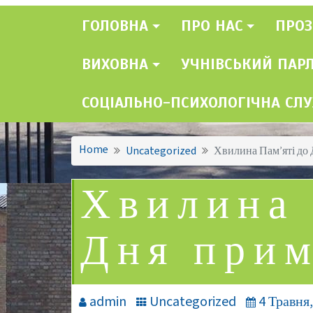
ГОЛОВНА
ПРО НАС
ПРОЗ
ВИХОВНА
УЧНІВСЬКИЙ ПАР
СОЦІАЛЬНО-ПСИХОЛОГІЧНА СЛ
Home
Uncategorized
Хвилина Пам’яті до
Хвилина 
Дня прим
admin
Uncategorized
4 Травня