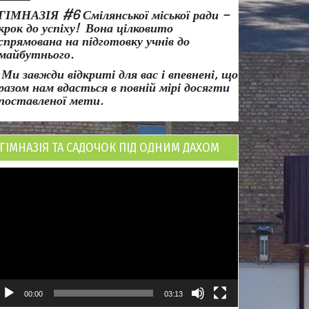
ГІМНАЗІЯ #6 Смілянської міської ради
–
крок до успіху!
Вона
цілковито
спрямована на підготовку учнів до
майбутнього.
Ми завжди відкриті для вас і впевнені, що
разом нам вдасться в повній мірі досягти
поставленої мети.
ГІМНАЗІЯ ТА САДОЧОК ПІД ОДНИМ ДАХОМ
ідеопрогравач
00:00
03:13