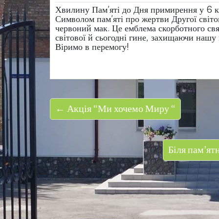
Хвилину Пам’яті до Дня примирення у 6 к
Символом пам’яті про жертви Другої світово
червоний мак. Це емблема скорботного свят
світової й сьогодні гине, захищаючи нашу 
Віримо в перемогу!
← Акція “Ми хочемо Миру “
Біля пам’ят