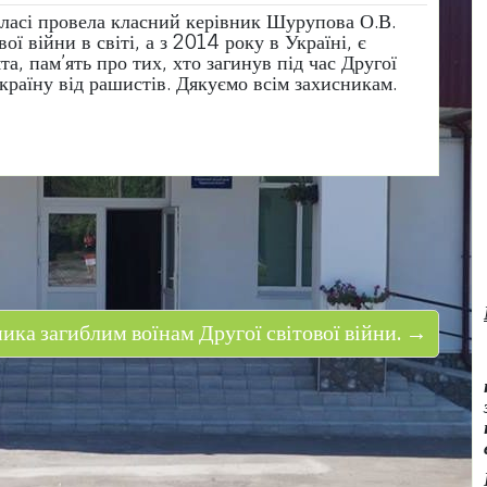
ласі провела класний керівник Шурупова О.В.
ї війни в світі, а з 2014 року в Україні, є
а, пам’ять про тих, хто загинув під час Другої
країну від рашистів. Дякуємо всім захисникам.
ника загиблим воїнам Другої світової війни. →