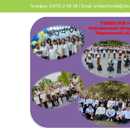
Skip
Телефон: 04733-2-09-38 | Email:
smilaschool6@ukr.
to
content