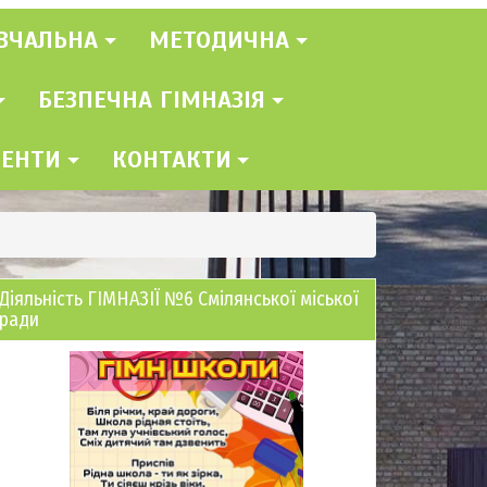
ВЧАЛЬНА
МЕТОДИЧНА
БЕЗПЕЧНА ГІМНАЗІЯ
МЕНТИ
КОНТАКТИ
Діяльність ГІМНАЗІЇ №6 Смілянської міської
ради