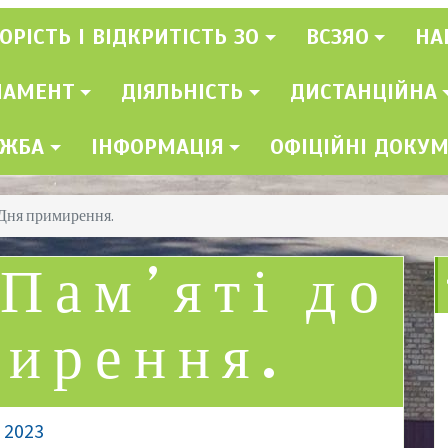
ОРІСТЬ І ВІДКРИТІСТЬ ЗО
ВСЗЯО
НА
ЛАМЕНТ
ДІЯЛЬНІСТЬ
ДИСТАНЦІЙНА
УЖБА
ІНФОРМАЦІЯ
ОФІЦІЙНІ ДОКУ
 Дня примирення.
Пам’яті до
ирення.
, 2023