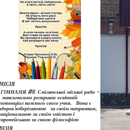
МІСІЯ
ГІМНАЗІЯ #6 Смілянської міської ради –
максимально розкриває освітній
потенціал кожного свого учня.
Вона є
здоров
’
язберігаючою за своїм напрямком,
національною за своїм змістом і
європейською за своєю філософією
ВІЗІЯ