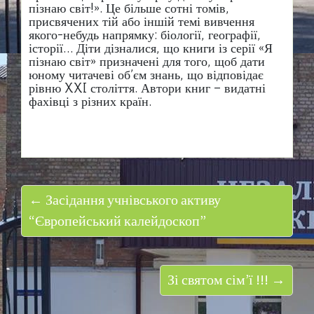
пізнаю світ!». Це більше сотні томів,
присвячених тій або іншій темі вивчення
якого-небудь напрямку: біології, географії,
історії… Діти дізналися, що книги із серії «Я
пізнаю світ» призначені для того, щоб дати
юному читачеві об’єм знань, що відповідає
рівню XXI століття. Автори книг – видатні
фахівці з різних країн.
← Засідання учнівського активу
“Європейський калейдоскоп”
Зі святом сім’ї !!! →