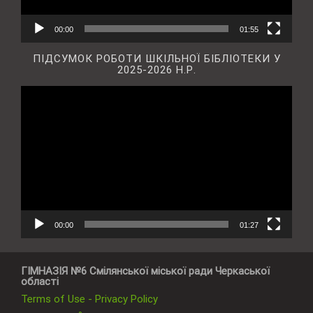
00:00
01:55
ПІДСУМОК РОБОТИ ШКІЛЬНОЇ БІБЛІОТЕКИ У
2025-2026 Н.Р.
Відеопрогравач
00:00
01:27
ГІМНАЗІЯ №6 Смілянської міської ради Черкаської
області
Terms of Use - Privacy Policy