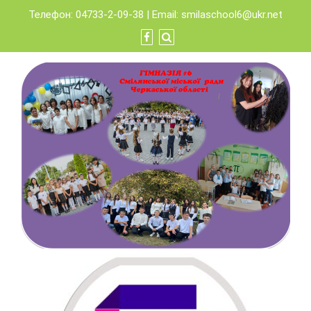
Skip
Телефон: 04733-2-09-38 | Email:
smilaschool6@ukr.net
to
content