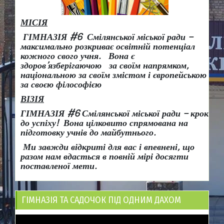
МІСІЯ
ГІМНАЗІЯ #6 Смілянської міської ради –
максимально розкриває освітній потенціал
кожного свого учня.
Вона є
здоров
’
язберігаючою за своїм напрямком,
національною за своїм змістом і європейською
за своєю філософією
ВІЗІЯ
ГІМНАЗІЯ #6 Смілянської міської ради
– крок
до успіху!
Вона
цілковито спрямована на
підготовку учнів до майбутнього.
Ми завжди відкриті для вас і впевнені, що
разом нам вдасться в повній мірі досягти
поставленої мети.
ГІМНАЗІЯ ТА САДОЧОК ПІД ОДНИМ ДАХОМ
Відеопрогравач