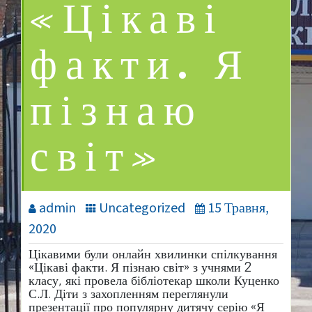
«Цікаві
факти. Я
пізнаю
світ»
admin
Uncategorized
15 Травня,
2020
Цікавими були онлайн хвилинки спілкування
«Цікаві факти. Я пізнаю світ» з учнями 2
класу, які провела бібліотекар школи Куценко
С.Л. Діти з захопленням переглянули
презентації про популярну дитячу серію «Я