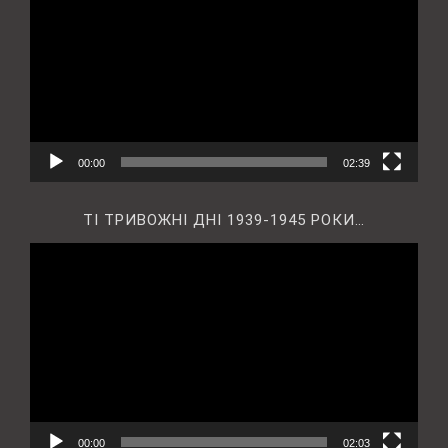
00:00
02:39
ТІ ТРИВОЖНІ ДНІ 1939-1945 РОКИ…
Відеопрогравач
00:00
02:03