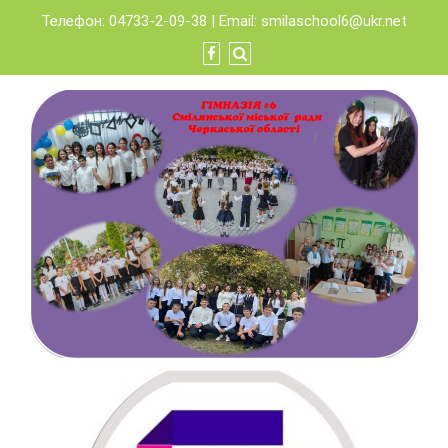
Skip
Телефон: 04733-2-09-38 | Email:
smilaschool6@ukr.net
to
content