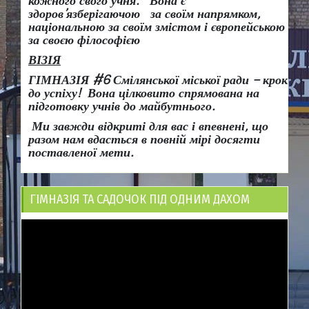
кожного свого учня.
Вона є
здоров
’
язберігаючою за своїм напрямком,
національною за своїм змістом і європейською
за своєю філософією
ВІЗІЯ
ГІМНАЗІЯ #6 Смілянської міської ради
– крок
до успіху!
Вона
цілковито спрямована на
підготовку учнів до майбутнього.
Ми завжди відкриті для вас і впевнені, що
разом нам вдасться в повній мірі досягти
поставленої мети.
ГІМНАЗІЯ ТА САДОЧОК ПІД ОДНИМ ДАХОМ
Відеопрогравач