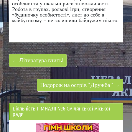
особливі та унікальні риси та можливості.
Робота в групах, рольові ігри, створення
«будиночку особистості», лист до себе в
майбутньому – не залишили байдужим нікого.
← Література вчить!
Подорож на острів “Дружба” →
Діяльність ГІМНАЗІЇ №6 Смілянської міської
ради