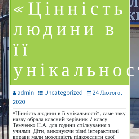
«Цінність
людини в
її
унікальнос
admin
Uncategorized
24 Лютого,
2020
«Цінність людини в її унікальності», саме таку
назву обрала класний керівник 7 класу
Темченко Н.А. для години спілкування з
учнями. Діти, виконуючи різні інтерактивні
вправи мали можливість підкреслити свої