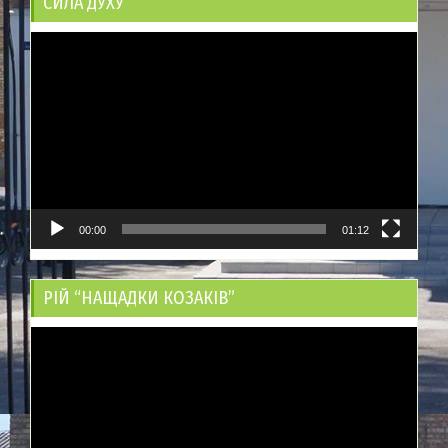
СИЛА ДУХУ
Відеопрогравач
00:00
01:12
РІЙ “НАЩАДКИ КОЗАКІВ”
Відеопрогравач