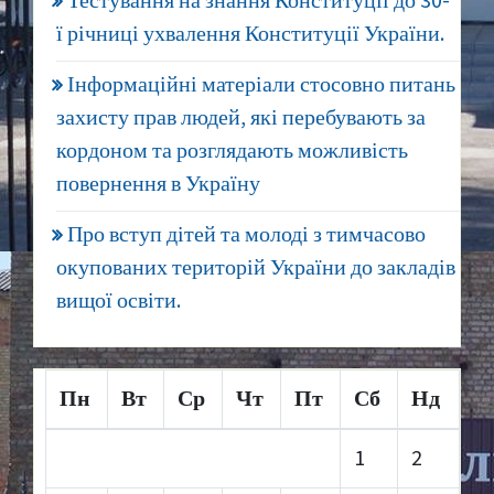
Тестування на знання Конституції до 30-
ї річниці ухвалення Конституції України.
Інформаційні матеріали стосовно питань
захисту прав людей, які перебувають за
кордоном та розглядають можливість
повернення в Україну
Про вступ дітей та молоді з тимчасово
окупованих територій України до закладів
вищої освіти.
Пн
Вт
Ср
Чт
Пт
Сб
Нд
1
2