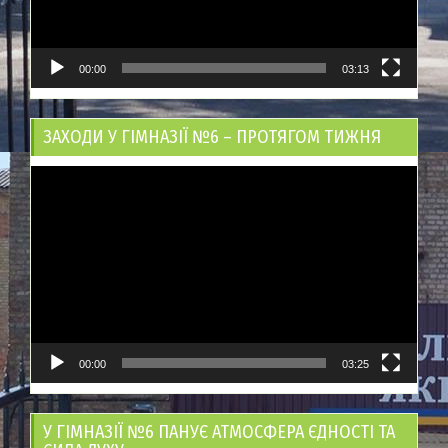
00:00
03:13
ЗАХОДИ У ГІМНАЗІЇ №6 – ПРОТЯГОМ ТИЖНЯ
Відеопрогравач
00:00
03:25
У ГІМНАЗІЇ №6 ПАНУЄ АТМОСФЕРА ЄДНОСТІ ТА