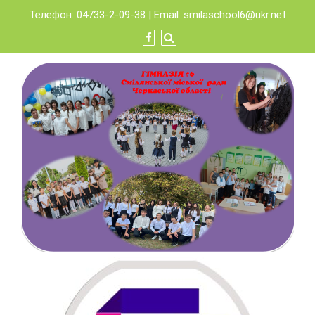
Skip
Телефон: 04733-2-09-38 | Email:
smilaschool6@ukr.net
to
content