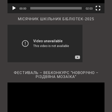
00:00
02:03
МІСЯЧНИК ШКІЛЬНИХ БІБЛІОТЕК-2025
ФЕСТИВАЛЬ – ВЕБКОНКУРС “НОВОРІЧНО –
РІЗДВЯНА МОЗАЇКА”
Відеопрогравач