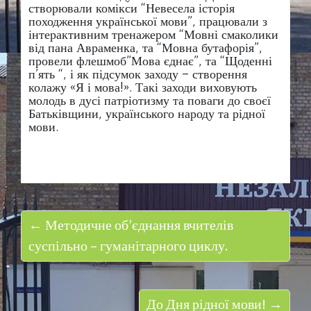
створювали комікси “Невесела історія
походження української мови”, працювали з
інтерактивним тренажером “Мовні смаколики
від пана Авраменка, та “Мовна бутафорія”,
провели флешмоб”Мова єднає”, та “Щоденні
п’ять “, і як підсумок заходу – створення
колажу «Я і мова!». Такі заходи виховують
молодь в дусі патріотизму та поваги до своєї
Батьківщини, українського народу та рідної
мови.
← Методичне об’єднання вчителів
суспільно – гуманітарного циклу.
До Дня рідної мови! →