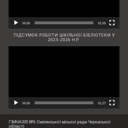
00:00
01:55
ПІДСУМОК РОБОТИ ШКІЛЬНОЇ БІБЛІОТЕКИ У
2025-2026 Н.Р.
Відеопрогравач
00:00
01:27
ГІМНАЗІЯ №6 Смілянської міської ради Черкаської
області