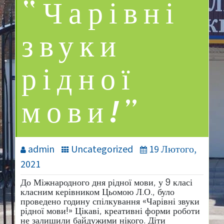
“Чарівні
звуки
рідної
мови!”
admin
Uncategorized
19 Лютого,
2021
До Міжнародного дня рідної мови, у 9 класі
класним керівником Цьомою Л.О., було
проведено годину спілкування «Чарівні звуки
рідної мови!» Цікаві, креативні форми роботи
не залишили байдужими нікого. Діти