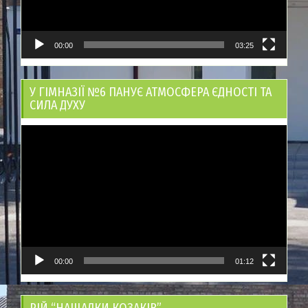
00:00
03:25
У ГІМНАЗІЇ №6 ПАНУЄ АТМОСФЕРА ЄДНОСТІ ТА
СИЛА ДУХУ
Відеопрогравач
00:00
01:12
РІЙ “НАЩАДКИ КОЗАКІВ”