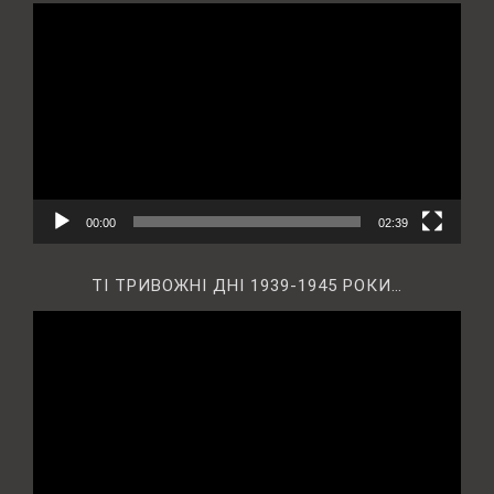
Відеопрогравач
00:00
02:39
ТІ ТРИВОЖНІ ДНІ 1939-1945 РОКИ…
Відеопрогравач