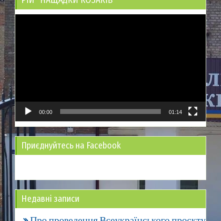
Відеопрогравач
00:00
01:14
Приєднуйтесь на Facebook
Недавні записи
Про проведення Всеукраїнського проєкту