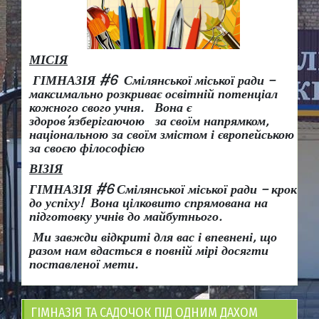
МІСІЯ
ГІМНАЗІЯ #6 Смілянської міської ради –
максимально розкриває освітній потенціал
кожного свого учня.
Вона є
здоров
’
язберігаючою за своїм напрямком,
національною за своїм змістом і європейською
за своєю філософією
ВІЗІЯ
ГІМНАЗІЯ #6 Смілянської міської ради
– крок
до успіху!
Вона
цілковито спрямована на
підготовку учнів до майбутнього.
Ми завжди відкриті для вас і впевнені, що
разом нам вдасться в повній мірі досягти
поставленої мети.
ГІМНАЗІЯ ТА САДОЧОК ПІД ОДНИМ ДАХОМ