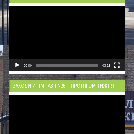
Відеопрогравач
00:00
03:13
ЗАХОДИ У ГІМНАЗІЇ №6 – ПРОТЯГОМ ТИЖНЯ
Відеопрогравач