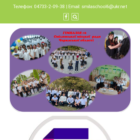
Skip
Телефон: 04733-2-09-38 | Email:
smilaschool6@ukr.net
to
content