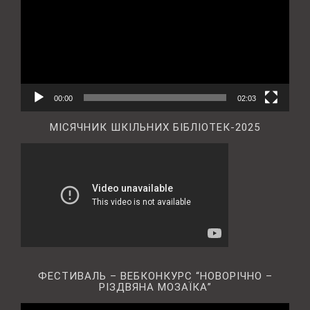
00:00
02:03
МІСЯЧНИК ШКІЛЬНИХ БІБЛІОТЕК-2025
ФЕСТИВАЛЬ – ВЕБКОНКУРС “НОВОРІЧНО –
РІЗДВЯНА МОЗАЇКА”
Відеопрогравач