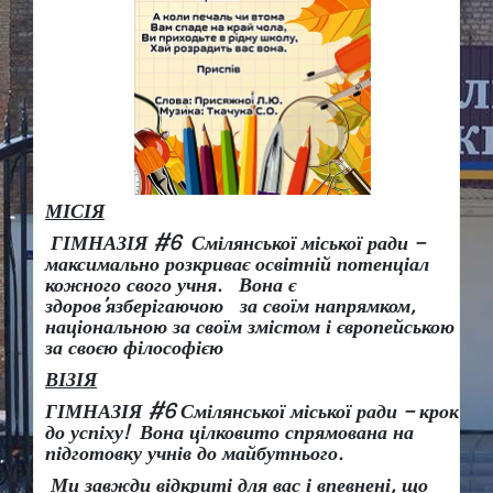
МІСІЯ
ГІМНАЗІЯ #6 Смілянської міської ради –
максимально розкриває освітній потенціал
кожного свого учня.
Вона є
здоров
’
язберігаючою за своїм напрямком,
національною за своїм змістом і європейською
за своєю філософією
ВІЗІЯ
ГІМНАЗІЯ #6 Смілянської міської ради
– крок
до успіху!
Вона
цілковито спрямована на
підготовку учнів до майбутнього.
Ми завжди відкриті для вас і впевнені, що