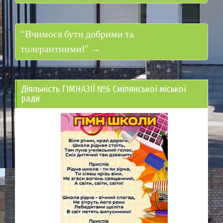
“Вчимося бути добрими та
толерантними!” →
Діяльність ГІМНАЗІЇ №6 Смілянської міської
ради