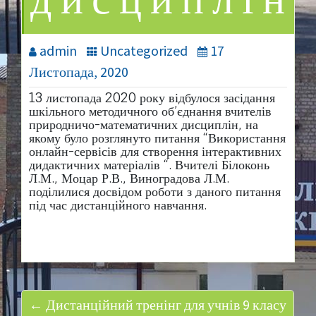
дисциплін
admin
Uncategorized
17
Листопада, 2020
13 листопада 2020 року відбулося засідання
шкільного методичного об’єднання вчителів
природничо-математичних дисциплін, на
якому було розглянуто питання “Використання
онлайн-сервісів для створення інтерактивних
дидактичних матеріалів “. Вчителі Білоконь
Л.М., Моцар Р.В., Виноградова Л.М.
поділилися досвідом роботи з даного питання
під час дистанційного навчання.
← Дистанційний тренінг для учнів 9 класу