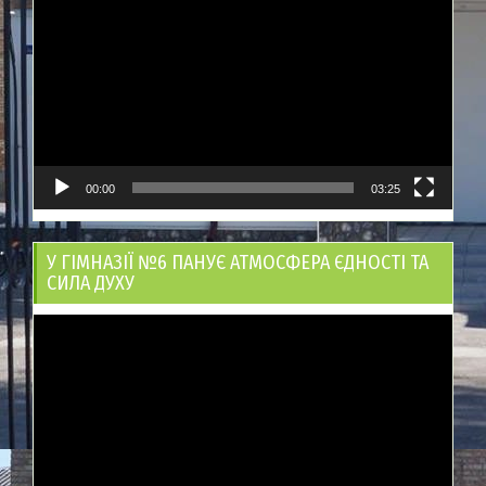
00:00
03:25
У ГІМНАЗІЇ №6 ПАНУЄ АТМОСФЕРА ЄДНОСТІ ТА
СИЛА ДУХУ
Відеопрогравач