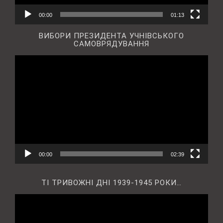
00:00
01:13
ВИБОРИ ПРЕЗИДЕНТА УЧНІВСЬКОГО
САМОВРЯДУВАННЯ
Відеопрогравач
00:00
02:39
ТІ ТРИВОЖНІ ДНІ 1939-1945 РОКИ…
Відеопрогравач