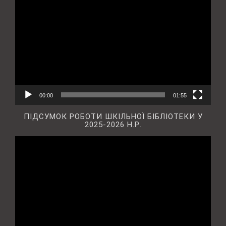
00:00
01:55
ПІДСУМОК РОБОТИ ШКІЛЬНОЇ БІБЛІОТЕКИ У
2025-2026 Н.Р.
Відеопрогравач