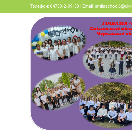
Skip
Телефон: 04733-2-09-38 | Email:
smilaschool6@ukr.
to
content