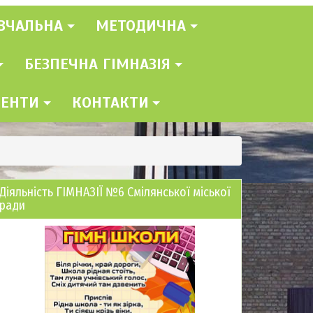
ВЧАЛЬНА
МЕТОДИЧНА
БЕЗПЕЧНА ГІМНАЗІЯ
МЕНТИ
КОНТАКТИ
Діяльність ГІМНАЗІЇ №6 Смілянської міської
ради
ав