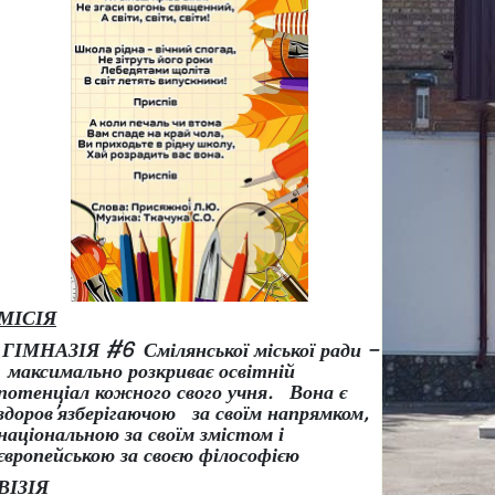
МІСІЯ
ГІМНАЗІЯ #6 Смілянської міської ради –
максимально розкриває освітній
потенціал кожного свого учня.
Вона є
здоров
’
язберігаючою за своїм напрямком,
національною за своїм змістом і
європейською за своєю філософією
ВІЗІЯ