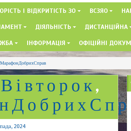
ОРІСТЬ І ВІДКРИТІСТЬ ЗО
ВСЗЯО
НА
ЛАМЕНТ
ДІЯЛЬНІСТЬ
ДИСТАНЦІЙНА
УЖБА
ІНФОРМАЦІЯ
ОФІЦІЙНІ ДОКУ
#МарафонДобрихСправ
Вівторок
,
нДобрихСпр
пада, 2024