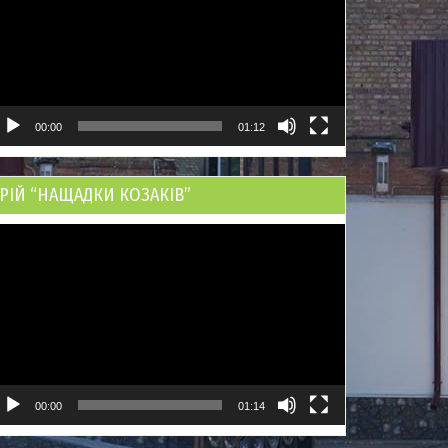
00:00
01:12
РІЙ “НАЩАДКИ КОЗАКІВ”
ідеопрогравач
00:00
01:14