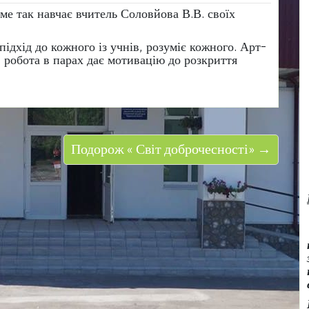
е так навчає вчитель Соловйова В.В. своїх
ідхід до кожного із учнів, розуміє кожного. Арт-
, робота в парах дає мотивацію до розкриття
Подорож « Світ доброчесності» →