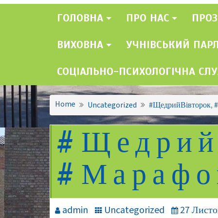
ГОЛОВНА
ПРО НАС
ПРОЗ
ВИХОВНА
УЧНІВСЬКИЙ ПАР
СОЦІАЛЬНО-ПСИХОЛОГІЧНА СЛ
Home
Uncategorized
#ЩедрийВівторок
,
#Щедрий
#Марафо
admin
Uncategorized
27 Листо