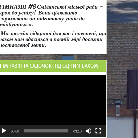
ГІМНАЗІЯ #6 Смілянської міської ради
–
крок до успіху!
Вона
цілковито
спрямована на підготовку учнів до
майбутнього.
Ми завжди відкриті для вас і впевнені, що
разом нам вдасться в повній мірі досягти
поставленої мети.
ГІМНАЗІЯ ТА САДОЧОК ПІД ОДНИМ ДАХОМ
ідеопрогравач
00:00
03:13