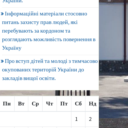
України.
Інформаційні матеріали стосовно
питань захисту прав людей, які
перебувають за кордоном та
розглядають можливість повернення в
Україну
Про вступ дітей та молоді з тимчасово
окупованих територій України до
закладів вищої освіти.
Пн
Вт
Ср
Чт
Пт
Сб
Нд
1
2