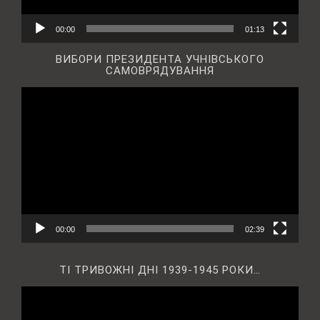
00:00
01:13
ВИБОРИ ПРЕЗИДЕНТА УЧНІВСЬКОГО
САМОВРЯДУВАННЯ
Відеопрогравач
00:00
02:39
ТІ ТРИВОЖНІ ДНІ 1939-1945 РОКИ…
Відеопрогравач