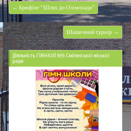
← Брифінг “Шлях до Олімпіади”
Шашечний турнір →
Діяльність ГІМНАЗІЇ №6 Смілянської міської
ради