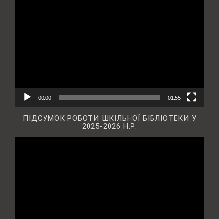
Відеопрогравач
00:00
01:55
ПІДСУМОК РОБОТИ ШКІЛЬНОЇ БІБЛІОТЕКИ У
2025-2026 Н.Р.
Відеопрогравач