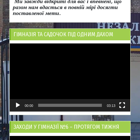
Ми завжди відкриті для вас і впевнені, що
разом нам вдасться в повній мірі досягти
поставленої мети.
ГІМНАЗІЯ ТА САДОЧОК ПІД ОДНИМ ДАХОМ
Відеопрогравач
00:00
03:13
ЗАХОДИ У ГІМНАЗІЇ №6 – ПРОТЯГОМ ТИЖНЯ