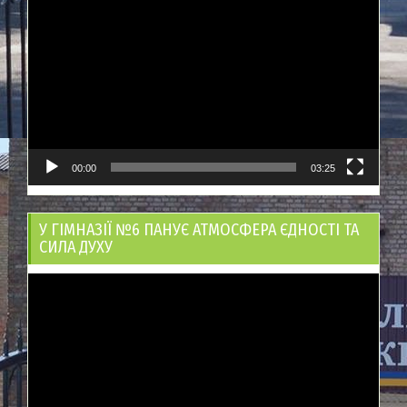
Відеопрогравач
00:00
03:25
У ГІМНАЗІЇ №6 ПАНУЄ АТМОСФЕРА ЄДНОСТІ ТА
СИЛА ДУХУ
Відеопрогравач