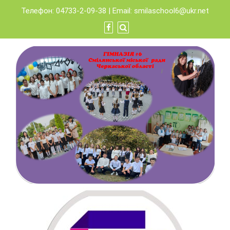
Skip
Телефон: 04733-2-09-38 | Email:
smilaschool6@ukr.net
to
content