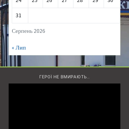
24
25
26
27
28
29
30
31
Серпень 2026
« Лип
ГЕРОЇ НЕ ВМИРАЮТЬ…
Відеопрогравач