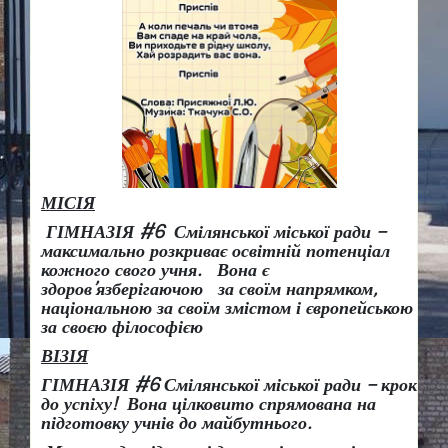
МІСІЯ
ГІМНАЗІЯ #6 Смілянської міської ради –
максимально розкриває освітній потенціал
кожного свого учня.
Вона є
здоров
’
язберігаючою за своїм напрямком,
національною за своїм змістом і європейською
за своєю філософією
ВІЗІЯ
ГІМНАЗІЯ #6 Смілянської міської ради
– крок
до успіху!
Вона
цілковито спрямована на
підготовку учнів до майбутнього.