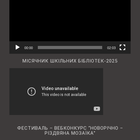
00:00
02:03
МІСЯЧНИК ШКІЛЬНИХ БІБЛІОТЕК-2025
ФЕСТИВАЛЬ – ВЕБКОНКУРС “НОВОРІЧНО –
РІЗДВЯНА МОЗАЇКА”