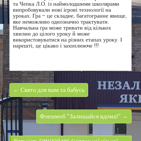
та Чепка Л.О. із наймолодшими школярами
випробовували нові ігрові технології на
уроках. Гра – це складне, багатогранне явище,
яке неможливо однозначно трактувати.
Навчальна гра може тривати від кількох
хвилин до цілого уроку й може
використовуватися на різних етапах уроку. І
нарешті, це цікаво і захоплююче !!!
← Свято для мам та бабусь
Флешмоб “Залишайся вдома!” →