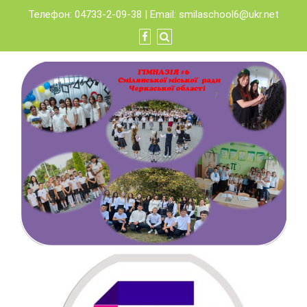
Skip
Телефон: 04733-2-09-38 | Email:
smilaschool6@ukr.net
to
content