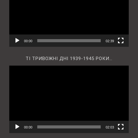
00:00
02:39
ТІ ТРИВОЖНІ ДНІ 1939-1945 РОКИ…
Відеопрогравач
00:00
02:03