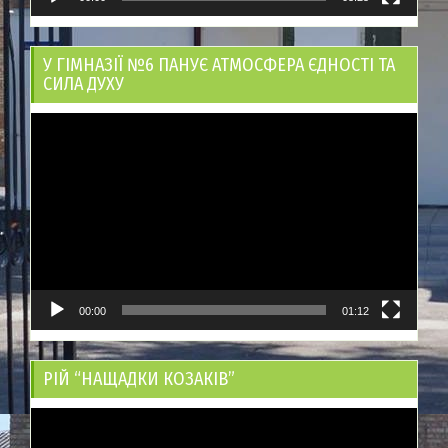
У ГІМНАЗІЇ №6 ПАНУЄ АТМОСФЕРА ЄДНОСТІ ТА
СИЛА ДУХУ
Відеопрогравач
00:00
01:12
РІЙ “НАЩАДКИ КОЗАКІВ”
Відеопрогравач