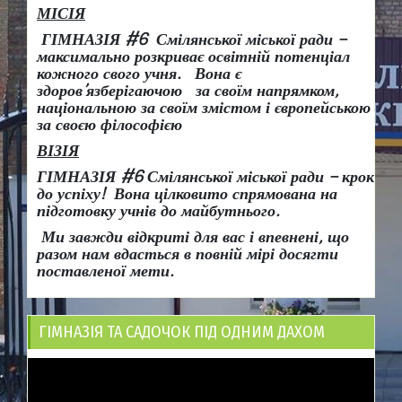
МІСІЯ
ГІМНАЗІЯ #6 Смілянської міської ради –
максимально розкриває освітній потенціал
кожного свого учня.
Вона є
здоров
’
язберігаючою за своїм напрямком,
національною за своїм змістом і європейською
за своєю філософією
ВІЗІЯ
ГІМНАЗІЯ #6 Смілянської міської ради
– крок
до успіху!
Вона
цілковито спрямована на
підготовку учнів до майбутнього.
Ми завжди відкриті для вас і впевнені, що
разом нам вдасться в повній мірі досягти
поставленої мети.
ГІМНАЗІЯ ТА САДОЧОК ПІД ОДНИМ ДАХОМ
Відеопрогравач