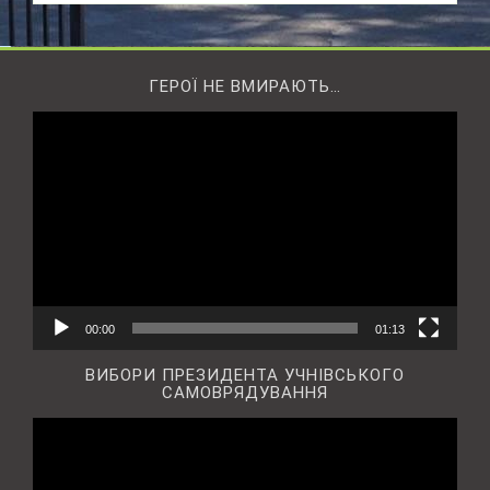
ГЕРОЇ НЕ ВМИРАЮТЬ…
Відеопрогравач
00:00
01:13
ВИБОРИ ПРЕЗИДЕНТА УЧНІВСЬКОГО
САМОВРЯДУВАННЯ
Відеопрогравач