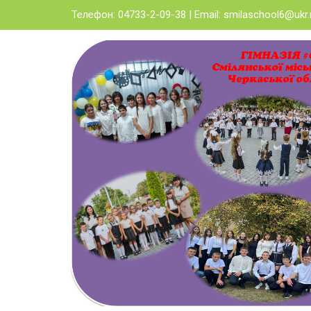
Skip
Телефон: 04733-2-09-38 | Email:
smilaschool6@ukr.
to
content