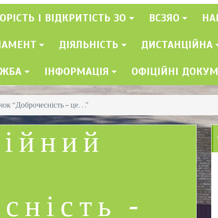
ОРІСТЬ І ВІДКРИТІСТЬ ЗО
ВСЗЯО
НА
ЛАМЕНТ
ДІЯЛЬНІСТЬ
ДИСТАНЦІЙНА
УЖБА
ІНФОРМАЦІЯ
ОФІЦІЙНІ ДОКУ
чок “Доброчесність – це…”
ційний
сність –