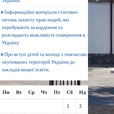
України.
Інформаційні матеріали стосовно
питань захисту прав людей, які
перебувають за кордоном та
розглядають можливість повернення в
Україну
Про вступ дітей та молоді з тимчасово
окупованих територій України до
закладів вищої освіти.
Пн
Вт
Ср
Чт
Пт
Сб
Нд
1
2