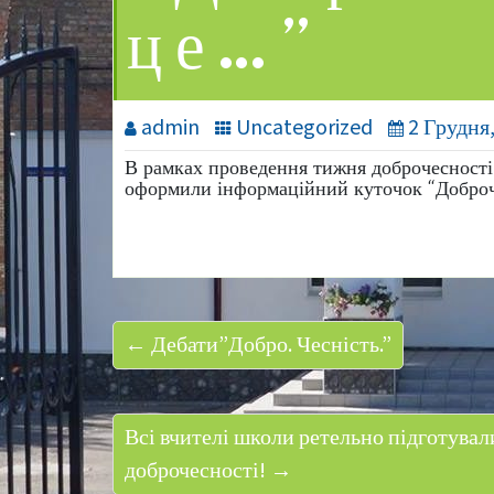
це…”
admin
Uncategorized
2 Грудня
В рамках проведення тижня доброчесності
оформили інформаційний куточок “Доброче
← Дебати”Добро. Чесність.”
Всі вчителі школи ретельно підготува
доброчесності! →