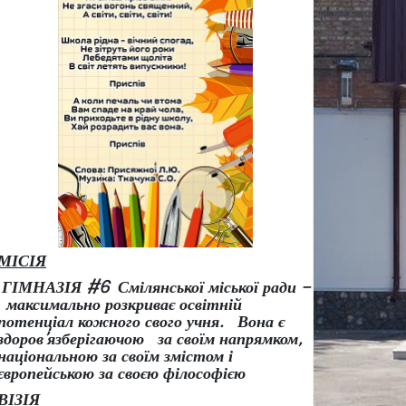
МІСІЯ
ГІМНАЗІЯ #6 Смілянської міської ради –
максимально розкриває освітній
потенціал кожного свого учня.
Вона є
здоров
’
язберігаючою за своїм напрямком,
національною за своїм змістом і
європейською за своєю філософією
ВІЗІЯ