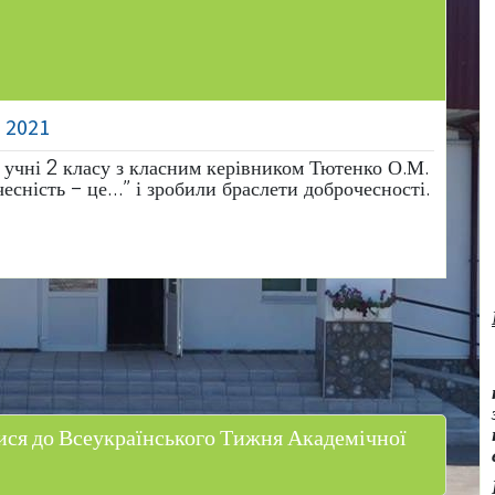
, 2021
 учні 2 класу з класним керівником Тютенко О.М.
сність – це…” і зробили браслети доброчесності.
лися до Всеукраїнського Тижня Академічної