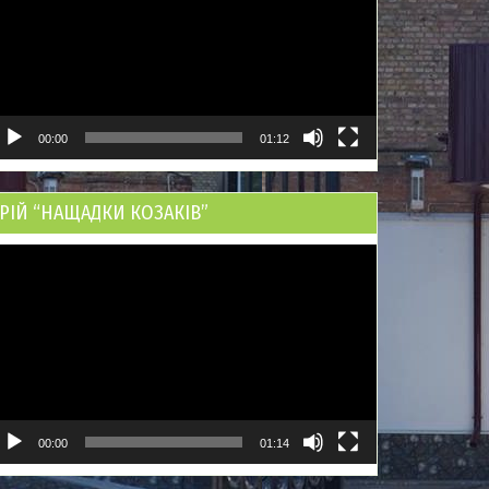
00:00
01:12
РІЙ “НАЩАДКИ КОЗАКІВ”
ідеопрогравач
00:00
01:14