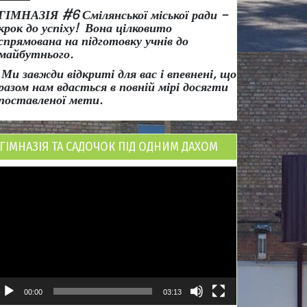
ГІМНАЗІЯ #6 Смілянської міської ради
–
крок до успіху!
Вона
цілковито
спрямована на підготовку учнів до
майбутнього.
Ми завжди відкриті для вас і впевнені, що
разом нам вдасться в повній мірі досягти
поставленої мети.
ГІМНАЗІЯ ТА САДОЧОК ПІД ОДНИМ ДАХОМ
ідеопрогравач
00:00
03:13