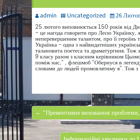
admin
Uncategorized
26 Лютог
25 лютого виповнюється 150 років від Д
– це нагода говорити про Лесю Українку, 
неперевершеним талантом, про її героїнь т
Українка – одна з найвидатніших українсь
талановита поетеса та драматургиня. Тож 
9 класу разом з класним керівником Цьомо
поміж нас,” , флешмоб “Обернуся в леген
словами до людей промовлятиму я”. Тож з 
← “Превентивне виховання: проблеми,
Інформаційні хвилинки до 1