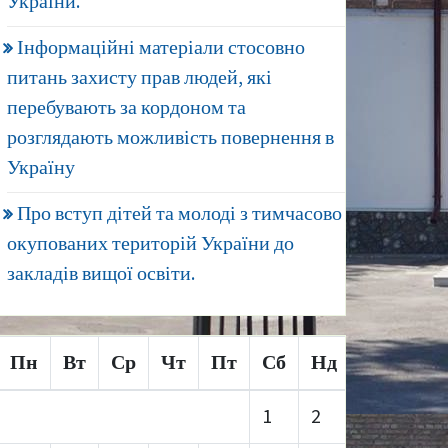
України.
Інформаційні матеріали стосовно
питань захисту прав людей, які
перебувають за кордоном та
розглядають можливість повернення в
Україну
Про вступ дітей та молоді з тимчасово
окупованих територій України до
закладів вищої освіти.
Пн
Вт
Ср
Чт
Пт
Сб
Нд
1
2