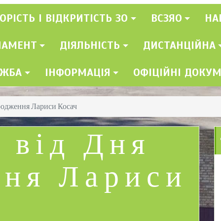
ОРІСТЬ І ВІДКРИТІСТЬ ЗО
ВСЗЯО
НА
ЛАМЕНТ
ДІЯЛЬНІСТЬ
ДИСТАНЦІЙНА
УЖБА
ІНФОРМАЦІЯ
ОФІЦІЙНІ ДОКУ
ародження Лариси Косач
в від Дня
ння Лариси