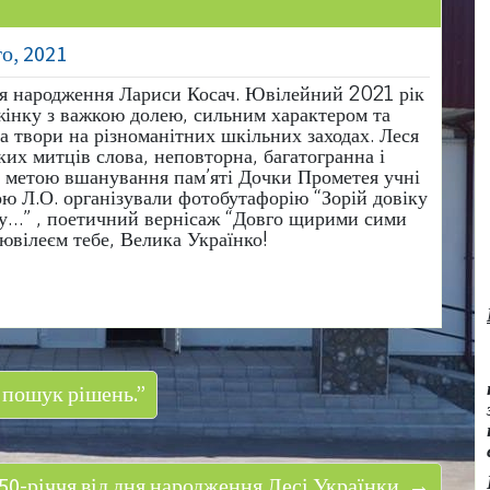
о, 2021
ня народження Лариси Косач. Ювілейний 2021 рік
жінку з важкою долею, сильним характером та
а твори на різноманітних шкільних заходах. Леся
ких митців слова, неповторна, багатогранна і
з метою вшанування пам’яті Дочки Прометея учні
ю Л.О. організували фотобутафорію “Зорій довіку
ду…” , поетичний вернісаж “Довго щирими сими
ювілеєм тебе, Велика Українко!
 пошук рішень.”
50-річчя від дня народження Лесі Українки. →