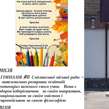
МІСІЯ
ГІМНАЗІЯ #6 Смілянської міської ради –
максимально розкриває освітній
потенціал кожного свого учня.
Вона є
здоров
’
язберігаючою за своїм напрямком,
національною за своїм змістом і
європейською за своєю філософією
ВІЗІЯ