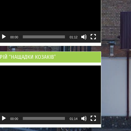
00:00
01:12
РІЙ “НАЩАДКИ КОЗАКІВ”
ідеопрогравач
00:00
01:14