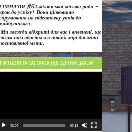
ГІМНАЗІЯ #6 Смілянської міської ради
–
крок до успіху!
Вона
цілковито
спрямована на підготовку учнів до
майбутнього.
Ми завжди відкриті для вас і впевнені, що
разом нам вдасться в повній мірі досягти
поставленої мети.
ГІМНАЗІЯ ТА САДОЧОК ПІД ОДНИМ ДАХОМ
ідеопрогравач
00:00
03:13