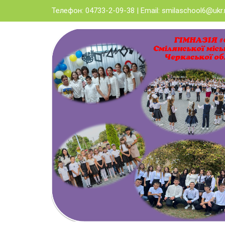
Skip
Телефон: 04733-2-09-38 | Email:
smilaschool6@ukr.
to
content