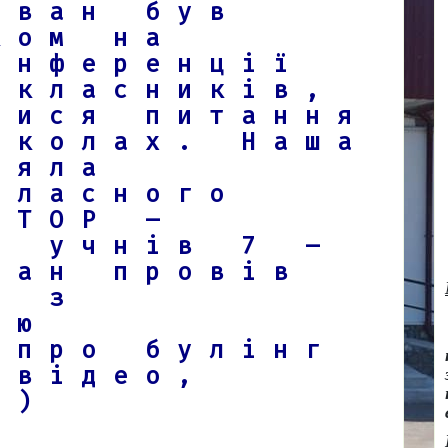
Іван був
ком на
онференції
окласників,
лися питання
школах. Наша
няла
бласного
STOP –
я учнів 7 –
ван провів
ю з
єю
 про булінг
 відео,
й)