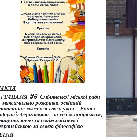
МІСІЯ
ГІМНАЗІЯ #6 Смілянської міської ради –
максимально розкриває освітній
потенціал кожного свого учня.
Вона є
здоров
’
язберігаючою за своїм напрямком,
національною за своїм змістом і
європейською за своєю філософією
ВІЗІЯ