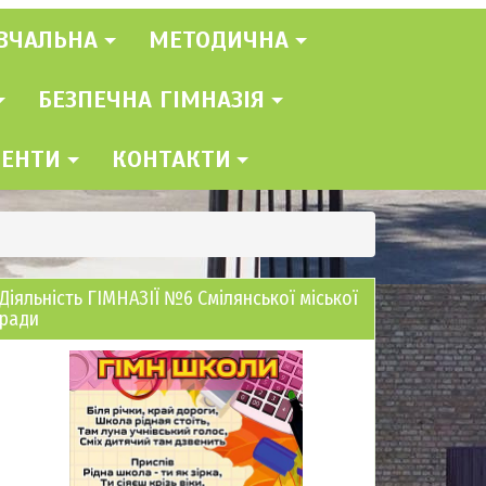
ВЧАЛЬНА
МЕТОДИЧНА
БЕЗПЕЧНА ГІМНАЗІЯ
МЕНТИ
КОНТАКТИ
Діяльність ГІМНАЗІЇ №6 Смілянської міської
ради