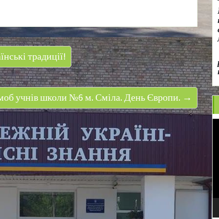
нські традиції!
об учнів школи №6 м. Сміла. День Європи. →
В