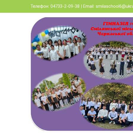
Skip
Телефон: 04733-2-09-38 | Email:
smilaschool6@ukr.
to
content