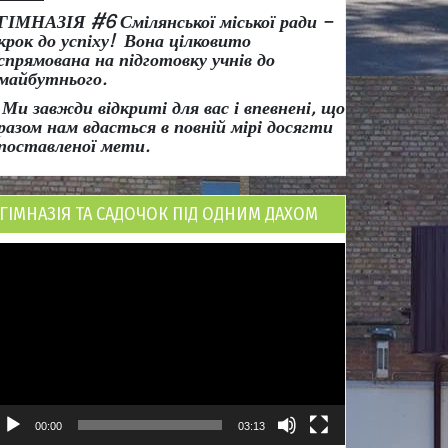
ГІМНАЗІЯ #6 Смілянської міської ради
–
крок до успіху!
Вона
цілковито
спрямована на підготовку учнів до
майбутнього.
Ми завжди відкриті для вас і впевнені, що
разом нам вдасться в повній мірі досягти
поставленої мети.
ГІМНАЗІЯ ТА САДОЧОК ПІД ОДНИМ ДАХОМ
ідеопрогравач
00:00
03:13