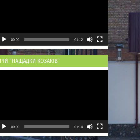
00:00
01:12
РІЙ “НАЩАДКИ КОЗАКІВ”
ідеопрогравач
00:00
01:14