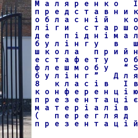
Маляренко 
представни
обласній к
ліги старш
де підніма
булінгу в 
школа прий
естафету о
флешмобу “
булінг” Дл
8 класів І
конференці
презентаці
матеріалів
( перегляд
презентаці