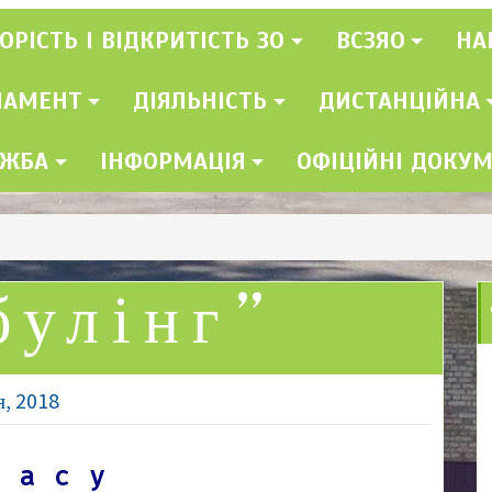
ОРІСТЬ І ВІДКРИТІСТЬ ЗО
ВСЗЯО
НА
ЛАМЕНТ
ДІЯЛЬНІСТЬ
ДИСТАНЦІЙНА
УЖБА
ІНФОРМАЦІЯ
ОФІЦІЙНІ ДОКУ
булінг”
я, 2018
ласу