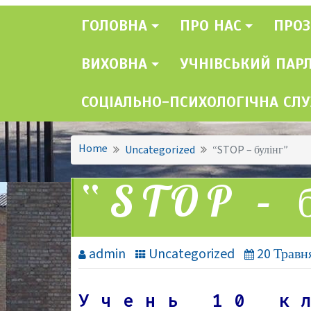
ГОЛОВНА
ПРО НАС
ПРОЗ
ВИХОВНА
УЧНІВСЬКИЙ ПАР
СОЦІАЛЬНО-ПСИХОЛОГІЧНА СЛ
Home
Uncategorized
“STOP – булінг”
“STOP – 
admin
Uncategorized
20 Травн
Учень 10 к