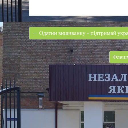
← Одягни вишиванку – підтримай украї
Флешм