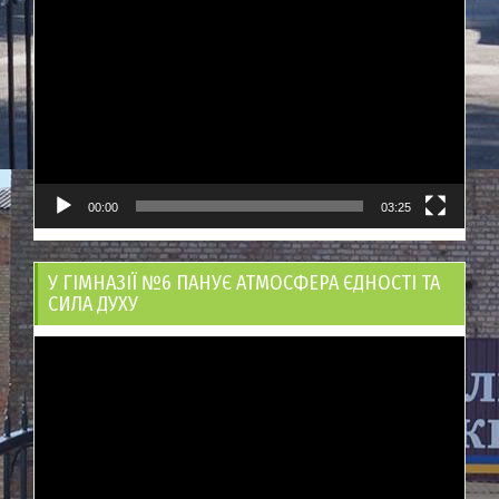
Відеопрогравач
00:00
03:25
У ГІМНАЗІЇ №6 ПАНУЄ АТМОСФЕРА ЄДНОСТІ ТА
СИЛА ДУХУ
Відеопрогравач