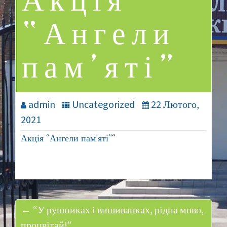
Акція
“Ангели
пам’яті”
admin
Uncategorized
22 Лютого,
2021
Акція “Ангели пам’яті”
“
← “У рушниках і вишиванках, рідна мово,
процвітай!”