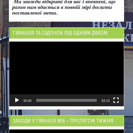
Ми завжди відкриті для вас і впевнені, що
разом нам вдасться в повній мірі досягти
поставленої мети.
ГІМНАЗІЯ ТА САДОЧОК ПІД ОДНИМ ДАХОМ
Відеопрогравач
00:00
03:13
ЗАХОДИ У ГІМНАЗІЇ №6 – ПРОТЯГОМ ТИЖНЯ