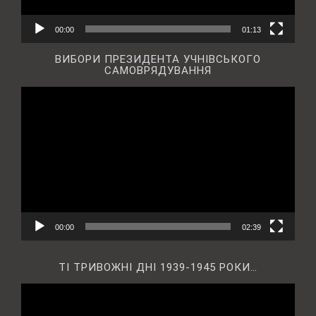
00:00
01:13
ВИБОРИ ПРЕЗИДЕНТА УЧНІВСЬКОГО
САМОВРЯДУВАННЯ
Відеопрогравач
00:00
02:39
ТІ ТРИВОЖНІ ДНІ 1939-1945 РОКИ…
Відеопрогравач