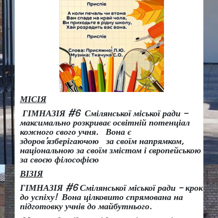
МІСІЯ
ГІМНАЗІЯ #6 Смілянської міської ради –
максимально розкриває освітній потенціал
кожного свого учня.
Вона є
здоров
’
язберігаючою за своїм напрямком,
національною за своїм змістом і європейською
за своєю філософією
ВІЗІЯ
ГІМНАЗІЯ #6 Смілянської міської ради
– крок
до успіху!
Вона
цілковито спрямована на
підготовку учнів до майбутнього.