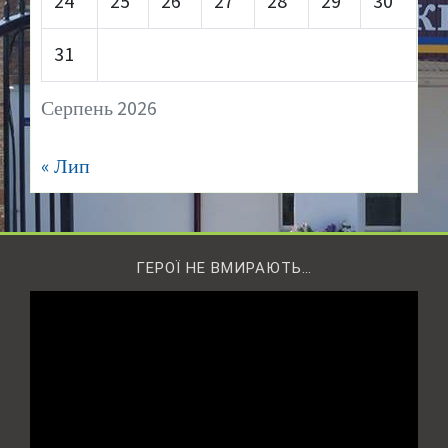
24
25
26
27
28
29
30
31
Серпень 2026
« Лип
ГЕРОЇ НЕ ВМИРАЮТЬ…
Відеопрогравач