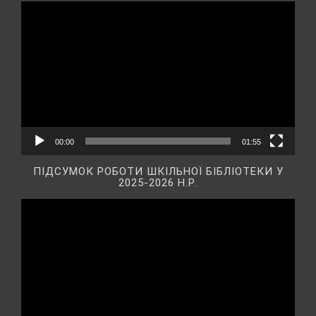
Відеопрогравач
00:00
01:55
ПІДСУМОК РОБОТИ ШКІЛЬНОЇ БІБЛІОТЕКИ У
2025-2026 Н.Р.
Відеопрогравач