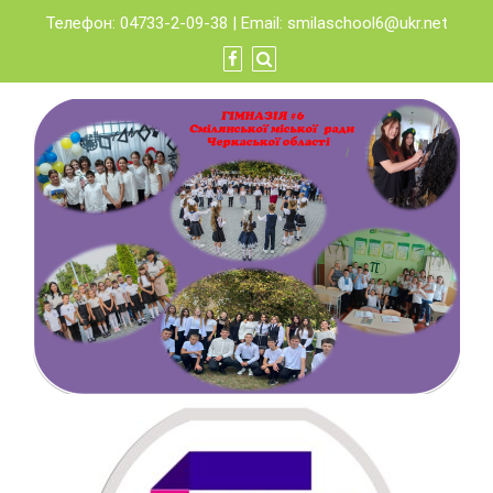
Skip
Телефон: 04733-2-09-38 | Email:
smilaschool6@ukr.net
to
content