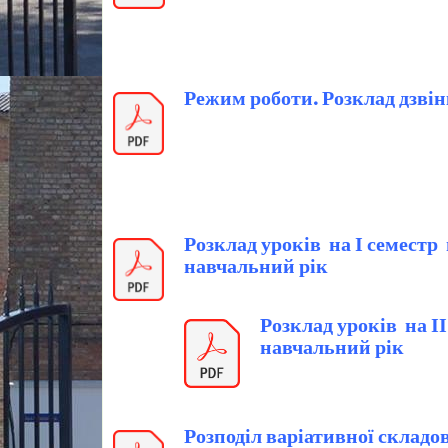
Режим роботи. Розклад дзві
Розклад уроків на І семестр
навчальний рік
Розклад уроків на І
навчальний рік
Розподіл варіативної склад