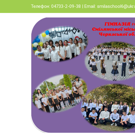
Skip
Телефон: 04733-2-09-38 | Email:
smilaschool6@ukr.
to
content