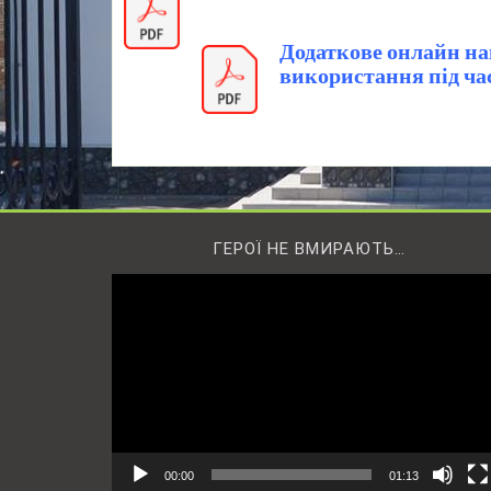
Додаткове онлайн н
використання під ча
ГЕРОЇ НЕ ВМИРАЮТЬ…
Відеопрогравач
00:00
01:13