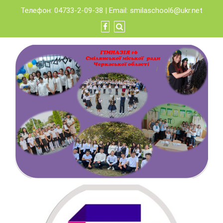
Skip
Телефон: 04733-2-09-38 | Email:
smilaschool6@ukr.net
to
content