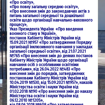
«Про освіту»,
«Про повну загальну середню освіту»,
«Про внесення змін до законодавчих актів з
питань загальної середньої та дошкільної
освіти щодо організації навчально-виховного
процесу»,
Указ Президента України
«Про введення
воєнного стану в Україні»,
постанов Кабінету Міністрів України
від
15.09.2021 №957 «Про затвердження Порядку
організації інклюзивного навчання у
закладах
загальної середньої освіти»,
від 21.07.2021
№765 «Про внесення змін до деяких постанов
Кабінету Міністрів України
щодо організації
навчання осіб з особливими освітніми
потребами»,
від 26.04.2022 №483 «Про
внесення змін до порядків, затверджених
постановами
Кабінету Міністрів України від
10.04.2019 №530, від 15.09.2021 №957»,
наказів
Міністерства освіти і науки України
від
01.02.2018 №90 «Про внесення змін до наказу
Міністерства освіти і науки України
від
06.12.2010 №1205»,
від 08.06.2018 №609 «Про затвердження