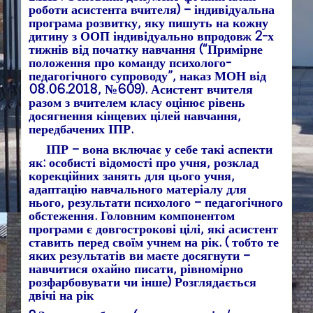
роботи асистента вчителя) – індивідуальна
програма розвитку, яку пишуть на кожну
дитину з ООП індивідуально впродовж 2-х
тижнів від початку навчання (“Примірне
положення про команду психолого-
педагогічного супроводу”,
наказ МОН від
08.06.2018, №609
). Асистент вчителя
разом з вчителем класу оцінює рівень
досягнення кінцевих цілей навчання,
передбачених ІПР.
ІПР – вона включає у себе такі аспекти
як: особисті відомості про учня, розклад
корекційних занять для цього учня,
адаптацію навчального матеріалу для
нього, результати психолого – педагогічного
обстеження. Головним компонентом
програми є довгострокові цілі, які асистент
ставить перед своїм учнем на рік. ( тобто те
яких результатів ви маєте досягнути –
навчитися охайно писати, рівномірно
розфарбовувати чи інше) Розглядається
двічі на рік