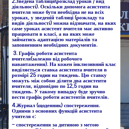
2.Зведена таблиця(розклад уроків / вид
діяльності). Оскільки допомога асистента
вчителя може бути необхідна не на всіх
уроках, у зведеній таблиці (розкладу та
видів діяльності) можна відзначати, на яких
саме уроках асистент вчителя має активно
працювати в класі, а на яких може
займатись адаптацією матеріалів та
заповненням необхідних документів.
3. Графік роботи асистента
вчителя(залежно від робочого
навантаження). На кожен інклюзивний клас
виділяється ставка асистента вчителя в
розмірі 25 годин на тиждень. Цю ставку
можуть між собою ділити два асистенти
вчителя, відповідно по 12,5 годин на
тиждень. У такому випадку буде зручно
вести графік роботи асистентів вчителів.
4.Журнал (щоденник) спостереження.
Одними з основних функцій асистента
учителя є:
– спостереження за дитиною з метою