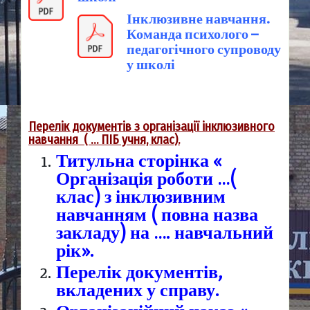
Інклюзивне навчання.
Команда психолого –
педагогічного супроводу
у школі
Перелік документів з організації інклюзивного
навчання ( … ПІБ учня, клас).
Титульна сторінка «
Організація роботи …(
клас) з інклюзивним
навчанням ( повна назва
закладу) на …. навчальний
рік».
Перелік документів,
вкладених у справу.