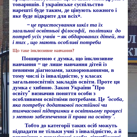
товаришів. І українське суспільство
нарешті буде таким, де цінують кожного і
яке буде відкрите для всіх».
– це пристосування шкіл та їх
загальної освітньої філософії, політики до
потреб усіх учнів – як обдарованих дітей, та
і тих , що мають особливі потреби
Що таке інклюзивне навчання?
Поширеною є думка, що інклюзивне
навчання – це лише навчання дітей із
певними діагнозами, захворюваннями, в
тому числі із інвалідністю, у класах
загальноосвітніх закладів освіти. Проте ця
думка є хибною.
Закон України “Про
освіту”
визначив поняття особи з
особливими освітніми потребами. Це
“особа,
яка потребує додаткової постійної чи
тимчасової підтримки в освітньому процесі
з метою забезпечення її права на освіту”
.
Тобто до категорії таких осіб можуть
підпадати не тільки учні з інвалідністю, а й
внутрішньо переміщені особи, діти-біженці