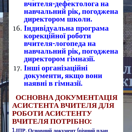
вчителя-дефектолога на
навчальний рік, погоджена
директором школи.
Індивідуальна програма
корекційної роботи
вчителя-логопеда на
навчальний рік, погоджена
директором гімназії.
Інші організаційні
документи, якщо вони
наявні в гімназії.
ОСНОВНА ДОКУМЕНТАЦІЯ
АСИСТЕНТА ВЧИТЕЛЯ
Д
ЛЯ
РОБОТИ АСИСТЕНТ
У
ВЧИТЕЛЯ
ПОТРІБНО:
1.ІПР. Основний документ (річний план