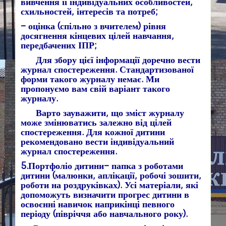
вивчення її індивідуальних особливостей,
схильностей, інтересів та потреб;
– оцінка (спільно з вчителем) рівня
досягнення кінцевих цілей навчання,
передбачених ІПР;
Для збору цієї інформації доречно вести
журнал спостереження. Стандартизованої
форми такого журналу немає. Ми
пропонуємо вам свій варіант такого
журналу.
Варто зауважити, що зміст журналу
може змінюватись залежно від цілей
спостереження. Для кожної дитини
рекомендовано вести індивідуальний
журнал спостереження.
5.Портфоліо дитини– папка з роботами
дитини (малюнки, аплікації, робочі зошити,
роботи на роздруківках). Усі матеріали, які
допоможуть визначити прогрес дитини в
освоєнні навичок наприкінці певного
періоду (півріччя або навчального року).