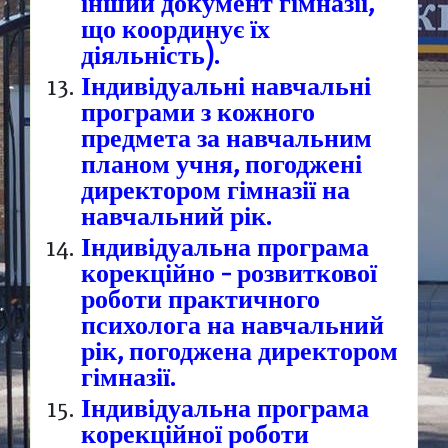
інший документ гімназії,
що координує їх
діяльність).
Індивідуальні навчальні
програми з кожного
предмета за навчальним
планом учня, погоджені
директором гімназії на
навчальний рік.
Індивідуальна програма
корекційно – розвиткової
роботи практичного
психолога на навчальний
рік, погоджена директором
гімназії.
Індивідуальна програма
корекційної роботи