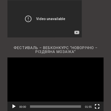
ФЕСТИВАЛЬ – ВЕБКОНКУРС “НОВОРІЧНО –
РІЗДВЯНА МОЗАЇКА”
Відеопрогравач
00:00
01:55