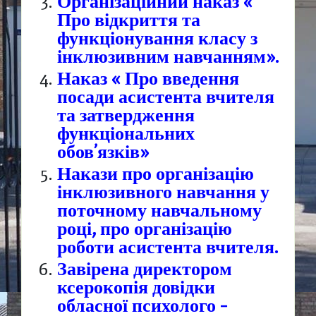
Організаційний наказ «
Про відкриття та
функціонування класу з
інклюзивним навчанням».
Наказ « Про введення
посади асистента вчителя
та затвердження
функціональних
обов’язків»
Накази про організацію
інклюзивного навчання у
поточному навчальному
році, про організацію
роботи асистента вчителя.
Завірена директором
ксерокопія довідки
обласної психолого –