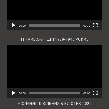
00:00
02:39
ТІ ТРИВОЖНІ ДНІ 1939-1945 РОКИ…
Відеопрогравач
00:00
02:03
МІСЯЧНИК ШКІЛЬНИХ БІБЛІОТЕК-2025