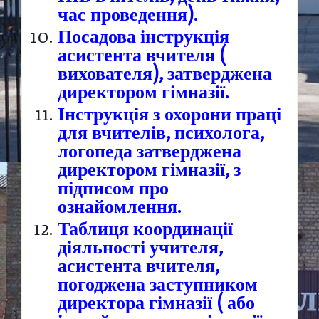
час проведення).
Посадова інструкція
асистента вчителя (
вихователя), затверджена
директором гімназії.
Інструкція з охорони праці
для вчителів, психолога,
логопеда затверджена
директором гімназії, з
підписом про
ознайомлення.
Таблиця координації
діяльності учителя,
асистента вчителя,
погоджена заступником
директора гімназії ( або