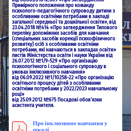
Примірного положення про команду
психолого-педагогічного супроводу дитини з
особливими освітніми потребами в закладі
загальної середньої та дошкільної освіти»,
від
23.04.2018 №414 «Про затвердження Типового
переліку допоміжних засобів для
навчання
(спеціальних засобів корекції психофізичного
розвитку) осіб з особливими
освітніми
потребами, які навчаються в закладах освіти»
листів Міністерства освіти і науки України
від
26.07.2012 №1/9-529 «Про організацію
психологічного і соціального супроводу в
умовах інклюзивного навчання»
від 06.09.2022 №1/10258-22 «Про організацію
освітнього процесу дітей з особливими
освітніми потребами у 2022/2023 навчальному
році»
від 25.09.2012 №675 Посадові обов’язки
асистента учителя.
Про інклюзивне навчання у
школі