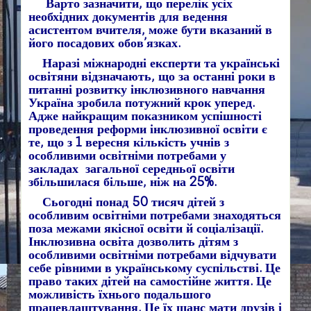
Варто зазначити, що перелік усіх
необхідних документів для ведення
асистентом вчителя, може бути вказаний в
його посадових обов’язках.
Наразі міжнародні експерти та українські
освітяни відзначають, що за останні роки в
питанні розвитку інклюзивного навчання
Україна зробила потужний крок уперед.
Адже найкращим показником успішності
проведення реформи інклюзивної освіти є
те, що з 1 вересня кількість учнів з
особливими освітніми потребами у
закладах загальної середньої освіти
збільшилася більше, ніж на 25%.
Сьогодні понад 50 тисяч дітей з
особливим освітніми потребами знаходяться
поза межами якісної освіти й соціалізації.
Інклюзивна освіта дозволить дітям з
особливими освітніми потребами відчувати
себе рівними в українському суспільстві. Це
право таких дітей на самостійне життя. Це
можливість їхнього подальшого
працевлаштування. Це їх шанс мати друзів і