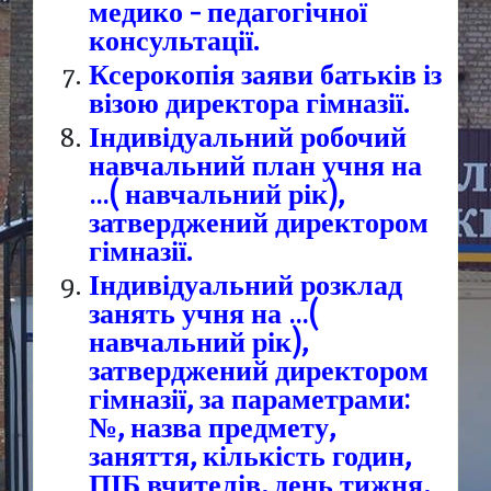
медико – педагогічної
консультації.
Ксерокопія заяви батьків із
візою директора гімназії.
Індивідуальний робочий
навчальний план учня на
…( навчальний рік),
затверджений директором
гімназії.
Індивідуальний розклад
занять учня на …(
навчальний рік),
затверджений директором
гімназії, за параметрами:
№, назва предмету,
заняття, кількість годин,
ПІБ вчителів, день тижня,