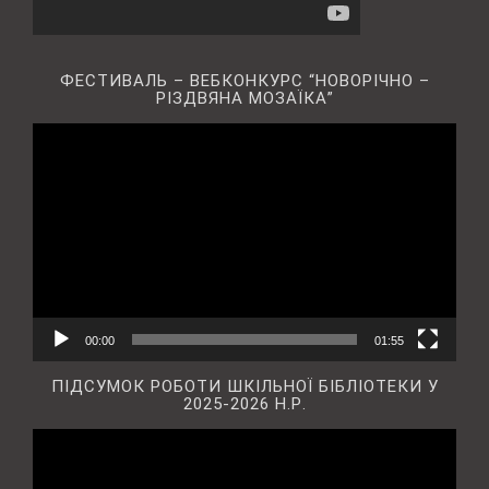
ФЕСТИВАЛЬ – ВЕБКОНКУРС “НОВОРІЧНО –
РІЗДВЯНА МОЗАЇКА”
Відеопрогравач
00:00
01:55
ПІДСУМОК РОБОТИ ШКІЛЬНОЇ БІБЛІОТЕКИ У
2025-2026 Н.Р.
Відеопрогравач