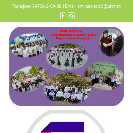
Skip
Телефон: 04733-2-09-38 | Email:
smilaschool6@ukr.net
to
content