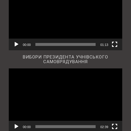
00:00
01:13
ВИБОРИ ПРЕЗИДЕНТА УЧНІВСЬКОГО
САМОВРЯДУВАННЯ
Відеопрогравач
00:00
02:39