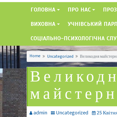
ГОЛОВНА
ПРО НАС
ПРОЗ
ВИХОВНА
УЧНІВСЬКИЙ ПАР
СОЦІАЛЬНО-ПСИХОЛОГІЧНА СЛ
Home
Uncategorized
Великодня майстерн
Великод
майстер
admin
Uncategorized
25 Квітня