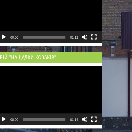
00:00
01:12
РІЙ “НАЩАДКИ КОЗАКІВ”
ідеопрогравач
00:00
01:14