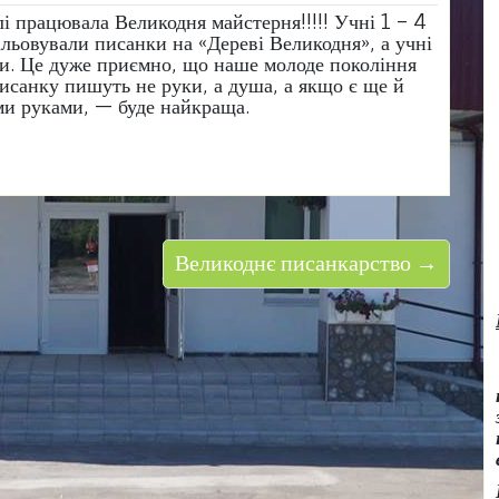
і працювала Великодня майстерня!!!!! Учні 1 – 4
альовували писанки на «Дереві Великодня», а учні
ки. Це дуже приємно, що наше молоде покоління
 писанку пишуть не руки, а душа, а якщо є ще й
ми руками, — буде найкраща.
Великоднє писанкарство →