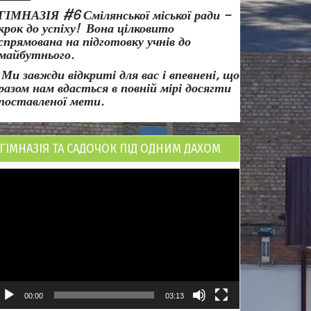
ГІМНАЗІЯ #6 Смілянської міської ради
–
крок до успіху!
Вона
цілковито
спрямована на підготовку учнів до
майбутнього.
Ми завжди відкриті для вас і впевнені, що
разом нам вдасться в повній мірі досягти
поставленої мети.
ГІМНАЗІЯ ТА САДОЧОК ПІД ОДНИМ ДАХОМ
ідеопрогравач
00:00
03:13