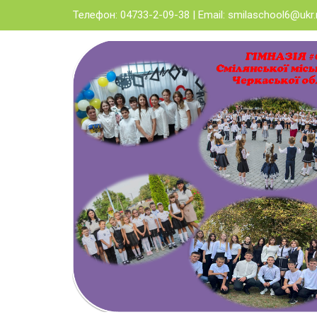
Skip
Телефон: 04733-2-09-38 | Email:
smilaschool6@ukr.
to
content