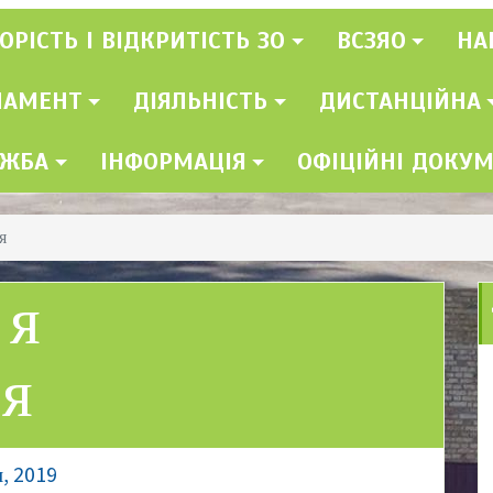
ОРІСТЬ І ВІДКРИТІСТЬ ЗО
ВСЗЯО
НА
ЛАМЕНТ
ДІЯЛЬНІСТЬ
ДИСТАНЦІЙНА
УЖБА
ІНФОРМАЦІЯ
ОФІЦІЙНІ ДОКУ
я
ня
ня
, 2019