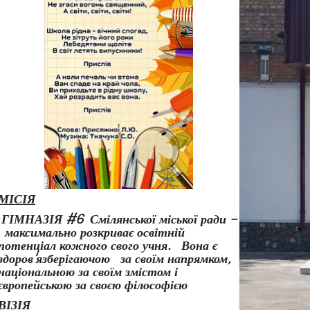
МІСІЯ
ГІМНАЗІЯ #6 Смілянської міської ради –
максимально розкриває освітній
потенціал кожного свого учня.
Вона є
здоров
’
язберігаючою за своїм напрямком,
національною за своїм змістом і
європейською за своєю філософією
ВІЗІЯ