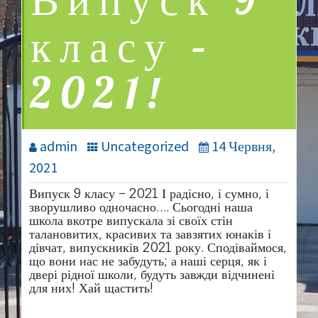
Випуск 9
класу –
2021!
admin
Uncategorized
14 Червня,
2021
Випуск 9 класу – 2021 І радісно, і сумно, і
зворушливо одночасно…. Сьогодні наша
школа вкотре випускала зі своїх стін
талановитих, красивих та завзятих юнаків і
дівчат, випускників 2021 року. Сподіваймося,
що вони нас не забудуть; а наші серця, як і
двері рідної школи, будуть завжди відчинені
для них! Хай щастить!