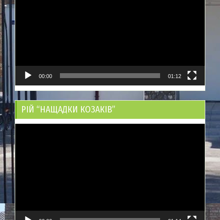
00:00
01:12
РІЙ “НАЩАДКИ КОЗАКІВ”
Відеопрогравач