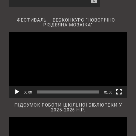
ФЕСТИВАЛЬ – ВЕБКОНКУРС “НОВОРІЧНО –
РІЗДВЯНА МОЗАЇКА”
Відеопрогравач
00:00
01:55
ПІДСУМОК РОБОТИ ШКІЛЬНОЇ БІБЛІОТЕКИ У
2025-2026 Н.Р.
Відеопрогравач