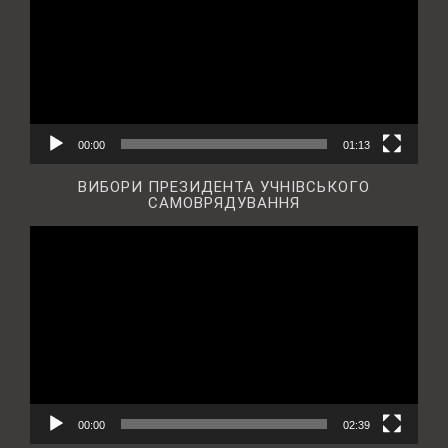
00:00
01:13
ВИБОРИ ПРЕЗИДЕНТА УЧНІВСЬКОГО
САМОВРЯДУВАННЯ
Відеопрогравач
00:00
02:39