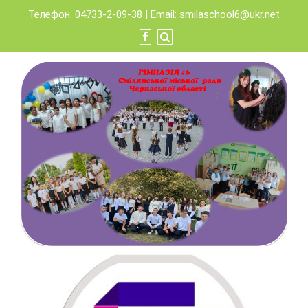
Skip
Телефон: 04733-2-09-38 | Email:
smilaschool6@ukr.net
to
content