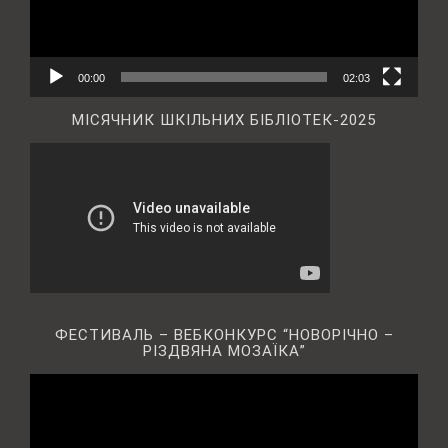
00:00
02:03
МІСЯЧНИК ШКІЛЬНИХ БІБЛІОТЕК-2025
ФЕСТИВАЛЬ – ВЕБКОНКУРС “НОВОРІЧНО –
РІЗДВЯНА МОЗАЇКА”
Відеопрогравач