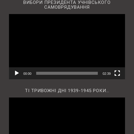
ВИБОРИ ПРЕЗИДЕНТА УЧНІВСЬКОГО
САМОВРЯДУВАННЯ
Відеопрогравач
00:00
02:39
ТІ ТРИВОЖНІ ДНІ 1939-1945 РОКИ…
Відеопрогравач