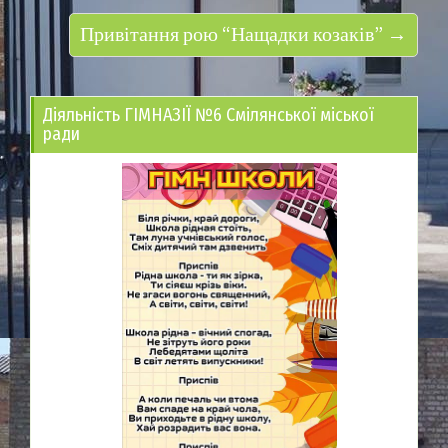
Привітання рою “Нащадки козаків” →
Діяльність ГІМНАЗІЇ №6 Смілянської міської
ради