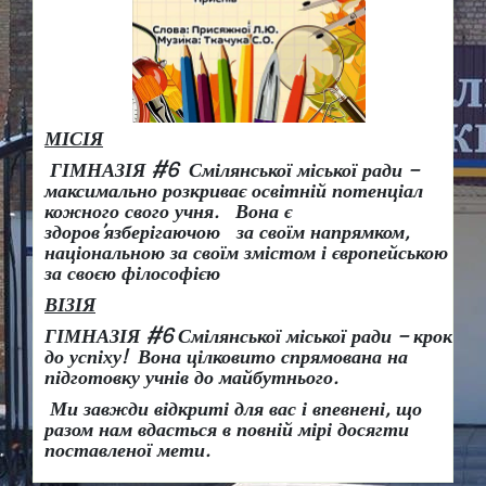
МІСІЯ
ГІМНАЗІЯ #6 Смілянської міської ради –
максимально розкриває освітній потенціал
кожного свого учня.
Вона є
здоров
’
язберігаючою за своїм напрямком,
національною за своїм змістом і європейською
за своєю філософією
ВІЗІЯ
ГІМНАЗІЯ #6 Смілянської міської ради
– крок
до успіху!
Вона
цілковито спрямована на
підготовку учнів до майбутнього.
Ми завжди відкриті для вас і впевнені, що
разом нам вдасться в повній мірі досягти
поставленої мети.