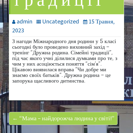
традиції”
admin
Uncategorized
15 Травня,
2023
З нагоди Міжнародного дня родини у 5 класі
сьогодні було проведено виховний захід –
тренінг “Дружна родина. Сімейні традиції”,
під час якого учні ділилися думками про те, з
чим у них асоціюється поняття “сім’я”.
Цікавою виявилася вправа “Чи добре ми
знаємо своїх батьків”. Дружна родина – це
запорука щасливого дитинства.
← “Мама – найдорожча людина у світі!”