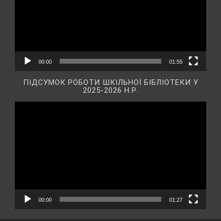
00:00
01:55
ПІДСУМОК РОБОТИ ШКІЛЬНОЇ БІБЛІОТЕКИ У
2025-2026 Н.Р.
Відеопрогравач
00:00
01:27