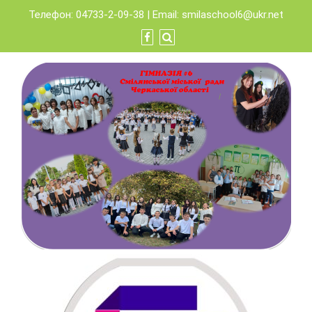
Skip
Телефон: 04733-2-09-38 | Email:
smilaschool6@ukr.net
to
content