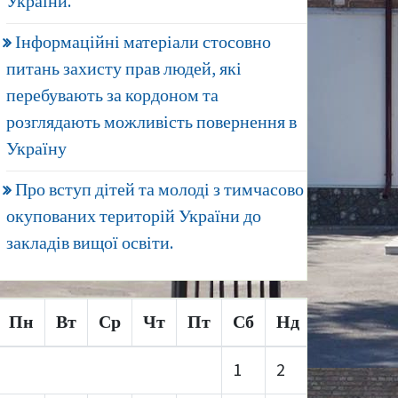
України.
Інформаційні матеріали стосовно
питань захисту прав людей, які
перебувають за кордоном та
розглядають можливість повернення в
Україну
Про вступ дітей та молоді з тимчасово
окупованих територій України до
закладів вищої освіти.
Пн
Вт
Ср
Чт
Пт
Сб
Нд
1
2