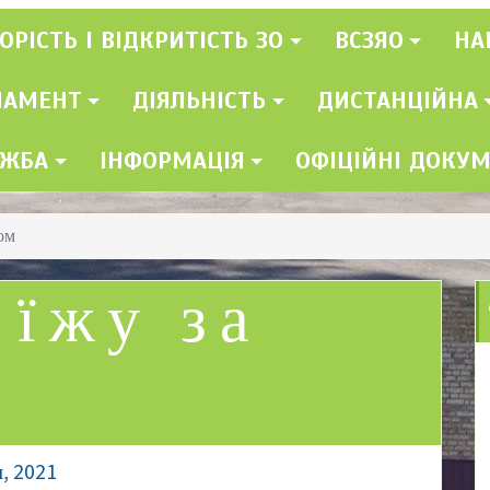
ОРІСТЬ І ВІДКРИТІСТЬ ЗО
ВСЗЯО
НА
ЛАМЕНТ
ДІЯЛЬНІСТЬ
ДИСТАНЦІЙНА
УЖБА
ІНФОРМАЦІЯ
ОФІЦІЙНІ ДОКУ
ком
 їжу за
, 2021