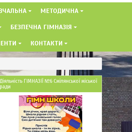
ВЧАЛЬНА
МЕТОДИЧНА
БЕЗПЕЧНА ГІМНАЗІЯ
МЕНТИ
КОНТАКТИ
Діяльність ГІМНАЗІЇ №6 Смілянської міської
ради