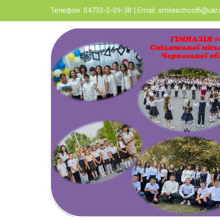
Skip
Телефон: 04733-2-09-38 | Email:
smilaschool6@ukr.
to
content