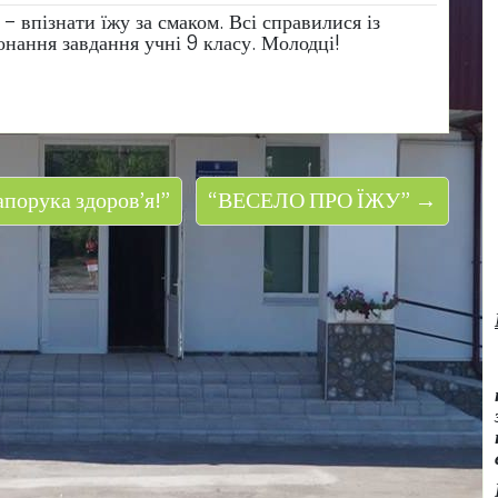
– впізнати їжу за смаком. Всі справилися із
нання завдання учні 9 класу. Молодці!
порука здоров’я!”
“ВЕСЕЛО ПРО ЇЖУ” →