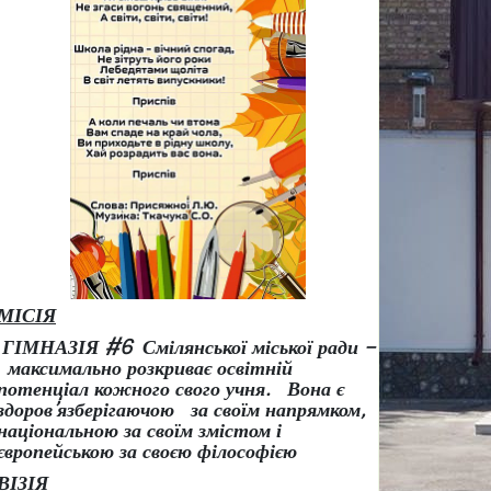
МІСІЯ
ГІМНАЗІЯ #6 Смілянської міської ради –
максимально розкриває освітній
потенціал кожного свого учня.
Вона є
здоров
’
язберігаючою за своїм напрямком,
національною за своїм змістом і
європейською за своєю філософією
ВІЗІЯ