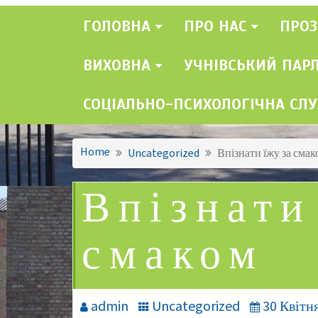
ГОЛОВНА
ПРО НАС
ПРОЗ
ВИХОВНА
УЧНІВСЬКИЙ ПАР
СОЦІАЛЬНО-ПСИХОЛОГІЧНА СЛ
Home
Uncategorized
Впізнати їжу за сма
Впізнати
смаком
admin
Uncategorized
30 Квітня