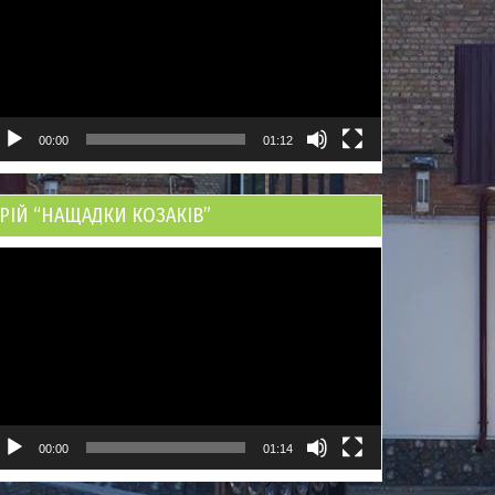
00:00
01:12
РІЙ “НАЩАДКИ КОЗАКІВ”
ідеопрогравач
00:00
01:14