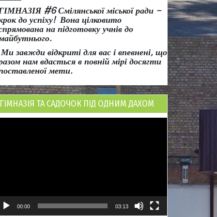
ГІМНАЗІЯ #6 Смілянської міської ради
–
крок до успіху!
Вона
цілковито
спрямована на підготовку учнів до
майбутнього.
Ми завжди відкриті для вас і впевнені, що
разом нам вдасться в повній мірі досягти
поставленої мети.
ГІМНАЗІЯ ТА САДОЧОК ПІД ОДНИМ ДАХОМ
ідеопрогравач
00:00
03:13