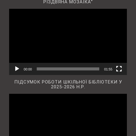
РІЗДВЯНА МОЗАЇКА”
Відеопрогравач
00:00
01:55
ПІДСУМОК РОБОТИ ШКІЛЬНОЇ БІБЛІОТЕКИ У
2025-2026 Н.Р.
Відеопрогравач