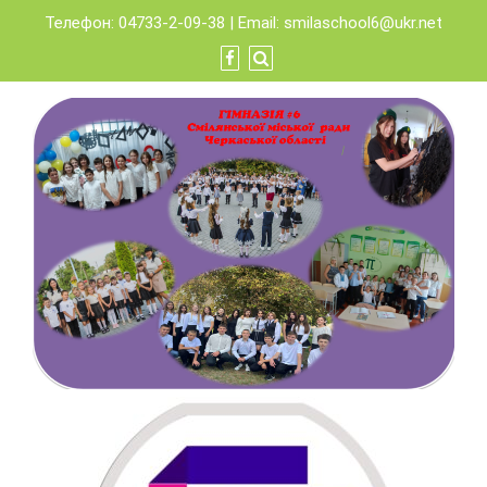
Skip
Телефон: 04733-2-09-38 | Email:
smilaschool6@ukr.net
to
content