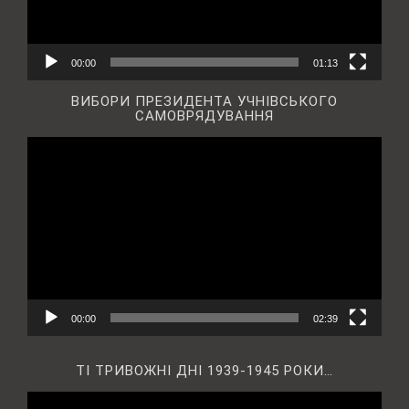
00:00
01:13
ВИБОРИ ПРЕЗИДЕНТА УЧНІВСЬКОГО
САМОВРЯДУВАННЯ
Відеопрогравач
00:00
02:39
ТІ ТРИВОЖНІ ДНІ 1939-1945 РОКИ…
Відеопрогравач