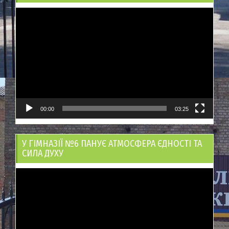
Відеопрогравач
00:00
03:25
У ГІМНАЗІЇ №6 ПАНУЄ АТМОСФЕРА ЄДНОСТІ ТА
СИЛА ДУХУ
Відеопрогравач