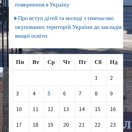
повернення в Україну
Про вступ дітей та молоді з тимчасово
окупованих територій України до закладів
вищої освіти.
Пн
Вт
Ср
Чт
Пт
Сб
Нд
1
2
3
4
5
6
7
8
9
10
11
12
13
14
15
16
17
18
19
20
21
22
23