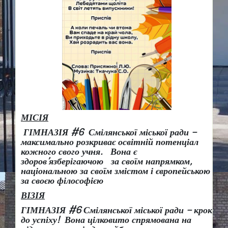
МІСІЯ
ГІМНАЗІЯ #6 Смілянської міської ради –
максимально розкриває освітній потенціал
кожного свого учня.
Вона є
здоров
’
язберігаючою за своїм напрямком,
національною за своїм змістом і європейською
за своєю філософією
ВІЗІЯ
ГІМНАЗІЯ #6 Смілянської міської ради
– крок
до успіху!
Вона
цілковито спрямована на