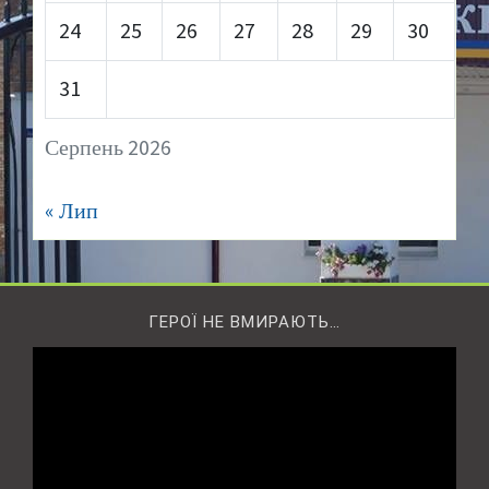
24
25
26
27
28
29
30
31
Серпень 2026
« Лип
ГЕРОЇ НЕ ВМИРАЮТЬ…
Відеопрогравач