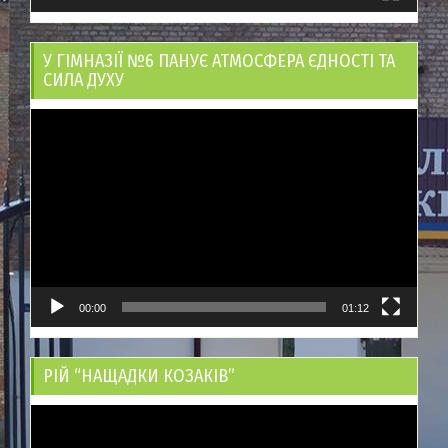
У ГІМНАЗІЇ №6 ПАНУЄ АТМОСФЕРА ЄДНОСТІ ТА
СИЛА ДУХУ
Відеопрогравач
00:00
01:12
РІЙ “НАЩАДКИ КОЗАКІВ”
Відеопрогравач