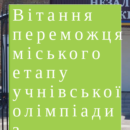
Вітання
переможця
міського
етапу
учнівської
олімпіади