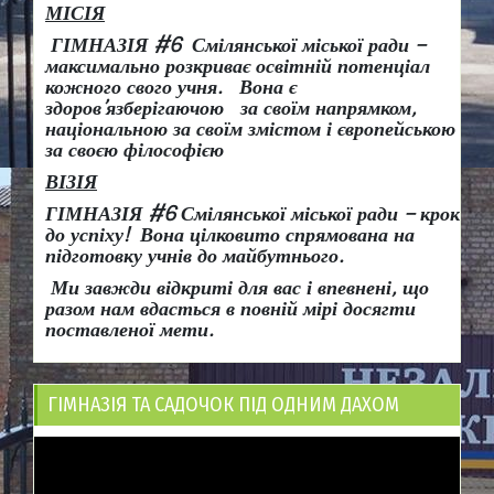
МІСІЯ
ГІМНАЗІЯ #6 Смілянської міської ради –
максимально розкриває освітній потенціал
кожного свого учня.
Вона є
здоров
’
язберігаючою за своїм напрямком,
національною за своїм змістом і європейською
за своєю філософією
ВІЗІЯ
ГІМНАЗІЯ #6 Смілянської міської ради
– крок
до успіху!
Вона
цілковито спрямована на
підготовку учнів до майбутнього.
Ми завжди відкриті для вас і впевнені, що
разом нам вдасться в повній мірі досягти
поставленої мети.
ГІМНАЗІЯ ТА САДОЧОК ПІД ОДНИМ ДАХОМ
Відеопрогравач