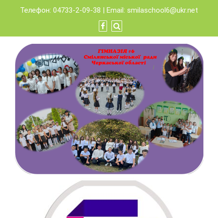
Skip
Телефон: 04733-2-09-38 | Email:
smilaschool6@ukr.net
to
content