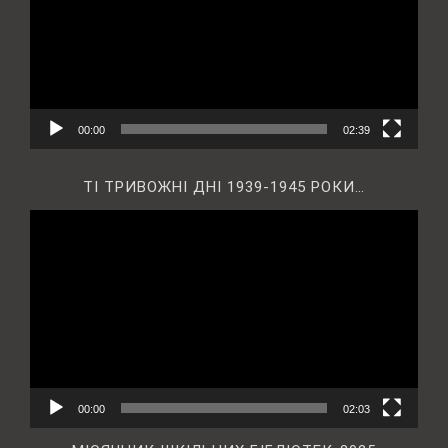
00:00
02:39
ТІ ТРИВОЖНІ ДНІ 1939-1945 РОКИ…
Відеопрогравач
00:00
02:03