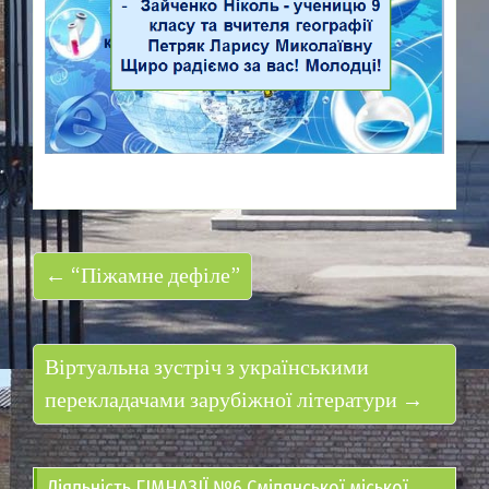
← “Піжамне дефіле”
Віртуальна зустріч з українськими
перекладачами зарубіжної літератури →
Діяльність ГІМНАЗІЇ №6 Смілянської міської