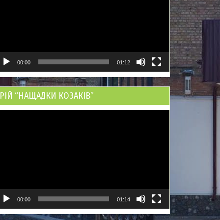
00:00
01:12
РІЙ “НАЩАДКИ КОЗАКІВ”
ідеопрогравач
00:00
01:14