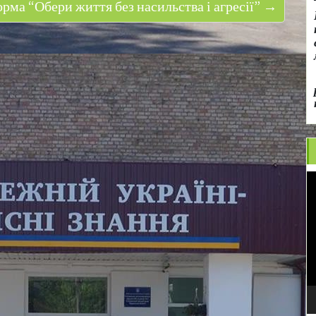
рма “Обери життя без насильства і агресії” →
В