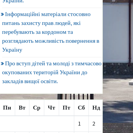
України.
Інформаційні матеріали стосовно
питань захисту прав людей, які
перебувають за кордоном та
розглядають можливість повернення в
Україну
Про вступ дітей та молоді з тимчасово
окупованих територій України до
закладів вищої освіти.
Пн
Вт
Ср
Чт
Пт
Сб
Нд
1
2