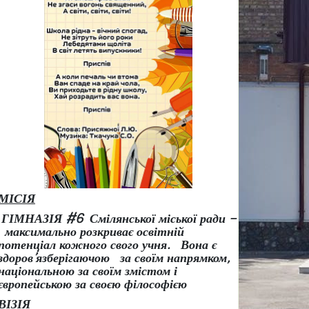
МІСІЯ
ГІМНАЗІЯ #6 Смілянської міської ради –
максимально розкриває освітній
потенціал кожного свого учня.
Вона є
здоров
’
язберігаючою за своїм напрямком,
національною за своїм змістом і
європейською за своєю філософією
ВІЗІЯ