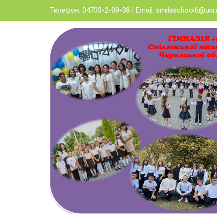
Skip
Телефон: 04733-2-09-38 | Email:
smilaschool6@ukr.
to
content