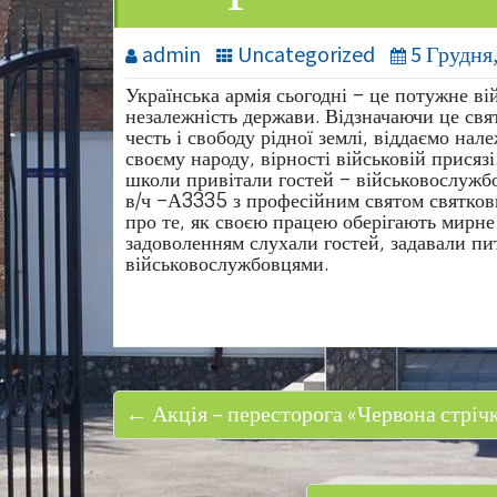
admin
Uncategorized
5 Грудня
Українська армія сьогодні – це потужне ві
незалежність держави. Відзначаючи це свя
честь і свободу рідної землі, віддаємо нал
своєму народу, вірності військовій присяз
школи привітали гостей – військовослужб
в/ч –А3335 з професійним святом святкови
про те, як своєю працею оберігають мирне
задоволенням слухали гостей, задавали пит
військовослужбовцями.
← Акція – пересторога «Червона стріч