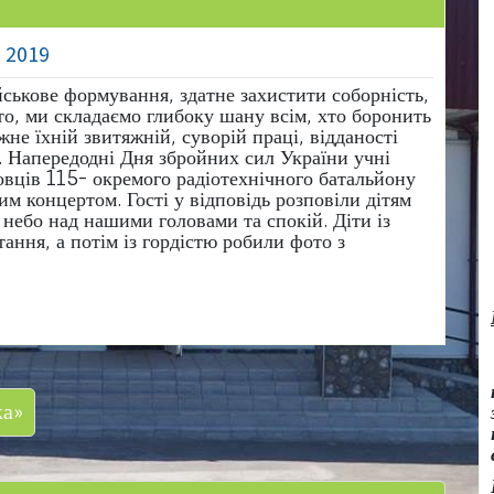
, 2019
йськове формування, здатне захистити соборність,
то, ми складаємо глибоку шану всім, хто боронить
ежне їхній звитяжній, суворій праці, відданості
і. Напередодні Дня збройних сил України учні
овців 115- окремого радіотехнічного батальйону
м концертом. Гості у відповідь розповіли дітям
 небо над нашими головами та спокій. Діти із
ання, а потім із гордістю робили фото з
ка»