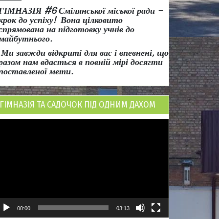
ГІМНАЗІЯ #6 Смілянської міської ради
–
крок до успіху!
Вона
цілковито
спрямована на підготовку учнів до
майбутнього.
Ми завжди відкриті для вас і впевнені, що
разом нам вдасться в повній мірі досягти
поставленої мети.
ГІМНАЗІЯ ТА САДОЧОК ПІД ОДНИМ ДАХОМ
ідеопрогравач
00:00
03:13