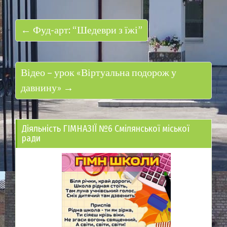
← Фуд-арт: “Шедеври з їжі”
Відео – урок «Віртуальна подорож у
давнину» →
Діяльність ГІМНАЗІЇ №6 Смілянської міської
ради