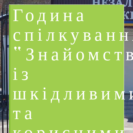
Година
спілкуванн
“Знайомст
із
шкідливим
та