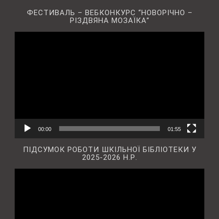
ФЕСТИВАЛЬ – ВЕБКОНКУРС “НОВОРІЧНО –
РІЗДВЯНА МОЗАЇКА”
Відеопрогравач
00:00
01:55
ПІДСУМОК РОБОТИ ШКІЛЬНОЇ БІБЛІОТЕКИ У
2025-2026 Н.Р.
Відеопрогравач