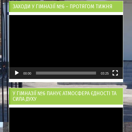
ЗАХОДИ У ГІМНАЗІЇ №6 – ПРОТЯГОМ ТИЖНЯ
Відеопрогравач
00:00
03:25
У ГІМНАЗІЇ №6 ПАНУЄ АТМОСФЕРА ЄДНОСТІ ТА
СИЛА ДУХУ
Відеопрогравач