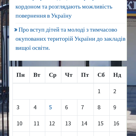
кордоном та розглядають можливість
повернення в Україну
Про вступ дітей та молоді з тимчасово
окупованих територій України до закладів
вищої освіти.
Пн
Вт
Ср
Чт
Пт
Сб
Нд
1
2
3
4
5
6
7
8
9
10
11
12
13
14
15
16