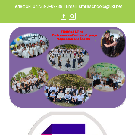
Skip
Телефон: 04733-2-09-38 | Email:
smilaschool6@ukr.net
to
content