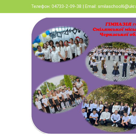
Skip
Телефон: 04733-2-09-38 | Email:
smilaschool6@ukr.
to
content