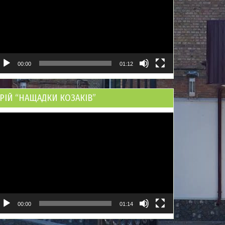
00:00
01:12
РІЙ “НАЩАДКИ КОЗАКІВ”
ідеопрогравач
00:00
01:14