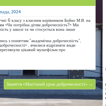
пада, 2024
учні 6 класу з класним керівником Бойко М.В. на
ям «Чи потрібна дітям доброчесність?» Ми
ість у школі та чи стосується вона лише
ись з поняттям “академічна доброчесність”,
оброчесності» , вчилися відрізняти види
переглянули
цікавий мультфільм про
Заняття «Магічний урок доброчесності» →