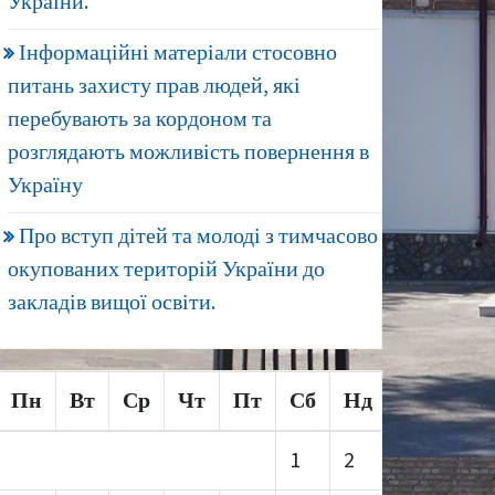
України.
Інформаційні матеріали стосовно
питань захисту прав людей, які
перебувають за кордоном та
розглядають можливість повернення в
Україну
Про вступ дітей та молоді з тимчасово
окупованих територій України до
закладів вищої освіти.
Пн
Вт
Ср
Чт
Пт
Сб
Нд
1
2