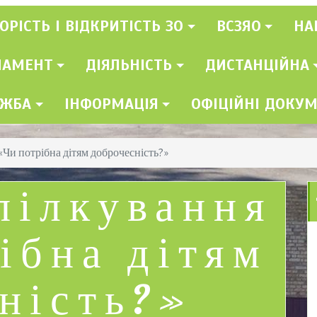
ОРІСТЬ І ВІДКРИТІСТЬ ЗО
ВСЗЯО
НА
ЛАМЕНТ
ДІЯЛЬНІСТЬ
ДИСТАНЦІЙНА
УЖБА
ІНФОРМАЦІЯ
ОФІЦІЙНІ ДОКУ
«Чи потрібна дітям доброчесність?»
пілкування
ібна дітям
ність?»