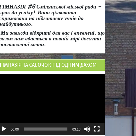
ГІМНАЗІЯ #6 Смілянської міської ради
–
крок до успіху!
Вона
цілковито
спрямована на підготовку учнів до
майбутнього.
Ми завжди відкриті для вас і впевнені, що
разом нам вдасться в повній мірі досягти
поставленої мети.
ГІМНАЗІЯ ТА САДОЧОК ПІД ОДНИМ ДАХОМ
ідеопрогравач
00:00
03:13