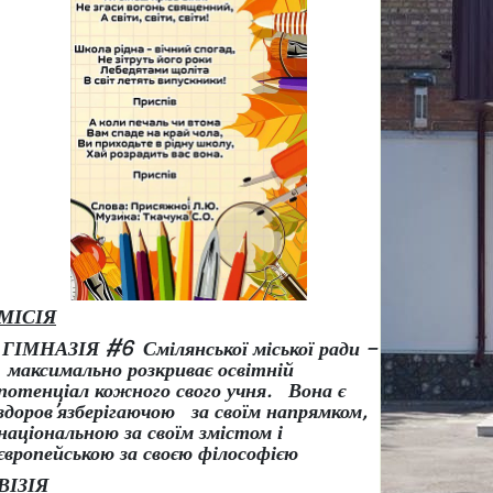
МІСІЯ
ГІМНАЗІЯ #6 Смілянської міської ради –
максимально розкриває освітній
потенціал кожного свого учня.
Вона є
здоров
’
язберігаючою за своїм напрямком,
національною за своїм змістом і
європейською за своєю філософією
ВІЗІЯ