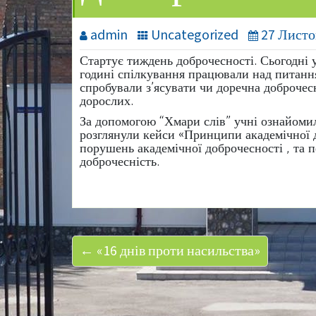
admin
Uncategorized
27 Листо
Стартує тиждень доброчесності. Сьогодні 
годині спілкування працювали над питанн
спробували з’ясувати чи доречна доброчесн
дорослих.
За допомогою “Хмари слів” учні ознайомил
розглянули кейси «Принципи академічної д
порушень академічної доброчесності , та 
доброчесність.
← «16 днів проти насильства»