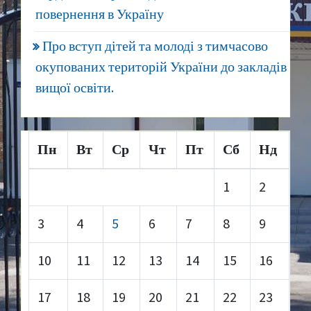
повернення в Україну
Про вступ дітей та молоді з тимчасово
окупованих територій України до закладів
вищої освіти.
Пн
Вт
Ср
Чт
Пт
Сб
Нд
1
2
3
4
5
6
7
8
9
10
11
12
13
14
15
16
17
18
19
20
21
22
23