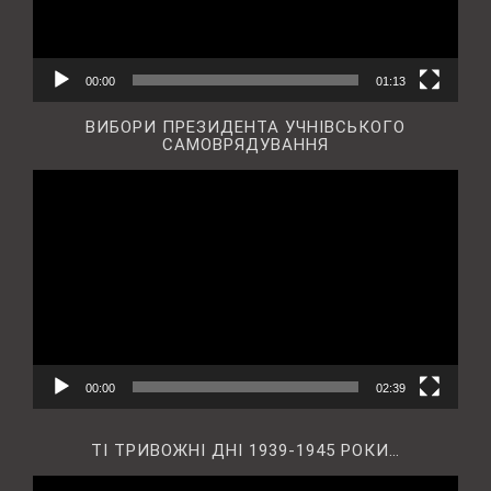
00:00
01:13
ВИБОРИ ПРЕЗИДЕНТА УЧНІВСЬКОГО
САМОВРЯДУВАННЯ
Відеопрогравач
00:00
02:39
ТІ ТРИВОЖНІ ДНІ 1939-1945 РОКИ…
Відеопрогравач