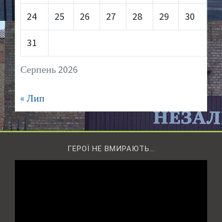
24
25
26
27
28
29
30
31
Серпень 2026
« Лип
ГЕРОЇ НЕ ВМИРАЮТЬ…
Відеопрогравач