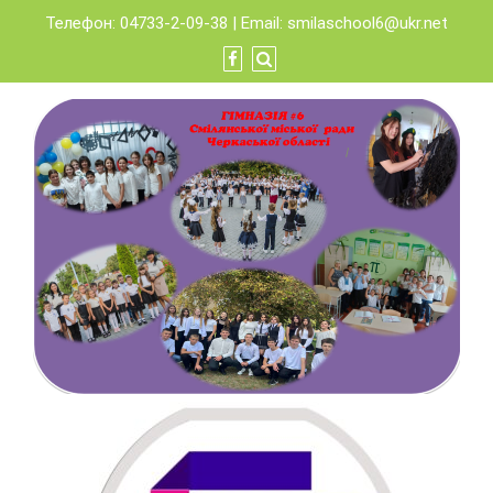
Skip
Телефон: 04733-2-09-38 | Email:
smilaschool6@ukr.net
to
content