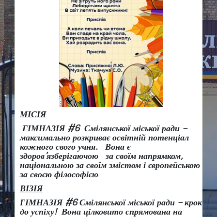
МІСІЯ
ГІМНАЗІЯ #6 Смілянської міської ради –
максимально розкриває освітній потенціал
кожного свого учня.
Вона є
здоров
’
язберігаючою за своїм напрямком,
національною за своїм змістом і європейською
за своєю філософією
ВІЗІЯ
ГІМНАЗІЯ #6 Смілянської міської ради
– крок
до успіху!
Вона
цілковито спрямована на