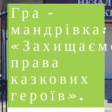
Гра –
мандрівка:
«Захищаєм
права
казкових
героїв».