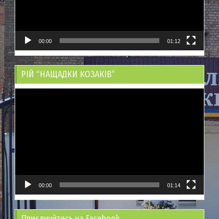
00:00
01:12
РІЙ “НАЩАДКИ КОЗАКІВ”
Відеопрогравач
00:00
01:14
Приєднуйтесь на Facebook