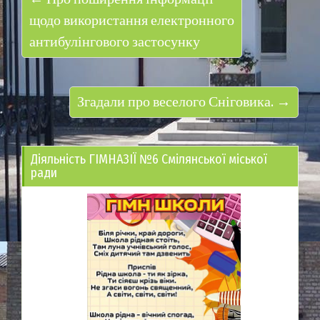
щодо використання електронного
антибулінгового застосунку
Згадали про веселого Сніговика. →
Діяльність ГІМНАЗІЇ №6 Смілянської міської
ради