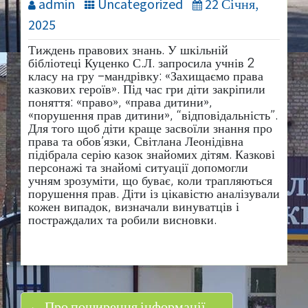
admin
Uncategorized
22 Січня,
2025
Тиждень правових знань. У шкільній
бібліотеці Куценко С.Л. запросила учнів 2
класу на гру –мандрівку: «Захищаємо права
казкових героїв». Під час гри діти закріпили
поняття: «право», «права дитини»,
«порушення прав дитини», “відповідальність”.
Для того щоб діти краще засвоїли знання про
права та обов’язки, Світлана Леонідівна
підібрала серію казок знайомих дітям. Казкові
персонажі та знайомі ситуації допомогли
учням зрозуміти, що буває, коли трапляються
порушення прав. Діти із цікавістю аналізували
кожен випадок, визначали винуватців і
постраждалих та робили висновки.
← Про поширення інформації