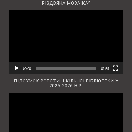
РІЗДВЯНА МОЗАЇКА”
Відеопрогравач
00:00
01:55
ПІДСУМОК РОБОТИ ШКІЛЬНОЇ БІБЛІОТЕКИ У
2025-2026 Н.Р.
Відеопрогравач