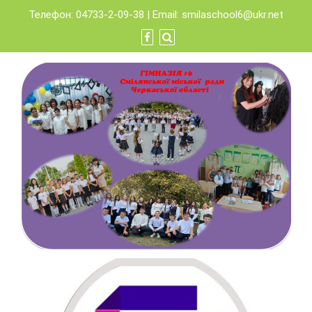
Skip
Телефон: 04733-2-09-38 | Email:
smilaschool6@ukr.net
to
content