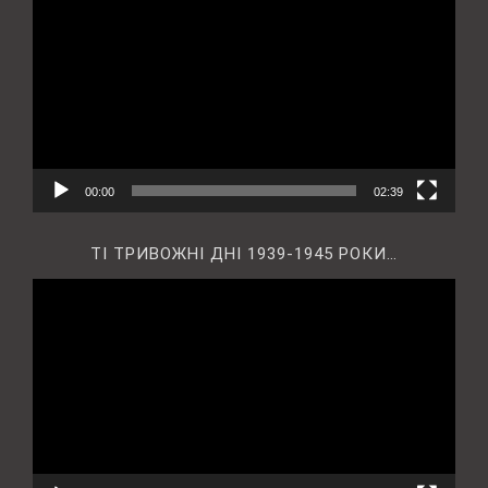
00:00
02:39
ТІ ТРИВОЖНІ ДНІ 1939-1945 РОКИ…
Відеопрогравач