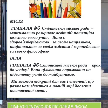
МІСІЯ
ГІМНАЗІЯ #6 Смілянської міської ради –
максимально розкриває освітній потенціал
кожного свого учня.
Вона є
здоров
’
язберігаючою за своїм напрямком,
національною за своїм змістом і європейською
за своєю філософією
ВІЗІЯ
ГІМНАЗІЯ #6 Смілянської міської ради
– крок
до успіху!
Вона
цілковито спрямована на
підготовку учнів до майбутнього.
Ми завжди відкриті для вас і впевнені, що
разом нам вдасться в повній мірі досягти
поставленої мети.
ГІМНАЗІЯ ТА САДОЧОК ПІД ОДНИМ ДАХОМ