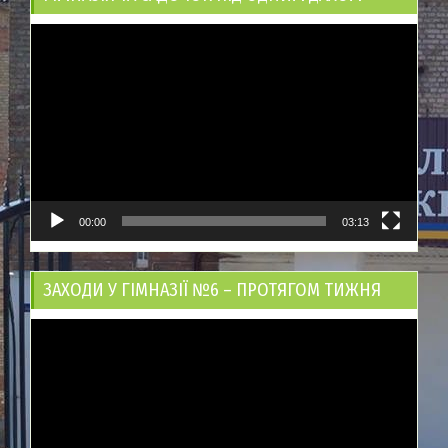
Відеопрогравач
00:00
03:13
ЗАХОДИ У ГІМНАЗІЇ №6 – ПРОТЯГОМ ТИЖНЯ
Відеопрогравач