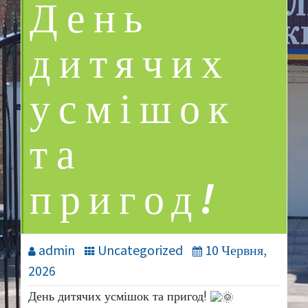
День
дитячих
усмішок
та
пригод!
admin
Uncategorized
10 Червня,
2026
День дитячих усмішок та пригод!