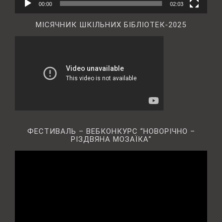
00:00
02:03
МІСЯЧНИК ШКІЛЬНИХ БІБЛІОТЕК-2025
ФЕСТИВАЛЬ – ВЕБКОНКУРС “НОВОРІЧНО –
РІЗДВЯНА МОЗАЇКА”
Відеопрогравач