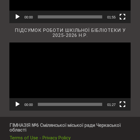
00:00
01:55
ПІДСУМОК РОБОТИ ШКІЛЬНОЇ БІБЛІОТЕКИ У
2025-2026 Н.Р.
Відеопрогравач
00:00
01:27
ГІМНАЗІЯ №6 Смілянської міської ради Черкаської
області
Terms of Use - Privacy Policy