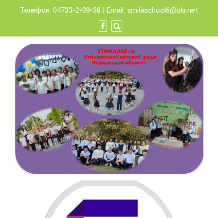
Skip
Телефон: 04733-2-09-38 | Email:
smilaschool6@ukr.net
to
content