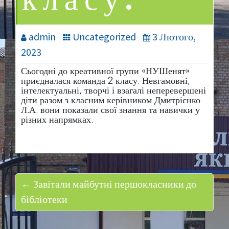
класу.
admin
Uncategorized
3 Лютого,
2023
Сьогодні до креативної групи «НУШенят»
приєдналася команда 2 класу. Невгамовні,
інтелектуальні, творчі і взагалі неперевершені
діти разом з класним керівником Дмитрієнко
Л.А. вони показали свої знання та навички у
різних напрямках.
← Завітали майбутні першокласники до
бібліотеки