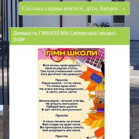
Спільна справа вчителі, діти, батьки. →
Діяльність ГІМНАЗІЇ №6 Смілянської міської
ради