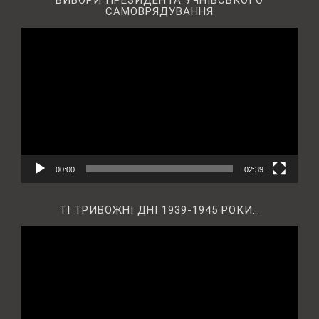
ВИБОРИ ПРЕЗИДЕНТА УЧНІВСЬКОГО
САМОВРЯДУВАННЯ
Відеопрогравач
00:00
02:39
ТІ ТРИВОЖНІ ДНІ 1939-1945 РОКИ…
Відеопрогравач