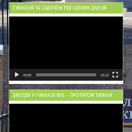
ГІМНАЗІЯ ТА САДОЧОК ПІД ОДНИМ ДАХОМ
Відеопрогравач
00:00
03:13
ЗАХОДИ У ГІМНАЗІЇ №6 – ПРОТЯГОМ ТИЖНЯ
Відеопрогравач