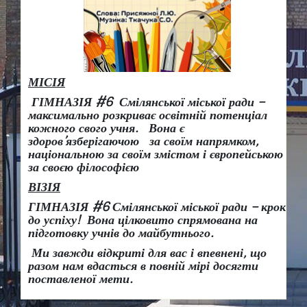
МІСІЯ
ГІМНАЗІЯ #6 Смілянської міської ради –
максимально розкриває освітній потенціал
кожного свого учня.
Вона є
здоров
’
язберігаючою за своїм напрямком,
національною за своїм змістом і європейською
за своєю філософією
ВІЗІЯ
ГІМНАЗІЯ #6 Смілянської міської ради
– крок
до успіху!
Вона
цілковито спрямована на
підготовку учнів до майбутнього.
Ми завжди відкриті для вас і впевнені, що
разом нам вдасться в повній мірі досягти
поставленої мети.