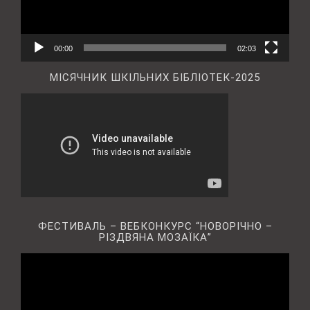
00:00
02:03
МІСЯЧНИК ШКІЛЬНИХ БІБЛІОТЕК-2025
ФЕСТИВАЛЬ – ВЕБКОНКУРС “НОВОРІЧНО –
РІЗДВЯНА МОЗАЇКА”
Відеопрогравач