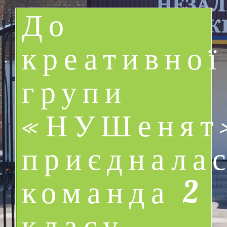
До
креативної
групи
«НУШенят
приєднала
команда 2