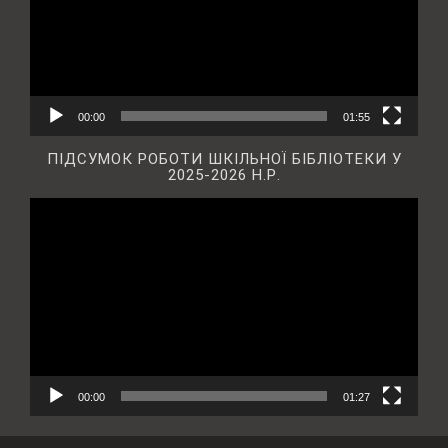
00:00
01:55
ПІДСУМОК РОБОТИ ШКІЛЬНОЇ БІБЛІОТЕКИ У
2025-2026 Н.Р.
Відеопрогравач
00:00
01:27