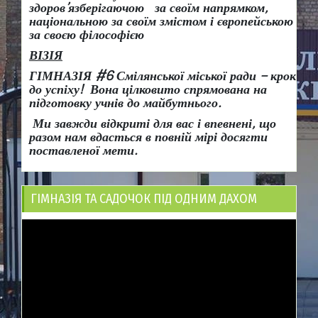
здоров
’
язберігаючою за своїм напрямком,
національною за своїм змістом і європейською
за своєю філософією
ВІЗІЯ
ГІМНАЗІЯ #6 Смілянської міської ради
– крок
до успіху!
Вона
цілковито спрямована на
підготовку учнів до майбутнього.
Ми завжди відкриті для вас і впевнені, що
разом нам вдасться в повній мірі досягти
поставленої мети.
ГІМНАЗІЯ ТА САДОЧОК ПІД ОДНИМ ДАХОМ
Відеопрогравач