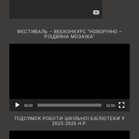
ФЕСТИВАЛЬ – ВЕБКОНКУРС “НОВОРІЧНО –
РІЗДВЯНА МОЗАЇКА”
Відеопрогравач
00:00
01:55
ПІДСУМОК РОБОТИ ШКІЛЬНОЇ БІБЛІОТЕКИ У
2025-2026 Н.Р.
Відеопрогравач