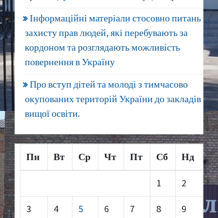
Інформаційні матеріали стосовно питань
захисту прав людей, які перебувають за
кордоном та розглядають можливість
повернення в Україну
Про вступ дітей та молоді з тимчасово
окупованих територій України до закладів
вищої освіти.
Пн
Вт
Ср
Чт
Пт
Сб
Нд
1
2
3
4
5
6
7
8
9