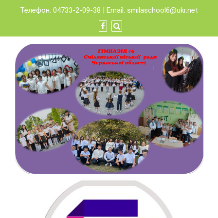
Skip
Телефон: 04733-2-09-38 | Email:
smilaschool6@ukr.net
to
content