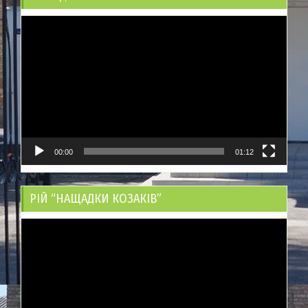
Відеопрогравач
00:00
01:12
РІЙ “НАЩАДКИ КОЗАКІВ”
Відеопрогравач