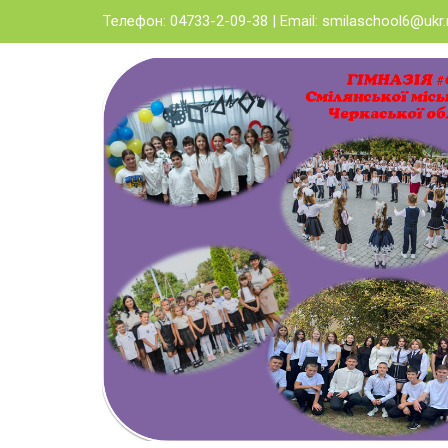
Skip
Телефон: 04733-2-09-38 | Email:
smilaschool6@ukr.
to
content