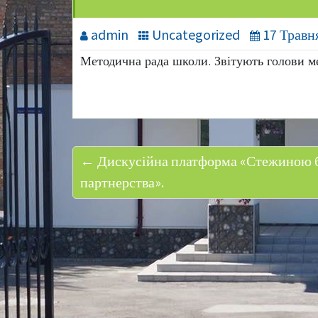
admin
Uncategorized
17 Травн
Методична рада школи. Звітують голови м
← Дискусійна платформа «Стежиною бат
партнерства».