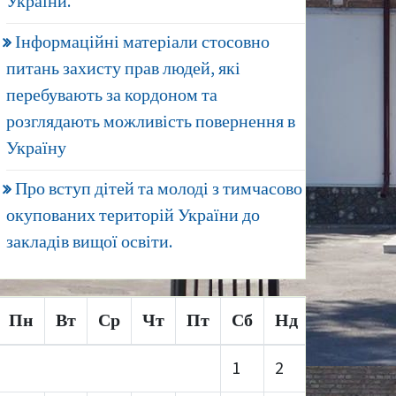
України.
Інформаційні матеріали стосовно
питань захисту прав людей, які
перебувають за кордоном та
розглядають можливість повернення в
Україну
Про вступ дітей та молоді з тимчасово
окупованих територій України до
закладів вищої освіти.
Пн
Вт
Ср
Чт
Пт
Сб
Нд
1
2