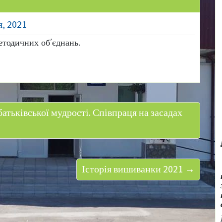
я, 2021
етодичних об’єднань.
ьківської мудрості. Співпраця на засадах
Історія вишиванки 2021 →