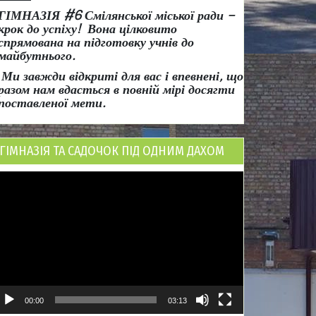
ГІМНАЗІЯ #6 Смілянської міської ради
–
крок до успіху!
Вона
цілковито
спрямована на підготовку учнів до
майбутнього.
Ми завжди відкриті для вас і впевнені, що
разом нам вдасться в повній мірі досягти
поставленої мети.
ГІМНАЗІЯ ТА САДОЧОК ПІД ОДНИМ ДАХОМ
ідеопрогравач
00:00
03:13