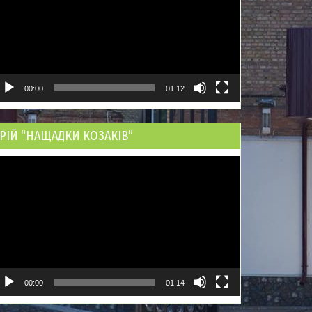
00:00
01:12
РІЙ “НАЩАДКИ КОЗАКІВ”
ідеопрогравач
00:00
01:14