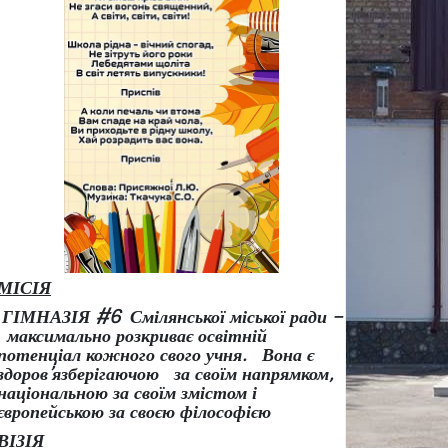
МІСІЯ
ГІМНАЗІЯ #6 Смілянської міської ради –
максимально розкриває освітній
потенціал кожного свого учня.
Вона є
здоров
’
язберігаючою за своїм напрямком,
національною за своїм змістом і
європейською за своєю філософією
ВІЗІЯ