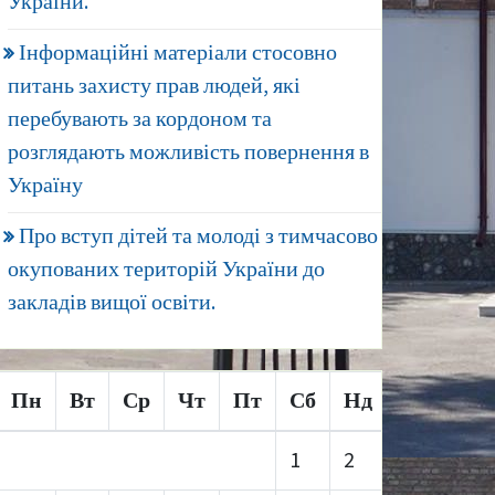
України.
Інформаційні матеріали стосовно
питань захисту прав людей, які
перебувають за кордоном та
розглядають можливість повернення в
Україну
Про вступ дітей та молоді з тимчасово
окупованих територій України до
закладів вищої освіти.
Пн
Вт
Ср
Чт
Пт
Сб
Нд
1
2