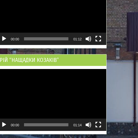
00:00
01:12
РІЙ “НАЩАДКИ КОЗАКІВ”
ідеопрогравач
00:00
01:14