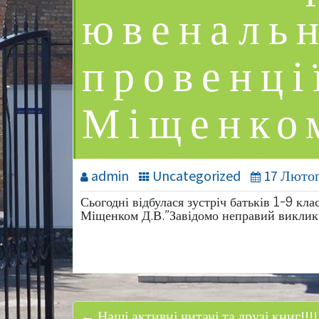
ювенальн
провенці
Міщенко
admin
Uncategorized
17 Лютог
Сьогодні відбулася зустріч батьків 1-9 кл
Міщенком Д.В.”Завідомо неправий виклик т
← Наші активні читачі та друзі книг!!!!