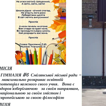
МІСІЯ
ГІМНАЗІЯ #6 Смілянської міської ради –
максимально розкриває освітній
потенціал кожного свого учня.
Вона є
здоров
’
язберігаючою за своїм напрямком,
національною за своїм змістом і
європейською за своєю філософією
ВІЗІЯ