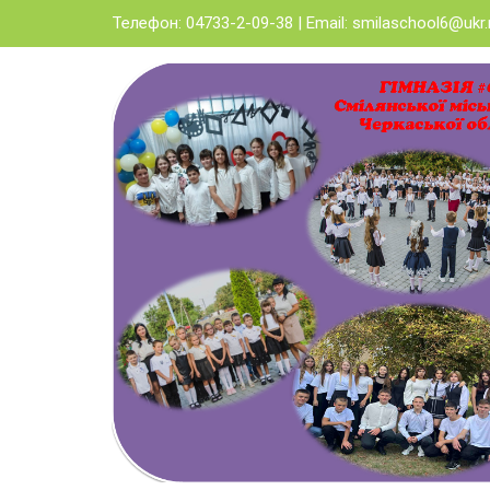
Skip
Телефон: 04733-2-09-38 | Email:
smilaschool6@ukr.
to
content