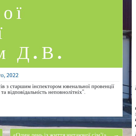
ої
ї
м Д.В.
о, 2022
асів з старшим інспектором ювенальної провенції
а відповідальність неповнолітніх”.
«Один день із життя читаючої сім’ї»… →