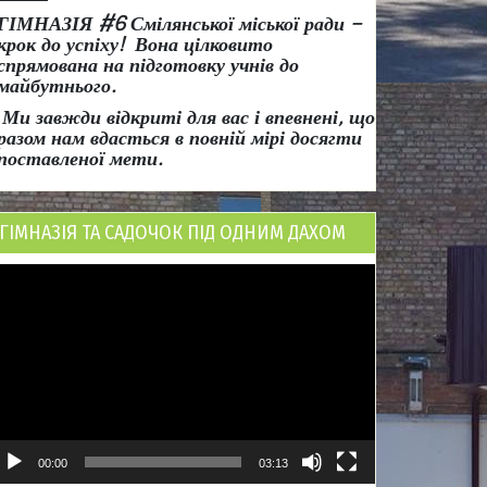
ГІМНАЗІЯ #6 Смілянської міської ради
–
крок до успіху!
Вона
цілковито
спрямована на підготовку учнів до
майбутнього.
Ми завжди відкриті для вас і впевнені, що
разом нам вдасться в повній мірі досягти
поставленої мети.
ГІМНАЗІЯ ТА САДОЧОК ПІД ОДНИМ ДАХОМ
ідеопрогравач
00:00
03:13