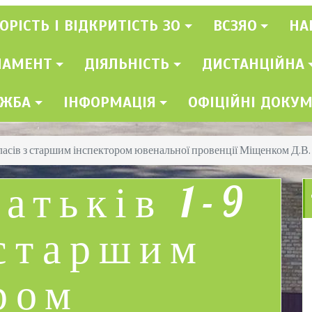
ОРІСТЬ І ВІДКРИТІСТЬ ЗО
ВСЗЯО
НА
ЛАМЕНТ
ДІЯЛЬНІСТЬ
ДИСТАНЦІЙНА
УЖБА
ІНФОРМАЦІЯ
ОФІЦІЙНІ ДОКУ
класів з старшим інспектором ювенальної провенції Міщенком Д.В.
атьків 1-9
 старшим
ром