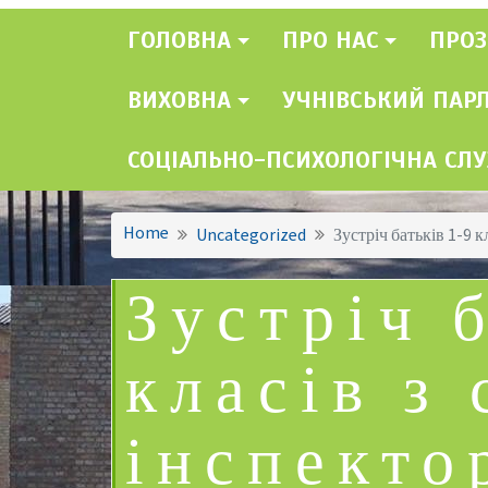
ГОЛОВНА
ПРО НАС
ПРОЗ
ВИХОВНА
УЧНІВСЬКИЙ ПАР
СОЦІАЛЬНО-ПСИХОЛОГІЧНА СЛ
Home
Uncategorized
Зустріч батьків 1-9 
Зустріч б
класів з
інспекто