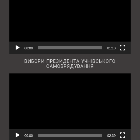
00:00
01:13
ВИБОРИ ПРЕЗИДЕНТА УЧНІВСЬКОГО
САМОВРЯДУВАННЯ
Відеопрогравач
00:00
02:39