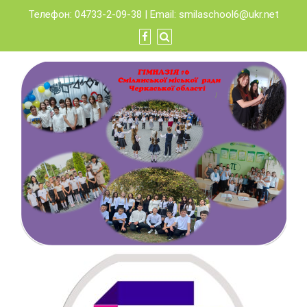
Skip
Телефон: 04733-2-09-38 | Email:
smilaschool6@ukr.net
to
content