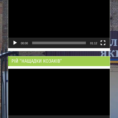
00:00
01:12
РІЙ “НАЩАДКИ КОЗАКІВ”
Відеопрогравач