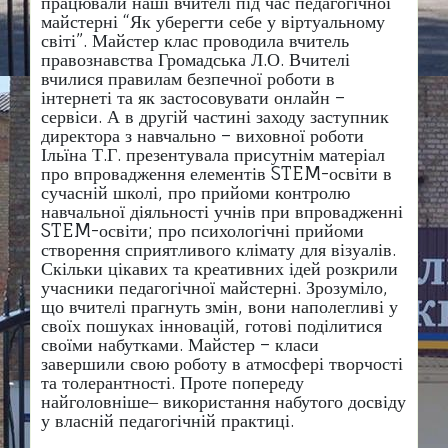
працювали наші вчителі під час педагогічної
майстерні “Як уберегти себе у віртуальному
світі”. Майстер клас проводила вчитель
правознавства Громадська Л.О. Вчителі
вчилися правилам безпечної роботи в
інтернеті та як застосовувати онлайн –
сервіси. А в другій частині заходу заступник
директора з навчально – виховної роботи
Ільїна Т.Г. презентувала присутнім матеріал
про впровадження елементів STEM-освіти в
сучасній школі, про прийоми контролю
навчальної діяльності учнів при впровадженні
STEM-освіти; про психологічні прийоми
створення сприятливого клімату для візуалів.
Скільки цікавих та креативних ідей розкрили
учасники педагогічної майстерні. Зрозуміло,
що вчителі прагнуть змін, вони наполегливі у
своїх пошуках інновацій, готові поділитися
своїми набутками. Майстер – класи
завершили свою роботу в атмосфері творчості
та толерантності. Проте попереду
найголовніше‒ використання набутого досвіду
у власній педагогічній практиці.