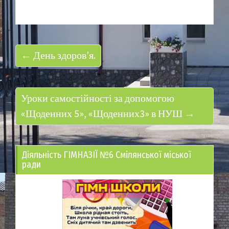
← День здоров’я.
Уроки самостійності за допомогою
«Щоденних 5», «Щоденних3» в НУШ →
Діяльність ГІМНАЗІЇ №6 Смілянської міської
ради