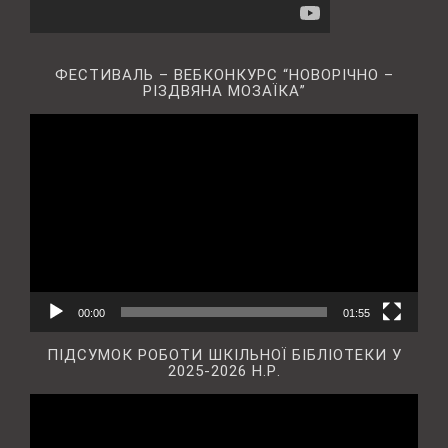
ФЕСТИВАЛЬ – ВЕБКОНКУРС “НОВОРІЧНО –
РІЗДВЯНА МОЗАЇКА”
Відеопрогравач
00:00
01:55
ПІДСУМОК РОБОТИ ШКІЛЬНОЇ БІБЛІОТЕКИ У
2025-2026 Н.Р.
Відеопрогравач