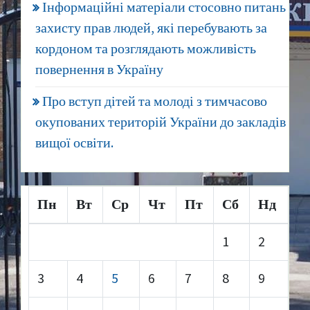
Інформаційні матеріали стосовно питань
захисту прав людей, які перебувають за
кордоном та розглядають можливість
повернення в Україну
Про вступ дітей та молоді з тимчасово
окупованих територій України до закладів
вищої освіти.
Пн
Вт
Ср
Чт
Пт
Сб
Нд
1
2
3
4
5
6
7
8
9