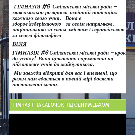
ГІМНАЗІЯ #6 Смілянської міської ради –
максимально розкриває освітній потенціал
кожного свого учня.
Вона є
здоров
’
язберігаючою за своїм напрямком,
національною за своїм змістом і європейською
за своєю філософією
ВІЗІЯ
ГІМНАЗІЯ #6 Смілянської міської ради
– крок
до успіху!
Вона
цілковито спрямована на
підготовку учнів до майбутнього.
Ми завжди відкриті для вас і впевнені, що
разом нам вдасться в повній мірі досягти
поставленої мети.
ГІМНАЗІЯ ТА САДОЧОК ПІД ОДНИМ ДАХОМ
Відеопрогравач