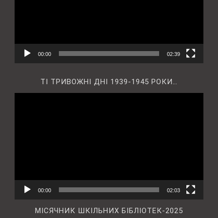
00:00
02:39
ТІ ТРИВОЖНІ ДНІ 1939-1945 РОКИ…
Відеопрогравач
00:00
02:03
МІСЯЧНИК ШКІЛЬНИХ БІБЛІОТЕК-2025