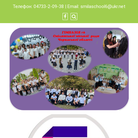
Skip
Телефон: 04733-2-09-38 | Email:
smilaschool6@ukr.net
to
content