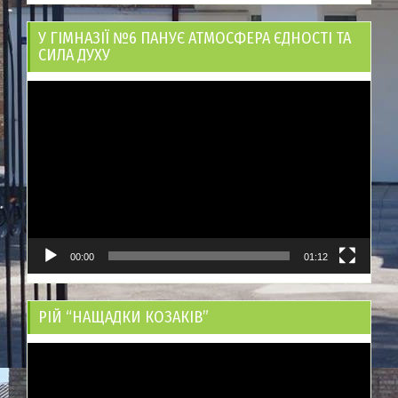
У ГІМНАЗІЇ №6 ПАНУЄ АТМОСФЕРА ЄДНОСТІ ТА
СИЛА ДУХУ
Відеопрогравач
00:00
01:12
РІЙ “НАЩАДКИ КОЗАКІВ”
Відеопрогравач