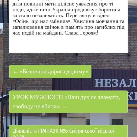
діти повинні мати цілісне уявлення про ті
події, адже нині Україна продовжує боротися
за свою незалежність. Переглянули відео
«Осінь, що нас змінила». Хвилина мовчання та
запалювання свічок в пам’ять про загиблих під
час подій на майдані. Слава Героям!
← «Безпечна дорога додому»
УРОК МУЖНОСТІ «Наш дух не зламати,
свободу не вбити» →
Діяльність ГІМНАЗІЇ №6 Смілянської міської
ради