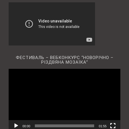
ФЕСТИВАЛЬ – ВЕБКОНКУРС “НОВОРІЧНО –
РІЗДВЯНА МОЗАЇКА”
Відеопрогравач
00:00
01:55