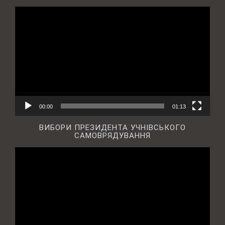
Відеопрогравач
00:00
01:13
ВИБОРИ ПРЕЗИДЕНТА УЧНІВСЬКОГО
САМОВРЯДУВАННЯ
Відеопрогравач