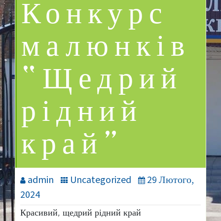
Конкурс
малюнків
“Щедрий
рідний
край”
admin
Uncategorized
29 Лютого,
2024
Красивий, щедрий рідний край