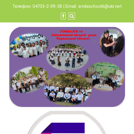
Skip
Телефон: 04733-2-09-38 | Email:
smilaschool6@ukr.net
to
content