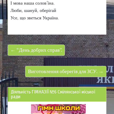
І мова наша солов’їна.
Люби, шануй, оберігай
Усе, що зветься Україна.
← “День добрих справ”.
Виготовлення оберегів для ЗСУ. →
Діяльність ГІМНАЗІЇ №6 Смілянської міської
ради