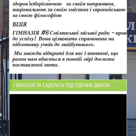
здоров
’
язберігаючою за своїм напрямком,
національною за своїм змістом і європейською
за своєю філософією
ВІЗІЯ
ГІМНАЗІЯ #6 Смілянської міської ради
– крок
до успіху!
Вона
цілковито спрямована на
підготовку учнів до майбутнього.
Ми завжди відкриті для вас і впевнені, що
разом нам вдасться в повній мірі досягти
поставленої мети.
ГІМНАЗІЯ ТА САДОЧОК ПІД ОДНИМ ДАХОМ
Відеопрогравач