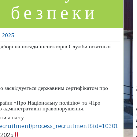
ї безпеки
, 2025
дборі на посади інспекторів Служби освітньої
о засвідчується державним сертифікатом про
країни «Про Національну поліцію» та «Про
ро адміністративні правопорушення.
ити анкету
=recruitment/process_recruitment&id=10301
.2025