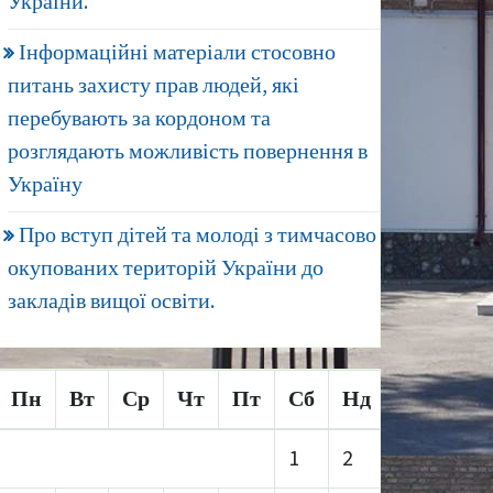
України.
Інформаційні матеріали стосовно
питань захисту прав людей, які
перебувають за кордоном та
розглядають можливість повернення в
Україну
Про вступ дітей та молоді з тимчасово
окупованих територій України до
закладів вищої освіти.
Пн
Вт
Ср
Чт
Пт
Сб
Нд
1
2