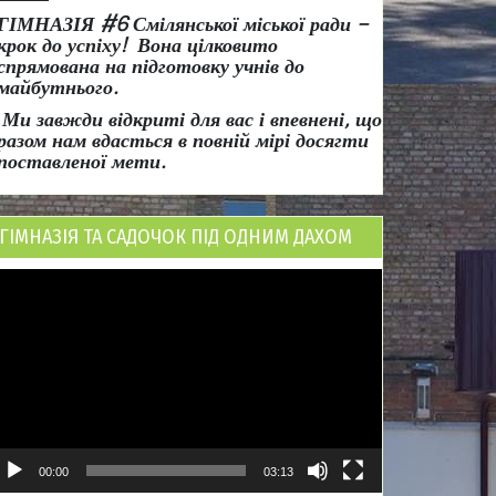
ГІМНАЗІЯ #6 Смілянської міської ради
–
крок до успіху!
Вона
цілковито
спрямована на підготовку учнів до
майбутнього.
Ми завжди відкриті для вас і впевнені, що
разом нам вдасться в повній мірі досягти
поставленої мети.
ГІМНАЗІЯ ТА САДОЧОК ПІД ОДНИМ ДАХОМ
ідеопрогравач
00:00
03:13