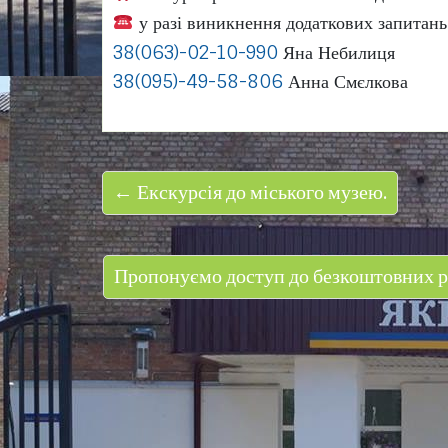
у разі виникнення додаткових запитань
38(063)-02-10-990
Яна Небилиця
38(095)-49-58-806
Анна Смєлкова
← Екскурсія до міського музею.
Пропонуємо доступ до безкоштовних р