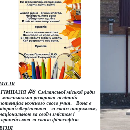
МІСІЯ
ГІМНАЗІЯ #6 Смілянської міської ради –
максимально розкриває освітній
потенціал кожного свого учня.
Вона є
здоров
’
язберігаючою за своїм напрямком,
національною за своїм змістом і
європейською за своєю філософією
ВІЗІЯ