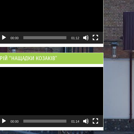
00:00
01:12
РІЙ “НАЩАДКИ КОЗАКІВ”
ідеопрогравач
00:00
01:14