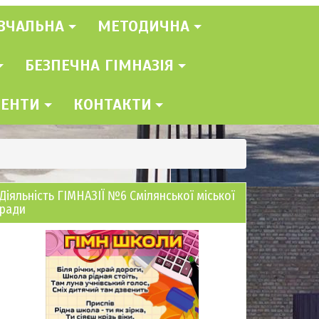
ВЧАЛЬНА
МЕТОДИЧНА
БЕЗПЕЧНА ГІМНАЗІЯ
МЕНТИ
КОНТАКТИ
Діяльність ГІМНАЗІЇ №6 Смілянської міської
ради