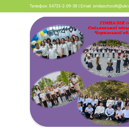
Skip
Телефон: 04733-2-09-38 | Email:
smilaschool6@ukr.
to
content