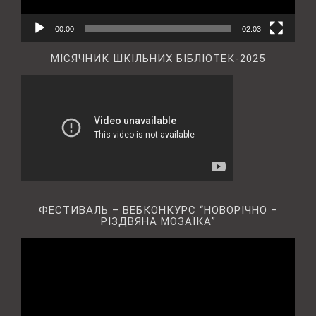
00:00
02:03
МІСЯЧНИК ШКІЛЬНИХ БІБЛІОТЕК-2025
ФЕСТИВАЛЬ – ВЕБКОНКУРС “НОВОРІЧНО –
РІЗДВЯНА МОЗАЇКА”
Відеопрогравач