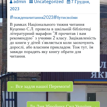
admin
Uncategorized
7 Грудня,
2023
#тижденьчитання2023
#бутисвоїми
В рамках Національного тижня читання
Куценко С.Л. провела в шкільній бібліотеці
літературний марафон “Я прочитав і вам
рекомендую” з учнями 2 класу. Зацікавленість
до книги у дітей з’являється коли заохочують
дорослі, або власним прикладом. Тож тут, їм
завжди порадять яку книгу обрати для
читання.
← Все задля нашої Перемоги!
До Дня Збройних Сил України →