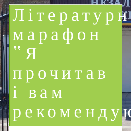
Літератур
марафон
“Я
прочитав
і вам
рекоменду