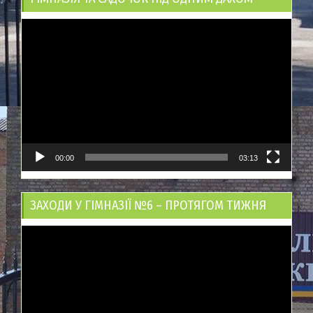
Відеопрогравач
00:00
03:13
ЗАХОДИ У ГІМНАЗІЇ №6 – ПРОТЯГОМ ТИЖНЯ
Відеопрогравач