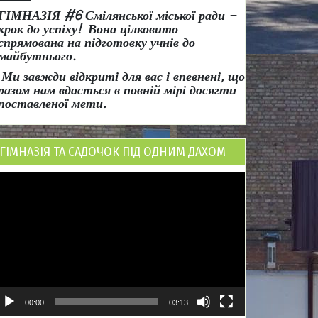
ГІМНАЗІЯ #6 Смілянської міської ради
–
крок до успіху!
Вона
цілковито
спрямована на підготовку учнів до
майбутнього.
Ми завжди відкриті для вас і впевнені, що
разом нам вдасться в повній мірі досягти
поставленої мети.
ГІМНАЗІЯ ТА САДОЧОК ПІД ОДНИМ ДАХОМ
ідеопрогравач
00:00
03:13