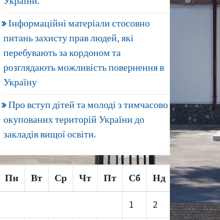
України.
Інформаційні матеріали стосовно
питань захисту прав людей, які
перебувають за кордоном та
розглядають можливість повернення в
Україну
Про вступ дітей та молоді з тимчасово
окупованих територій України до
закладів вищої освіти.
Пн
Вт
Ср
Чт
Пт
Сб
Нд
1
2