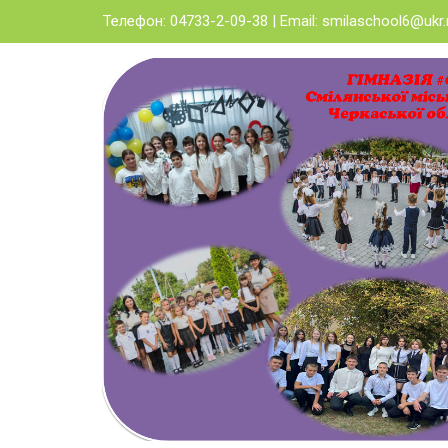
Skip
Телефон: 04733-2-09-38 | Email:
smilaschool6@ukr.
to
content