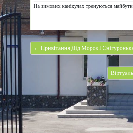
На зимових канікулах тренуються майбутні
← Привітання Дід Мороз І Снігуронька
Віртуаль