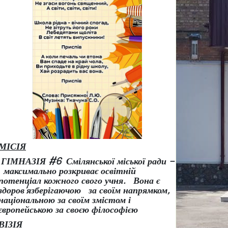
МІСІЯ
ГІМНАЗІЯ #6 Смілянської міської ради –
максимально розкриває освітній
потенціал кожного свого учня.
Вона є
здоров
’
язберігаючою за своїм напрямком,
національною за своїм змістом і
європейською за своєю філософією
ВІЗІЯ