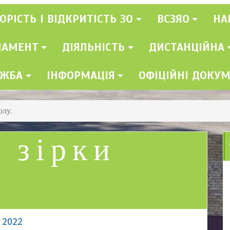
ОРІСТЬ І ВІДКРИТІСТЬ ЗО
ВСЗЯО
НА
ЛАМЕНТ
ДІЯЛЬНІСТЬ
ДИСТАНЦІЙНА
УЖБА
ІНФОРМАЦІЯ
ОФІЦІЙНІ ДОКУ
олу.
 зірки
, 2022