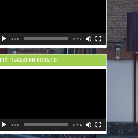
00:00
01:12
РІЙ “НАЩАДКИ КОЗАКІВ”
ідеопрогравач
00:00
01:14