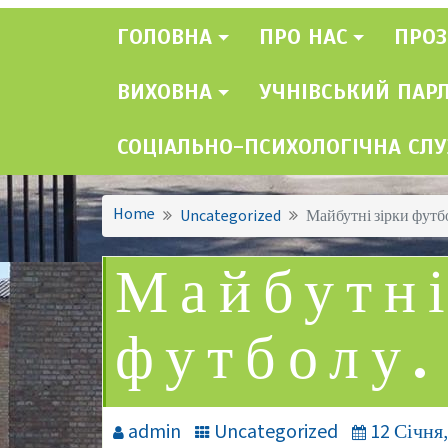
ГОЛОВНА
ПРО НАС
ПРОЗ
ВИХОВНА
УЧНІВСЬКИЙ ПАР
СОЦІАЛЬНО-ПСИХОЛОГІЧНА СЛ
Home
Uncategorized
Майбутні зірки футб
Майбутні
футболу.
admin
Uncategorized
12 Січня