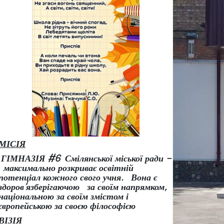
МІСІЯ
ГІМНАЗІЯ #6 Смілянської міської ради –
максимально розкриває освітній
потенціал кожного свого учня.
Вона є
здоров
’
язберігаючою за своїм напрямком,
національною за своїм змістом і
європейською за своєю філософією
ВІЗІЯ