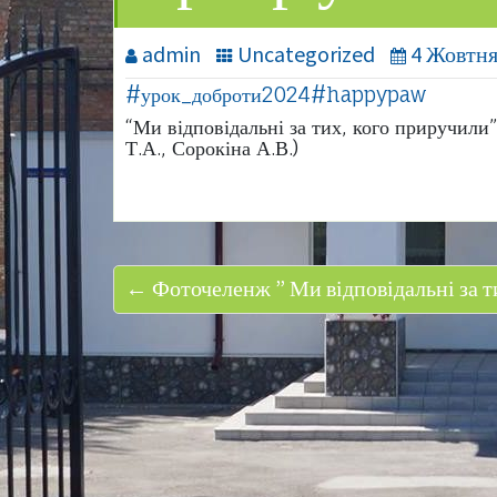
admin
Uncategorized
4 Жовтня
#урок_доброти2024
#happypaw
“Ми відповідальні за тих, кого приручили”
Т.А., Сорокіна А.В.)
← Фоточеленж ” Ми відповідальні за т