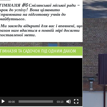
ГІМНАЗІЯ #6 Смілянської міської ради
–
крок до успіху!
Вона
цілковито
спрямована на підготовку учнів до
майбутнього.
Ми завжди відкриті для вас і впевнені, що
разом нам вдасться в повній мірі досягти
поставленої мети.
ГІМНАЗІЯ ТА САДОЧОК ПІД ОДНИМ ДАХОМ
ідеопрогравач
00:00
03:13