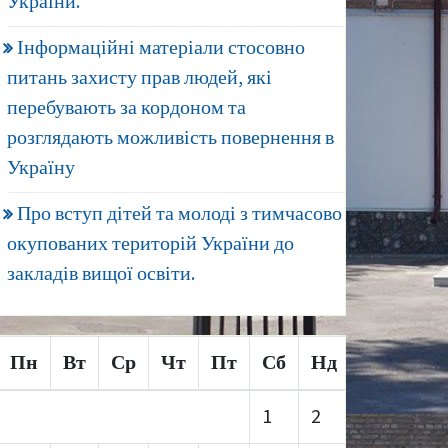
України.
Інформаційні матеріали стосовно
питань захисту прав людей, які
перебувають за кордоном та
розглядають можливість повернення в
Україну
Про вступ дітей та молоді з тимчасово
окупованих територій України до
закладів вищої освіти.
Пн
Вт
Ср
Чт
Пт
Сб
Нд
1
2