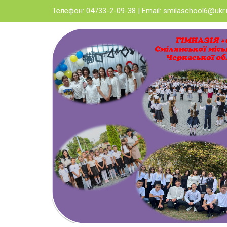
Skip
Телефон: 04733-2-09-38 | Email:
smilaschool6@ukr.
to
content