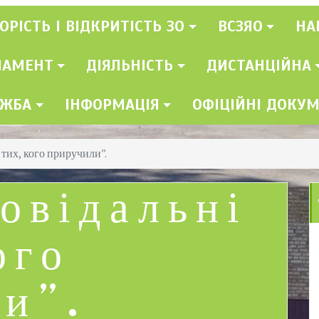
ОРІСТЬ І ВІДКРИТІСТЬ ЗО
ВСЗЯО
НА
ЛАМЕНТ
ДІЯЛЬНІСТЬ
ДИСТАНЦІЙНА
УЖБА
ІНФОРМАЦІЯ
ОФІЦІЙНІ ДОКУ
 тих, кого приручили”.
овідальні
ого
и”.