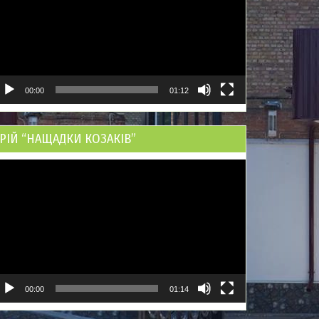
00:00
01:12
РІЙ “НАЩАДКИ КОЗАКІВ”
ідеопрогравач
00:00
01:14