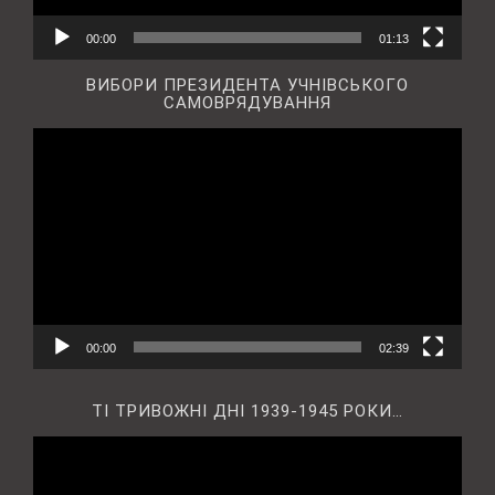
00:00
01:13
ВИБОРИ ПРЕЗИДЕНТА УЧНІВСЬКОГО
САМОВРЯДУВАННЯ
Відеопрогравач
00:00
02:39
ТІ ТРИВОЖНІ ДНІ 1939-1945 РОКИ…
Відеопрогравач