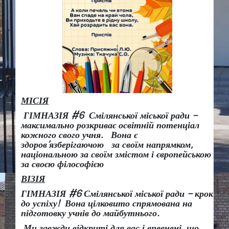
МІСІЯ
ГІМНАЗІЯ #6 Смілянської міської ради –
максимально розкриває освітній потенціал
кожного свого учня.
Вона є
здоров
’
язберігаючою за своїм напрямком,
національною за своїм змістом і європейською
за своєю філософією
ВІЗІЯ
ГІМНАЗІЯ #6 Смілянської міської ради
– крок
до успіху!
Вона
цілковито спрямована на
підготовку учнів до майбутнього.
Ми завжди відкриті для вас і впевнені, що