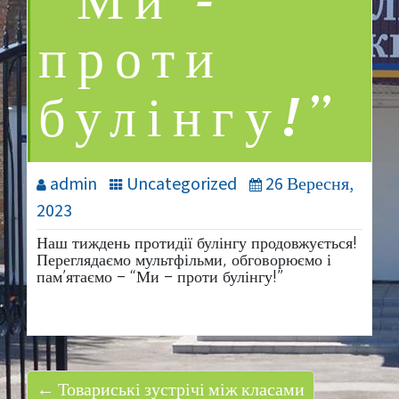
“Ми –
проти
булінгу!”
admin
Uncategorized
26 Вересня,
2023
Наш тиждень протидії булінгу продовжується!
Переглядаємо мультфільми, обговорюємо і
пам’ятаємо – “Ми – проти булінгу!”
← Товариські зустрічі між класами