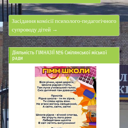
Засідання комісії психолого-педагогічного
супроводу дітей →
Діяльність ГІМНАЗІЇ №6 Смілянської міської
ради