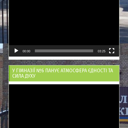
00:00
03:25
У ГІМНАЗІЇ №6 ПАНУЄ АТМОСФЕРА ЄДНОСТІ ТА
СИЛА ДУХУ
Відеопрогравач