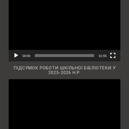
Відеопрогравач
00:00
01:55
ПІДСУМОК РОБОТИ ШКІЛЬНОЇ БІБЛІОТЕКИ У
2025-2026 Н.Р.
Відеопрогравач