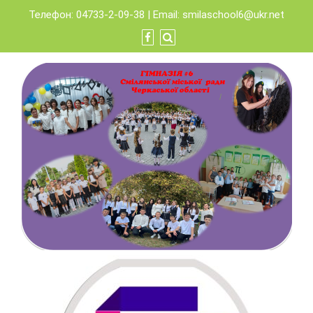
Skip
Телефон: 04733-2-09-38 | Email:
smilaschool6@ukr.net
to
content