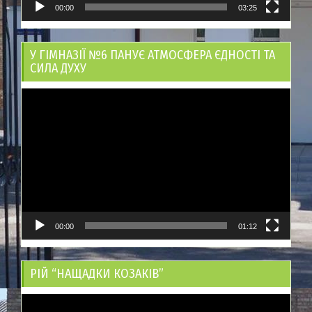
00:00
03:25
У ГІМНАЗІЇ №6 ПАНУЄ АТМОСФЕРА ЄДНОСТІ ТА
СИЛА ДУХУ
Відеопрогравач
00:00
01:12
РІЙ “НАЩАДКИ КОЗАКІВ”
Відеопрогравач