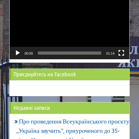
00:00
01:14
Приєднуйтесь на Facebook
Недавні записи
Про проведення Всеукраїнського проєкту
„Україна звучить“, приуроченого до 35-