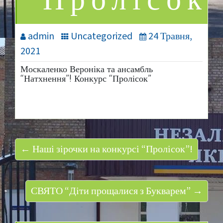
“Пролісок
admin
Uncategorized
24 Травня,
2021
Москаленко Вероніка та ансамбль
“Натхнення”! Конкурс “Пролісок”
← Наші зірочки на конкурсі “Пролісок”!
СВЯТО “Діти прощалися з Букварем” →