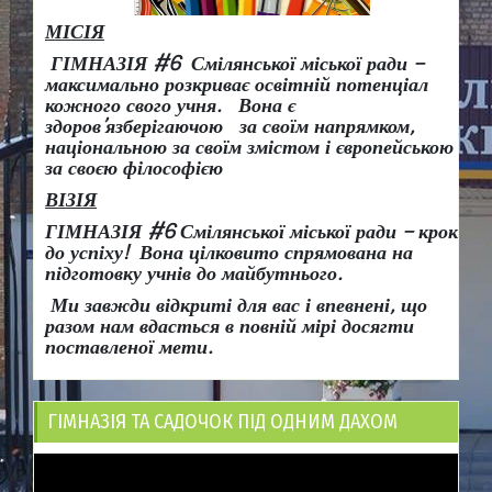
МІСІЯ
ГІМНАЗІЯ #6 Смілянської міської ради –
максимально розкриває освітній потенціал
кожного свого учня.
Вона є
здоров
’
язберігаючою за своїм напрямком,
національною за своїм змістом і європейською
за своєю філософією
ВІЗІЯ
ГІМНАЗІЯ #6 Смілянської міської ради
– крок
до успіху!
Вона
цілковито спрямована на
підготовку учнів до майбутнього.
Ми завжди відкриті для вас і впевнені, що
разом нам вдасться в повній мірі досягти
поставленої мети.
ГІМНАЗІЯ ТА САДОЧОК ПІД ОДНИМ ДАХОМ
Відеопрогравач