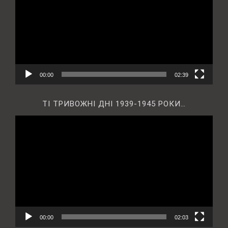
00:00
02:39
ТІ ТРИВОЖНІ ДНІ 1939-1945 РОКИ…
Відеопрогравач
00:00
02:03