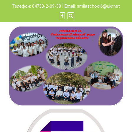
Skip
Телефон: 04733-2-09-38 | Email:
smilaschool6@ukr.net
to
content