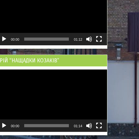
00:00
01:12
РІЙ “НАЩАДКИ КОЗАКІВ”
ідеопрогравач
00:00
01:14