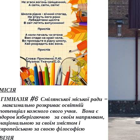
МІСІЯ
ГІМНАЗІЯ #6 Смілянської міської ради –
максимально розкриває освітній
потенціал кожного свого учня.
Вона є
здоров
’
язберігаючою за своїм напрямком,
національною за своїм змістом і
європейською за своєю філософією
ВІЗІЯ