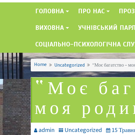
ГОЛОВНА
ПРО НАС
ПРОЗ
ВИХОВНА
УЧНІВСЬКИЙ ПАР
СОЦІАЛЬНО-ПСИХОЛОГІЧНА СЛ
Home
Uncategorized
“Моє багатство – моя
“Моє баг
моя роди
admin
Uncategorized
15 Травн