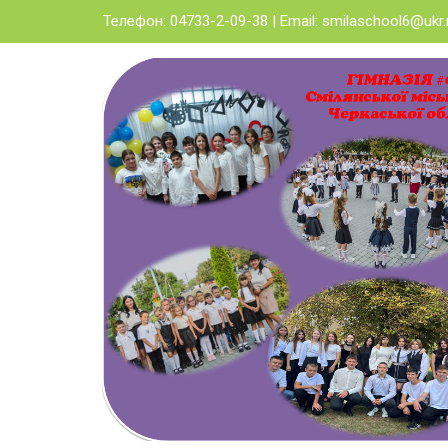
Skip
Телефон: 04733-2-09-38 | Email:
smilaschool6@ukr.
to
content