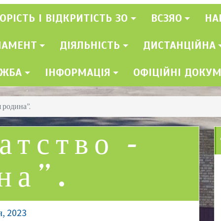
ОРІСТЬ І ВІДКРИТІСТЬ ЗО
ВСЗЯО
НА
ЛАМЕНТ
ДІЯЛЬНІСТЬ
ДИСТАНЦІЙНА
УЖБА
ІНФОРМАЦІЯ
ОФІЦІЙНІ ДОКУ
 родина”.
атство –
на”.
я, 2023