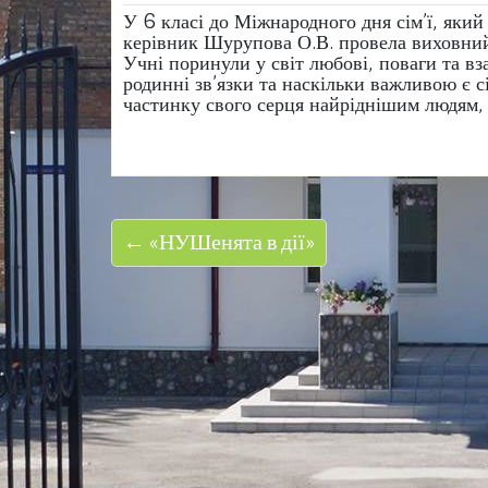
У 6 класі до Міжнародного дня сім’ї, який
керівник Шурупова О.В. провела виховний 
Учні поринули у світ любові, поваги та вз
родинні зв’язки та наскільки важливою є с
частинку свого серця найріднішим людям,
← «НУШенята в дії»