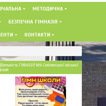
ВЧАЛЬНА
МЕТОДИЧНА
БЕЗПЕЧНА ГІМНАЗІЯ
МЕНТИ
КОНТАКТИ
Діяльність ГІМНАЗІЇ №6 Смілянської міської
ради