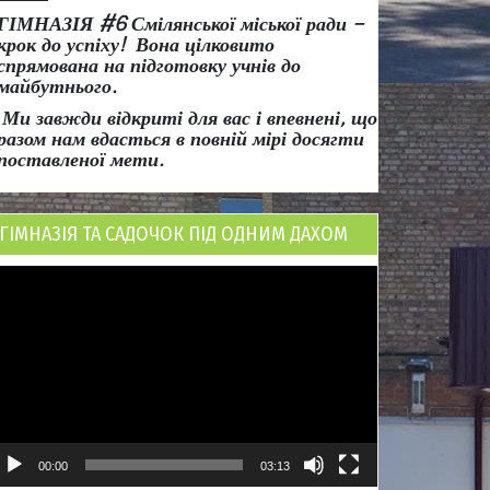
ГІМНАЗІЯ #6 Смілянської міської ради
–
крок до успіху!
Вона
цілковито
спрямована на підготовку учнів до
майбутнього.
Ми завжди відкриті для вас і впевнені, що
разом нам вдасться в повній мірі досягти
поставленої мети.
ГІМНАЗІЯ ТА САДОЧОК ПІД ОДНИМ ДАХОМ
ідеопрогравач
00:00
03:13