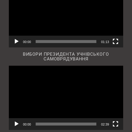
00:00
01:13
ВИБОРИ ПРЕЗИДЕНТА УЧНІВСЬКОГО
САМОВРЯДУВАННЯ
Відеопрогравач
00:00
02:39