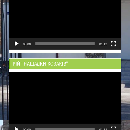
00:00
01:12
РІЙ “НАЩАДКИ КОЗАКІВ”
Відеопрогравач
00:00
01:14