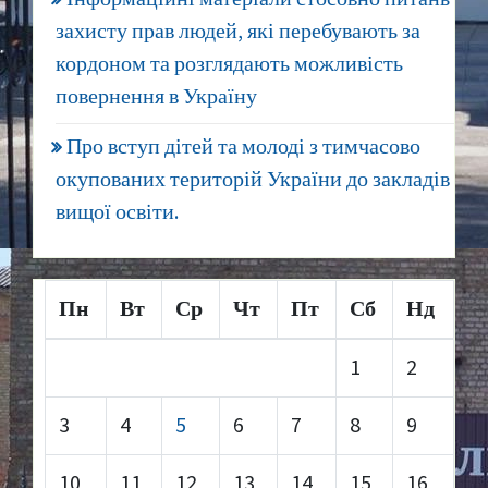
захисту прав людей, які перебувають за
кордоном та розглядають можливість
повернення в Україну
Про вступ дітей та молоді з тимчасово
окупованих територій України до закладів
вищої освіти.
Пн
Вт
Ср
Чт
Пт
Сб
Нд
1
2
3
4
5
6
7
8
9
10
11
12
13
14
15
16