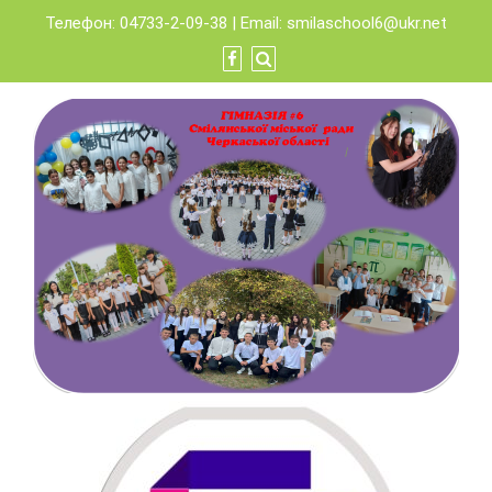
Skip
Телефон: 04733-2-09-38 | Email:
smilaschool6@ukr.net
to
content