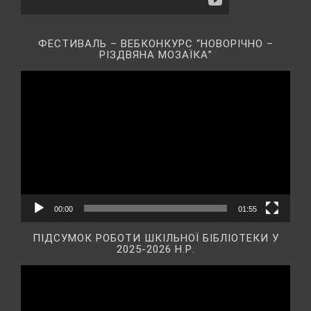
ФЕСТИВАЛЬ – ВЕБКОНКУРС “НОВОРІЧНО –
РІЗДВЯНА МОЗАЇКА”
Відеопрогравач
00:00
01:55
ПІДСУМОК РОБОТИ ШКІЛЬНОЇ БІБЛІОТЕКИ У
2025-2026 Н.Р.
Відеопрогравач