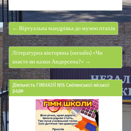
← Віртуальна мандрівка до музею птахів
Літературна вікторина (онлайн) «Чи
знаєте ви казки Андерсена?» →
Діяльність ГІМНАЗІЇ №6 Смілянської міської
ради