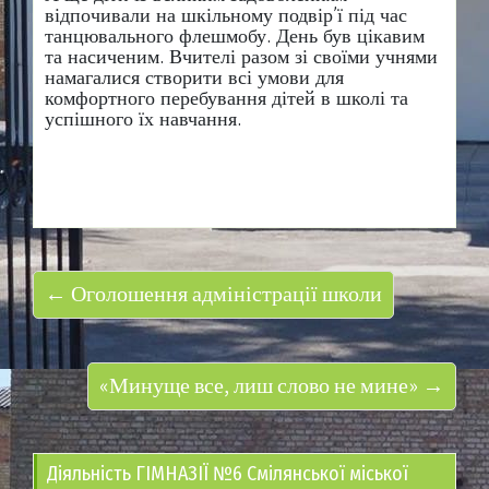
відпочивали на шкільному подвір’ї під час
танцювального флешмобу. День був цікавим
та насиченим. Вчителі разом зі своїми учнями
намагалися створити всі умови для
комфортного перебування дітей в школі та
успішного їх навчання.
← Оголошення адміністрації школи
«Минуще все, лиш слово не мине» →
Діяльність ГІМНАЗІЇ №6 Смілянської міської