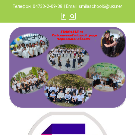
Skip
Телефон: 04733-2-09-38 | Email:
smilaschool6@ukr.net
to
content