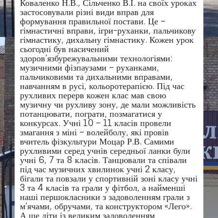
Коваленко Н.В., Сільченко В.І. на своїх уроках
застосовували різні види вправ для
формування правильної постави. Це –
гімнастичні вправи, ігри-руханки, пальчикову
гімнастику, дихальну гімнастику. Кожен урок
сьогодні був насичений
здоров’язбурежувальними технологіями:
музичними фізпаузами – руханками,
пальчиковими та дихальними вправами,
навчанням в русі, кольоротерапією. Під час
рухливих перерв кожен клас мав свою
музичну чи рухливу зону, де мали можливість
потанцювати, пограти, позмагатися у
конкурсах. Учні 10 – 11 класів провели
змагання з міні – волейболу, які провів
вчитель фізкультури Моцар Р.В. Самими
рухливими серед учнів середньої ланки були
учні 6, 7 та 8 класів. Танцювали та співали
під час музичних хвилинок учні 2 класу,
бігали та повзали у спортивній зоні класу учні
3 та 4 класів та грали у фітбол, а найменші
наші першокласники з задоволенням грали з
м’ячами, обручами, та конструктором «Лего».
А ще діти із великим задоволенням