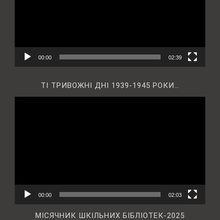
00:00
02:39
ТІ ТРИВОЖНІ ДНІ 1939-1945 РОКИ…
Відеопрогравач
00:00
02:03
МІСЯЧНИК ШКІЛЬНИХ БІБЛІОТЕК-2025