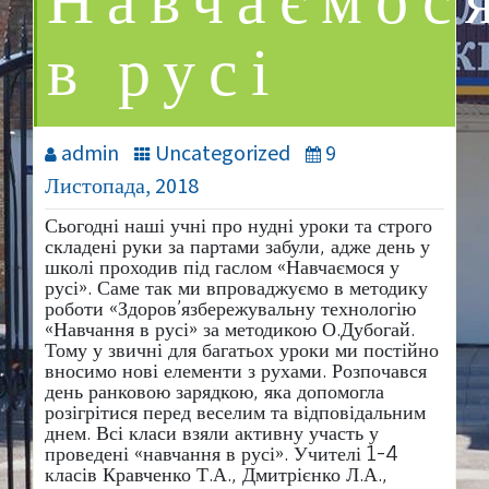
Навчаємос
в русі
admin
Uncategorized
9
Листопада, 2018
Сьогодні наші учні про нудні уроки та строго
складені руки за партами забули, адже день у
школі проходив під гаслом «Навчаємося у
русі». Саме так ми впроваджуємо в методику
роботи «Здоров’язбережувальну технологію
«Навчання в русі» за методикою О.Дубогай.
Тому у звичні для багатьох уроки ми постійно
вносимо нові елементи з рухами. Розпочався
день ранковою зарядкою, яка допомогла
розігрітися перед веселим та відповідальним
днем. Всі класи взяли активну участь у
проведені «навчання в русі». Учителі 1-4
класів Кравченко Т.А., Дмитрієнко Л.А.,