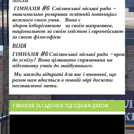
ГІМНАЗІЯ #6 Смілянської міської ради –
максимально розкриває освітній потенціал
кожного свого учня.
Вона є
здоров
’
язберігаючою за своїм напрямком,
національною за своїм змістом і європейською
за своєю філософією
ВІЗІЯ
ГІМНАЗІЯ #6 Смілянської міської ради
– крок
до успіху!
Вона
цілковито спрямована на
підготовку учнів до майбутнього.
Ми завжди відкриті для вас і впевнені, що
разом нам вдасться в повній мірі досягти
поставленої мети.
ГІМНАЗІЯ ТА САДОЧОК ПІД ОДНИМ ДАХОМ
Відеопрогравач