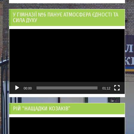
У ГІМНАЗІЇ №6 ПАНУЄ АТМОСФЕРА ЄДНОСТІ ТА
СИЛА ДУХУ
Відеопрогравач
00:00
01:12
РІЙ “НАЩАДКИ КОЗАКІВ”
Відеопрогравач